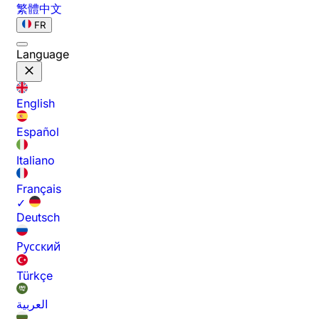
繁體中文
FR
Language
English
Español
Italiano
Français
✓
Deutsch
Русский
Türkçe
العربية