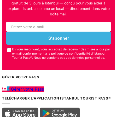
gratuit de 3 jours à Istanbul — conçu pour vous aider à
explorer Istanbul comme un local — directement dans votre
boîte mail.
S'abonner
En vous inscrivant, vous acceptez de recevoir des mises à jour par
e-mail conformément à la
politique de confidentialité
d'Istanbul
Tourist Pass®. Nous ne vendons pas vos données personnelles.
GÉRER VOTRE PASS
Gérer votre Pass
TÉLÉCHARGER L'APPLICATION ISTANBUL TOURIST PASS®