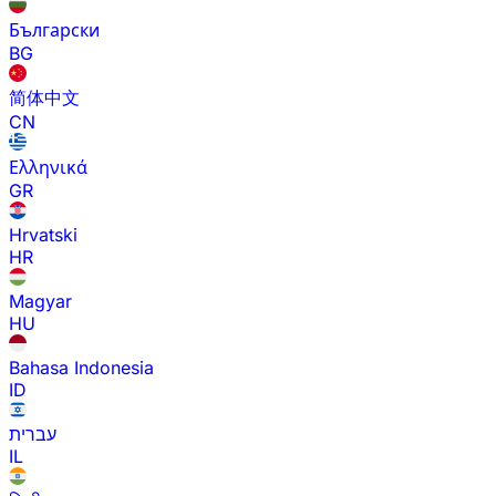
Български
BG
简体中文
CN
Ελληνικά
GR
Hrvatski
HR
Magyar
HU
Bahasa Indonesia
ID
עברית
IL