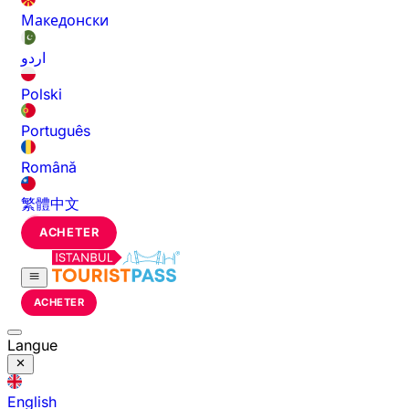
Македонски
اردو
Polski
Português
Română
繁體中文
ACHETER
ACHETER
Langue
English