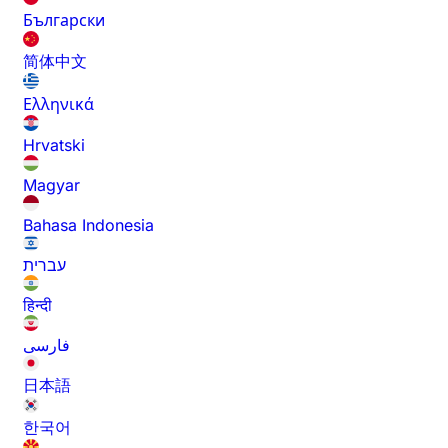
Български
简体中文
Ελληνικά
Hrvatski
Magyar
Bahasa Indonesia
עברית
हिन्दी
فارسی
日本語
한국어