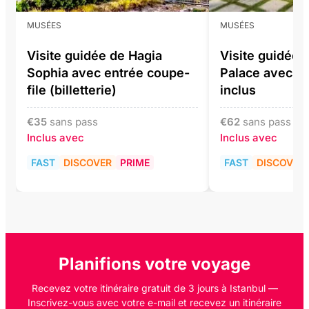
MUSÉES
MUSÉES
Visite guidée de Hagia
Visite guidée 
Sophia avec entrée coupe-
Palace avec bil
file (billetterie)
inclus
€
35
sans pass
€
62
sans pass
Inclus avec
Inclus avec
FAST
DISCOVER
PRIME
FAST
DISCOVER
Planifions votre voyage
Recevez votre itinéraire gratuit de 3 jours à Istanbul —
Inscrivez-vous avec votre e-mail et recevez un itinéraire