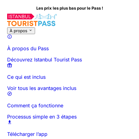
 les plus bas pour le Pass !
À propos de cette activité
Aperçu
Horaires et Durée
Tout sur
À
À propos
À propos du Pass
Découvrez Istanbul Tourist Pass
Ce qui est inclus
Voir tous les avantages inclus
Comment ça fonctionne
Processus simple en 3 étapes
Télécharger l’app