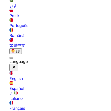
اردو
Polski
Português
Română
繁體中文
ES
Language
English
Español
✓
Italiano
Français