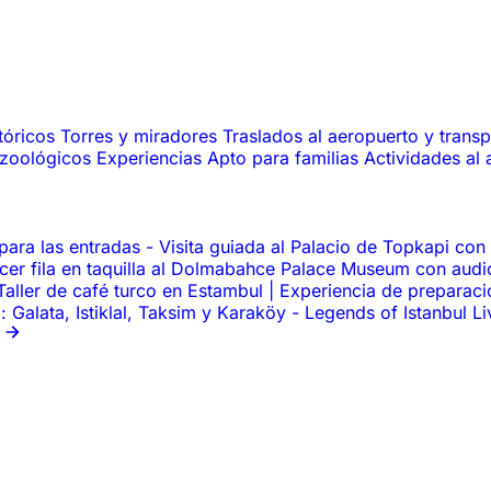
tóricos
Torres y miradores
Traslados al aeropuerto y trans
 zoológicos
Experiencias
Apto para familias
Actividades al 
para las entradas
-
Visita guiada al Palacio de Topkapi con
acer fila en taquilla al Dolmabahce Palace Museum con aud
Taller de café turco en Estambul | Experiencia de preparac
 Galata, Istiklal, Taksim y Karaköy
-
Legends of Istanbul L