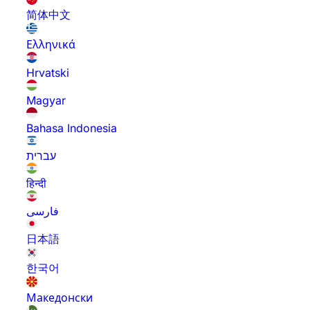
简体中文
Ελληνικά
Hrvatski
Magyar
Bahasa Indonesia
עברית
हिन्दी
فارسی
日本語
한국어
Македонски