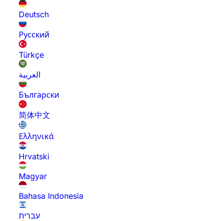
Deutsch
Русский
Türkçe
العربية
Български
简体中文
Ελληνικά
Hrvatski
Magyar
Bahasa Indonesia
עברית