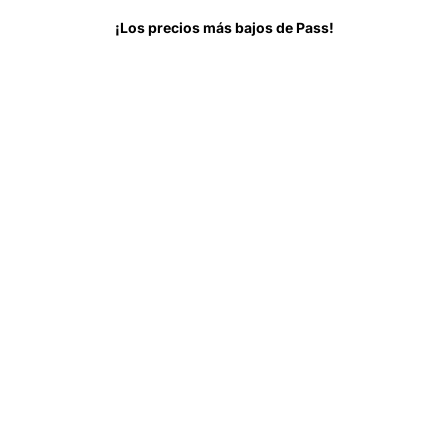
Todo sobre
Antes de ir
Preguntas Frecuentes
¡Los precios más bajos de Pass!