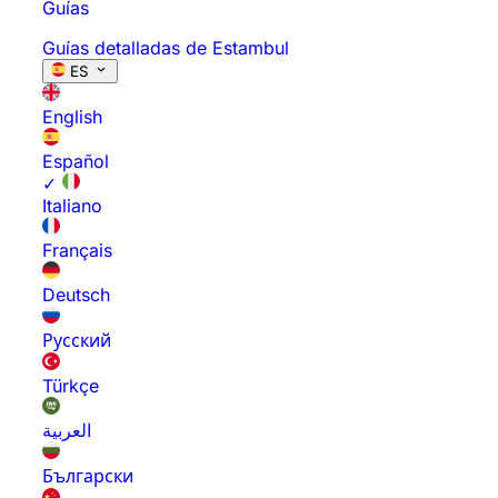
Guías
Guías detalladas de Estambul
ES
English
Español
✓
Italiano
Français
Deutsch
Русский
Türkçe
العربية
Български