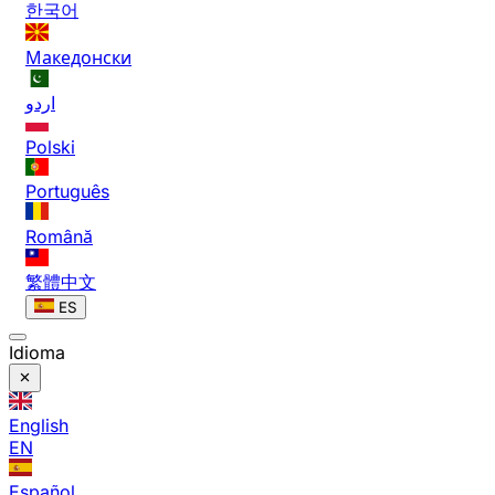
한국어
Македонски
اردو
Polski
Português
Română
繁體中文
ES
Idioma
English
EN
Español