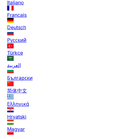
Italiano
Français
Deutsch
Русский
Türkçe
العربية
Български
简体中文
Ελληνικά
Hrvatski
Magyar