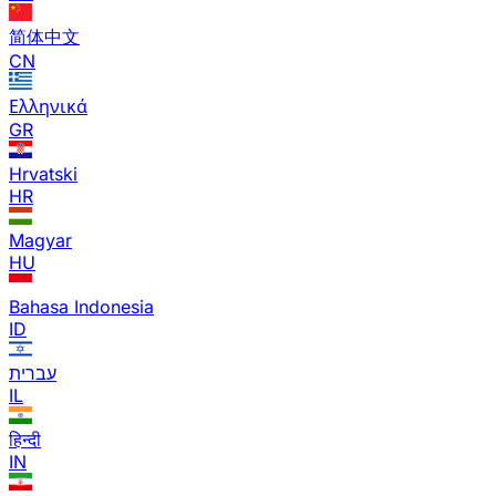
简体中文
CN
Ελληνικά
GR
Hrvatski
HR
Magyar
HU
Bahasa Indonesia
ID
עברית
IL
हिन्दी
IN