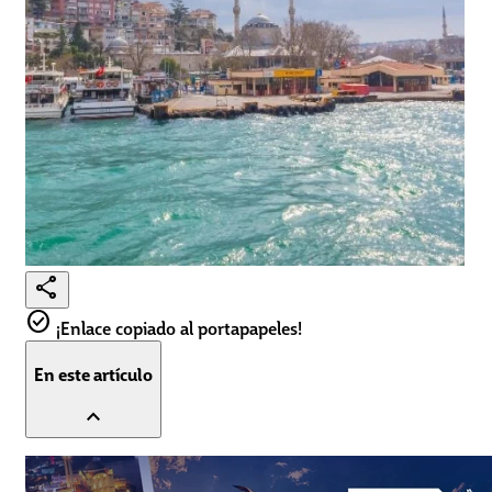
share
check_circle
¡Enlace copiado al portapapeles!
En este artículo
expand_less