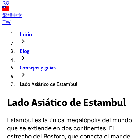
RO
繁體中文
TW
Inicio
chevron_right
Blog
chevron_right
Consejos y guías
chevron_right
Lado Asiático de Estambul
Lado Asiático de Estambul
Estambul es la única megalópolis del mundo
que se extiende en dos continentes. El
estrecho del Bósforo, que conecta el mar de