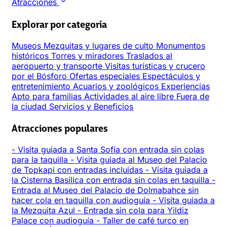
Atracciones
Explorar por categoría
Museos
Mezquitas y lugares de culto
Monumentos
históricos
Torres y miradores
Traslados al
aeropuerto y transporte
Visitas turísticas y crucero
por el Bósforo
Ofertas especiales
Espectáculos y
entretenimiento
Acuarios y zoológicos
Experiencias
Apto para familias
Actividades al aire libre
Fuera de
la ciudad
Servicios y Beneficios
Atracciones populares
-
Visita guiada a Santa Sofía con entrada sin colas
para la taquilla
-
Visita guiada al Museo del Palacio
de Topkapi con entradas incluidas
-
Visita guiada a
la Cisterna Basílica con entrada sin colas en taquilla
-
Entrada al Museo del Palacio de Dolmabahce sin
hacer cola en taquilla con audioguía
-
Visita guiada a
la Mezquita Azul
-
Entrada sin cola para Yildiz
Palace con audioguía
-
Taller de café turco en