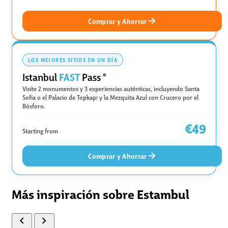
Comprar y Ahorrar
LOS MEJORES SITIOS EN UN DÍA
FAST
Istanbul
Pass
®
Visite 2 monumentos y 3 experiencias auténticas, incluyendo Santa
Sofía o el Palacio de Topkapı y la Mezquita Azul con Crucero por el
Bósforo.
€49
Starting from
Comprar y Ahorrar
Más inspiración sobre Estambul
chevron_left
chevron_right