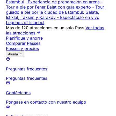
Estambul | Experiencia de preparación en arena
-
Tour a pie por Fener Balat con guía experto
-
Tour
guiado a pie por la ciudad de Estambul: Galata,
Istiklal, Taksim y Karaköy
-
Espectáculo en vivo
Legends of Istanbul
Más de 120 atracciones en un solo Pass
Ver todas
las atracciones
Planifique y ahorre
Comparar Passes
Passes y precios
Ayuda
Preguntas frecuentes
Preguntas frecuentes
Contáctenos
Póngase en contacto con nuestro equipo