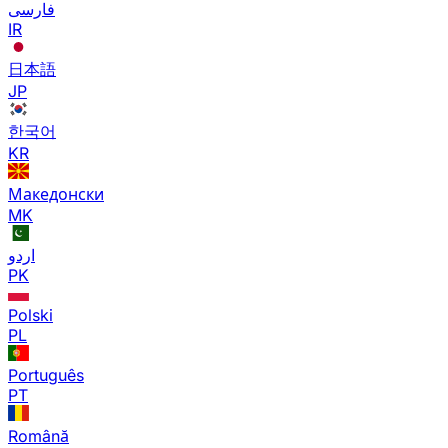
فارسی
IR
日本語
JP
한국어
KR
Македонски
MK
اردو
PK
Polski
PL
Português
PT
Română