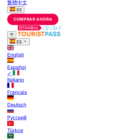
繁體中文
ES
COMPRAR AHORA
ES
English
Español
✓
Italiano
Français
Deutsch
Русский
Türkçe