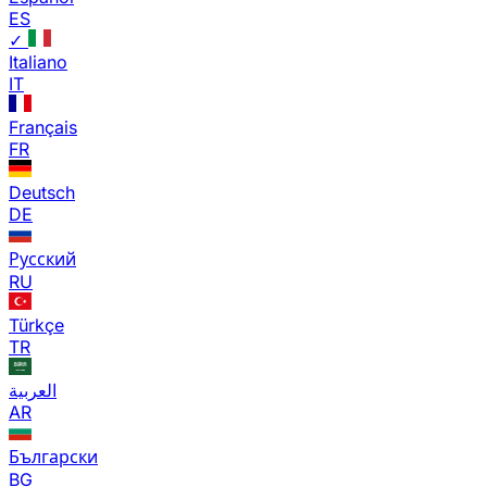
ES
✓
Italiano
IT
Français
FR
Deutsch
DE
Русский
RU
Türkçe
TR
العربية
AR
Български
BG