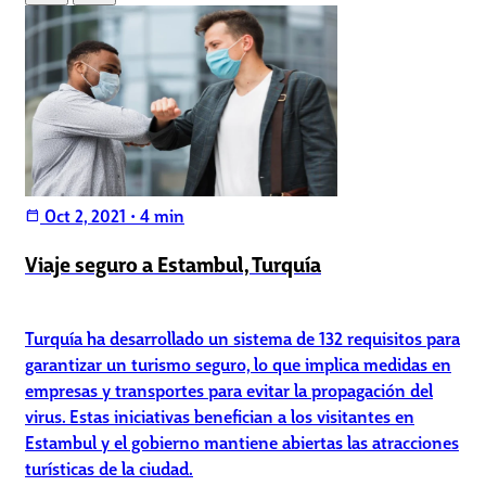
Oct 2, 2021
•
4 min
calendar_today
Viaje seguro a Estambul, Turquía
Turquía ha desarrollado un sistema de 132 requisitos para
garantizar un turismo seguro, lo que implica medidas en
empresas y transportes para evitar la propagación del
virus. Estas iniciativas benefician a los visitantes en
Estambul y el gobierno mantiene abiertas las atracciones
turísticas de la ciudad.