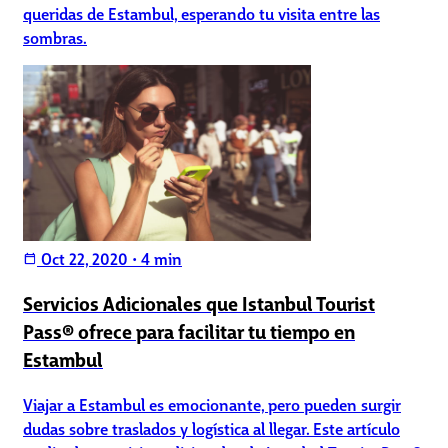
queridas de Estambul, esperando tu visita entre las
sombras.
Oct 22, 2020
•
4 min
calendar_today
Servicios Adicionales que Istanbul Tourist
Pass® ofrece para facilitar tu tiempo en
Estambul
Viajar a Estambul es emocionante, pero pueden surgir
dudas sobre traslados y logística al llegar. Este artículo