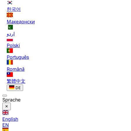
한국어
Македонски
اردو
Polski
Português
Română
繁體中文
DE
Sprache
English
EN