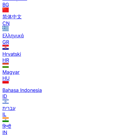
BG
简体中文
CN
Ελληνικά
GR
Hrvatski
HR
Magyar
HU
Bahasa Indonesia
ID
עברית
IL
हिन्दी
IN