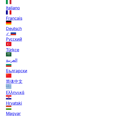
Italiano
Français
Deutsch
✓
Русский
Türkçe
العربية
Български
简体中文
Ελληνικά
Hrvatski
Magyar