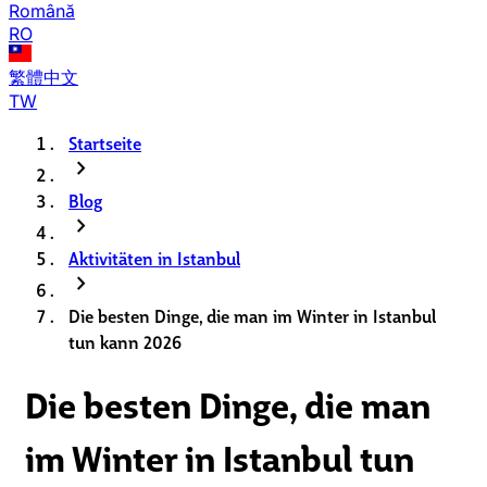
Română
RO
繁體中文
TW
Startseite
chevron_right
Blog
chevron_right
Aktivitäten in Istanbul
chevron_right
Die besten Dinge, die man im Winter in Istanbul
tun kann 2026
Die besten Dinge, die man
im Winter in Istanbul tun