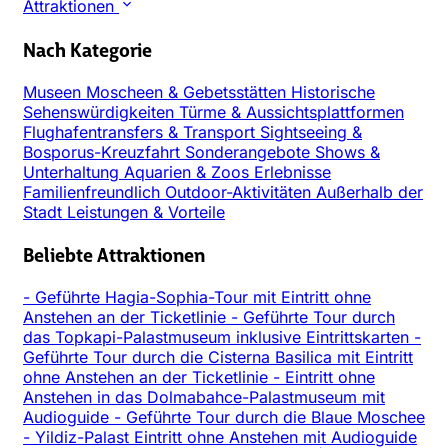
Attraktionen
Nach Kategorie
Museen
Moscheen & Gebetsstätten
Historische
Sehenswürdigkeiten
Türme & Aussichtsplattformen
Flughafentransfers & Transport
Sightseeing &
Bosporus-Kreuzfahrt
Sonderangebote
Shows &
Unterhaltung
Aquarien & Zoos
Erlebnisse
Familienfreundlich
Outdoor-Aktivitäten
Außerhalb der
Stadt
Leistungen & Vorteile
Beliebte Attraktionen
-
Geführte Hagia-Sophia-Tour mit Eintritt ohne
Anstehen an der Ticketlinie
-
Geführte Tour durch
das Topkapi-Palastmuseum inklusive Eintrittskarten
-
Geführte Tour durch die Cisterna Basilica mit Eintritt
ohne Anstehen an der Ticketlinie
-
Eintritt ohne
Anstehen in das Dolmabahce-Palastmuseum mit
Audioguide
-
Geführte Tour durch die Blaue Moschee
-
Yildiz-Palast Eintritt ohne Anstehen mit Audioguide