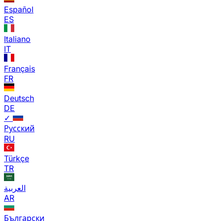
Español
ES
Italiano
IT
Français
FR
Deutsch
DE
✓
Русский
RU
Türkçe
TR
العربية
AR
Български