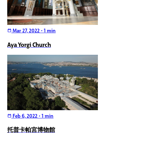
Mar 27, 2022
•
1 min
calendar_today
Aya Yorgi Church
Feb 6, 2022
•
1 min
calendar_today
托普卡帕宮博物館