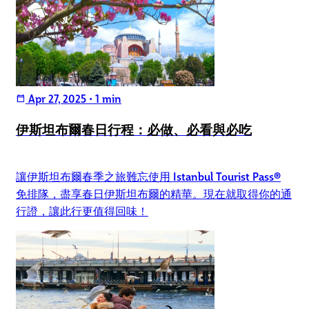
Apr 27, 2025
•
1 min
calendar_today
伊斯坦布爾春日行程：必做、必看與必吃
讓伊斯坦布爾春季之旅難忘使用 Istanbul Tourist Pass®
免排隊，盡享春日伊斯坦布爾的精華。現在就取得你的通
行證，讓此行更值得回味！