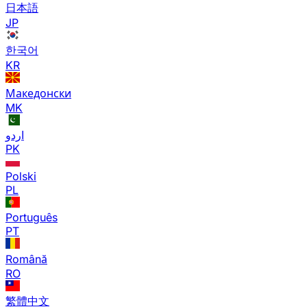
日本語
JP
한국어
KR
Македонски
MK
اردو
PK
Polski
PL
Português
PT
Română
RO
繁體中文