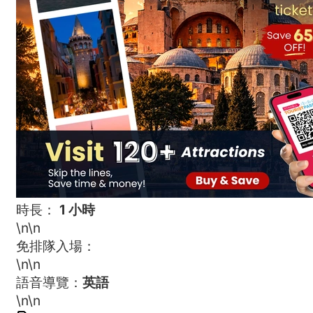
時長：
1 小時
\n
\n
免排隊入場：
\n
\n
語音導覽：
英語
\n
\n