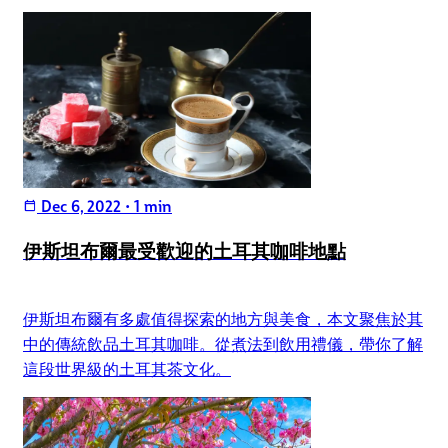
Dec 6, 2022
•
1 min
calendar_today
伊斯坦布爾最受歡迎的土耳其咖啡地點
伊斯坦布爾有多處值得探索的地方與美食，本文聚焦於其
中的傳統飲品土耳其咖啡。從煮法到飲用禮儀，帶你了解
這段世界級的土耳其茶文化。