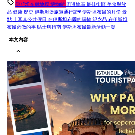
sell
伊斯坦布爾地標
博物館
周邊地區
最佳街區
美食與飲
品
健康
歷史
伊斯坦堡旅遊通行證®
伊斯坦布爾的月份
景
點
土耳其公共假日
在伊斯坦布爾的購物
紀念品
在伊斯坦
布爾必做的事
貼士與指南
伊斯坦布爾最新活動一覽
本文內容
expand_less