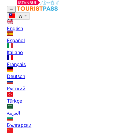
TW
English
Español
Italiano
Français
Deutsch
Русский
Türkçe
العربية
Български