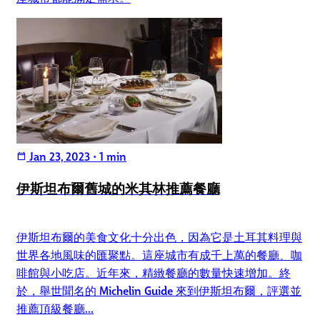
Jan 23, 2023
•
1 min
calendar_today
伊斯坦布爾舊城的米其林推薦餐廳
伊斯坦布爾的美食文化十分出色，因為它是土耳其料理與
世界各地風味的匯聚點。這座城市有成千上萬的餐廳、咖
啡館與小吃店。近年來，精緻餐廳的數量快速增加。終
於，舉世聞名的 Michelin Guide 來到伊斯坦布爾，評選並
推薦頂級餐廳...