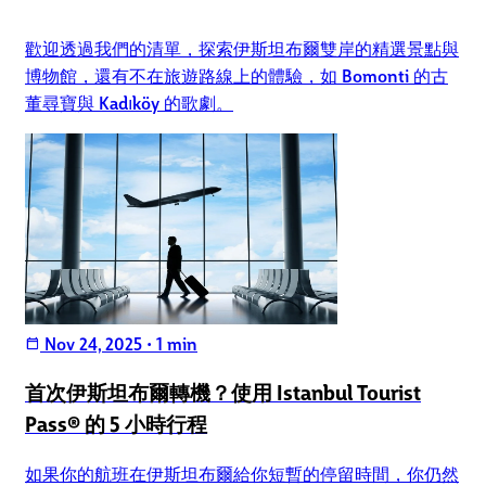
歡迎透過我們的清單，探索伊斯坦布爾雙岸的精選景點與
博物館，還有不在旅遊路線上的體驗，如 Bomonti 的古
董尋寶與 Kadıköy 的歌劇。
Nov 24, 2025
•
1 min
calendar_today
首次伊斯坦布爾轉機？使用 Istanbul Tourist
Pass® 的 5 小時行程
如果你的航班在伊斯坦布爾給你短暫的停留時間，你仍然