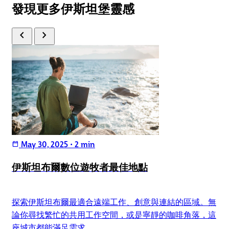
發現更多伊斯坦堡靈感
chevron_left
chevron_right
May 30, 2025
•
2 min
calendar_today
伊斯坦布爾數位遊牧者最佳地點
探索伊斯坦布爾最適合遠端工作、創意與連結的區域。無
論你尋找繁忙的共用工作空間，或是寧靜的咖啡角落，這
座城市都能滿足需求。