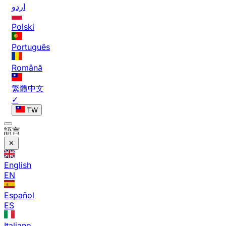
اردو
Polski
Português
Română
繁體中文
✓
TW
語言
English
EN
Español
ES
Italiano