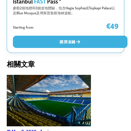
FAST
Istanbul
Pass
參觀2個地標和3個道地體驗，包含Hagia Sophia或Topkapi Palace以
及Blue Mosque及博斯普魯斯海峽遊船。
€49
Starting from
購買省錢
相關文章