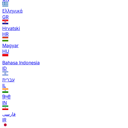
Ελληνικά
GR
Hrvatski
HR
Magyar
HU
Bahasa Indonesia
ID
עברית
IL
हिन्दी
IN
فارسی
IR