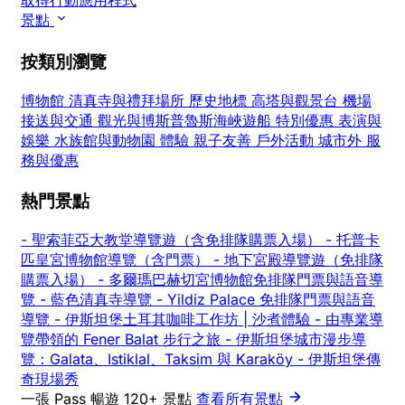
取得行動應用程式
景點
按類別瀏覽
博物館
清真寺與禮拜場所
歷史地標
高塔與觀景台
機場
接送與交通
觀光與博斯普魯斯海峽遊船
特別優惠
表演與
娛樂
水族館與動物園
體驗
親子友善
戶外活動
城市外
服
務與優惠
熱門景點
-
聖索菲亞大教堂導覽遊（含免排隊購票入場）
-
托普卡
匹皇宮博物館導覽（含門票）
-
地下宮殿導覽遊（免排隊
購票入場）
-
多爾瑪巴赫切宮博物館免排隊門票與語音導
覽
-
藍色清真寺導覽
-
Yildiz Palace 免排隊門票與語音
導覽
-
伊斯坦堡土耳其咖啡工作坊 | 沙煮體驗
-
由專業導
覽帶領的 Fener Balat 步行之旅
-
伊斯坦堡城市漫步導
覽：Galata、Istiklal、Taksim 與 Karaköy
-
伊斯坦堡傳
奇現場秀
一張 Pass 暢遊 120+ 景點
查看所有景點