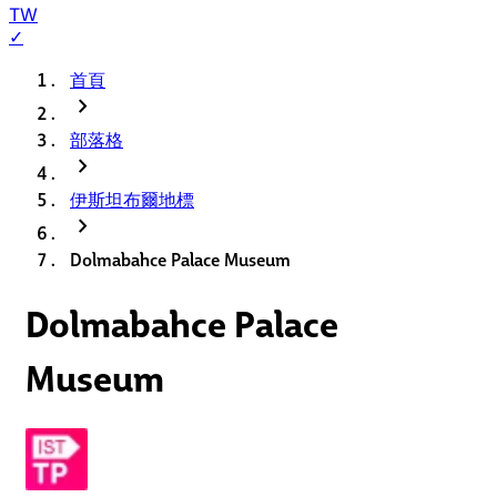
TW
✓
首頁
chevron_right
部落格
chevron_right
伊斯坦布爾地標
chevron_right
Dolmabahce Palace Museum
Dolmabahce Palace
Museum