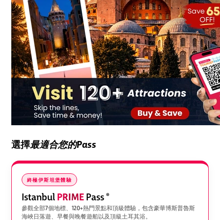
選擇
最適合您的Pass
終極伊斯坦堡體驗
PRIME
Istanbul
Pass
®
參觀全部7個地標、120+熱門景點和頂級體驗，包含豪華博斯普魯斯
海峽日落遊、早餐與晚餐遊船以及頂級土耳其浴。