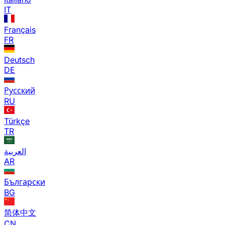
IT
Français
FR
Deutsch
DE
Русский
RU
Türkçe
TR
العربية
AR
Български
BG
简体中文
CN