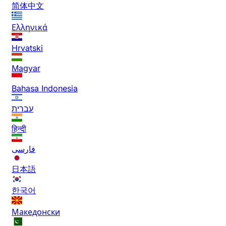
简体中文
Ελληνικά
Hrvatski
Magyar
Bahasa Indonesia
עברית
हिन्दी
فارسی
日本語
한국어
Македонски