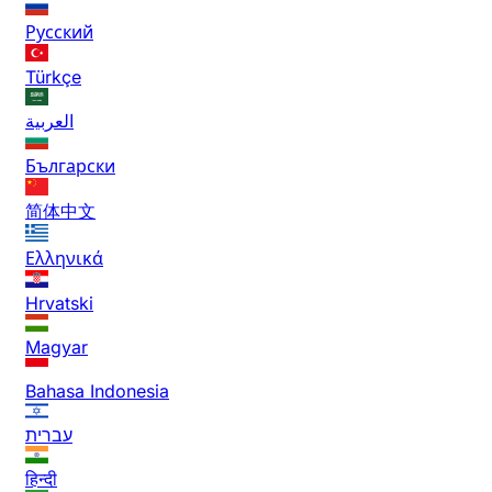
Русский
Türkçe
العربية
Български
简体中文
Ελληνικά
Hrvatski
Magyar
Bahasa Indonesia
עברית
हिन्दी