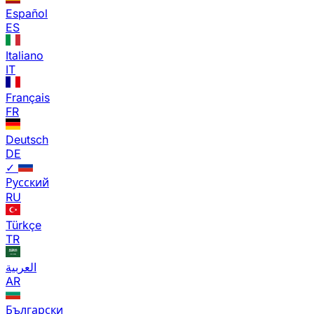
Español
ES
Italiano
IT
Français
FR
Deutsch
DE
✓
Русский
RU
Türkçe
TR
العربية
AR
Български