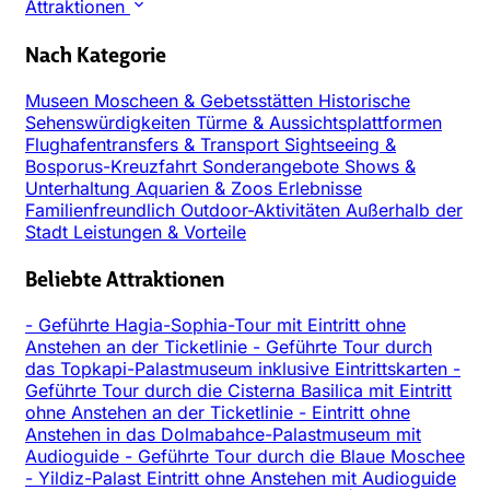
Attraktionen
Nach Kategorie
Museen
Moscheen & Gebetsstätten
Historische
Sehenswürdigkeiten
Türme & Aussichtsplattformen
Flughafentransfers & Transport
Sightseeing &
Bosporus-Kreuzfahrt
Sonderangebote
Shows &
Unterhaltung
Aquarien & Zoos
Erlebnisse
Familienfreundlich
Outdoor-Aktivitäten
Außerhalb der
Stadt
Leistungen & Vorteile
Beliebte Attraktionen
-
Geführte Hagia-Sophia-Tour mit Eintritt ohne
Anstehen an der Ticketlinie
-
Geführte Tour durch
das Topkapi-Palastmuseum inklusive Eintrittskarten
-
Geführte Tour durch die Cisterna Basilica mit Eintritt
ohne Anstehen an der Ticketlinie
-
Eintritt ohne
Anstehen in das Dolmabahce-Palastmuseum mit
Audioguide
-
Geführte Tour durch die Blaue Moschee
-
Yildiz-Palast Eintritt ohne Anstehen mit Audioguide