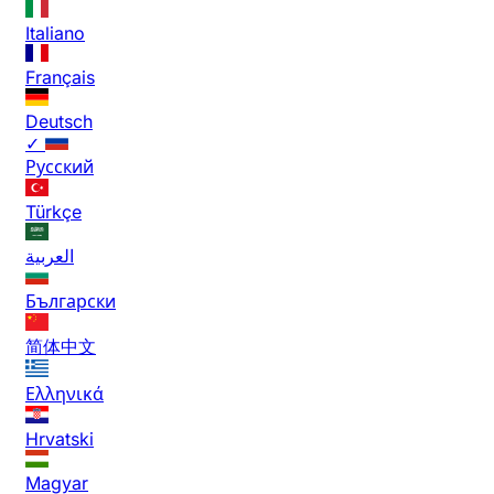
Italiano
Français
Deutsch
✓
Русский
Türkçe
العربية
Български
简体中文
Ελληνικά
Hrvatski
Magyar