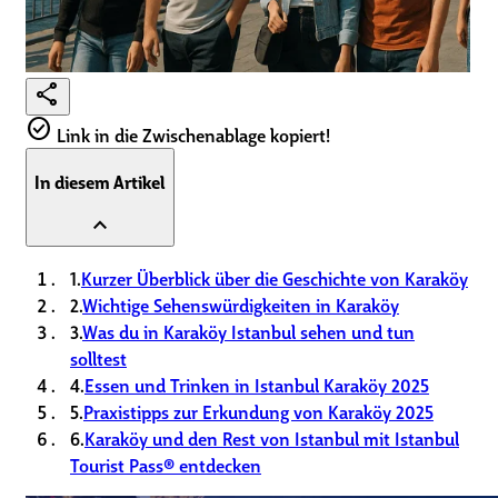
share
check_circle
Link in die Zwischenablage kopiert!
In diesem Artikel
expand_less
1.
Kurzer Überblick über die Geschichte von Karaköy
2.
Wichtige Sehenswürdigkeiten in Karaköy
3.
Was du in Karaköy Istanbul sehen und tun
solltest
4.
Essen und Trinken in Istanbul Karaköy 2025
5.
Praxistipps zur Erkundung von Karaköy 2025
6.
Karaköy und den Rest von Istanbul mit Istanbul
Tourist Pass® entdecken