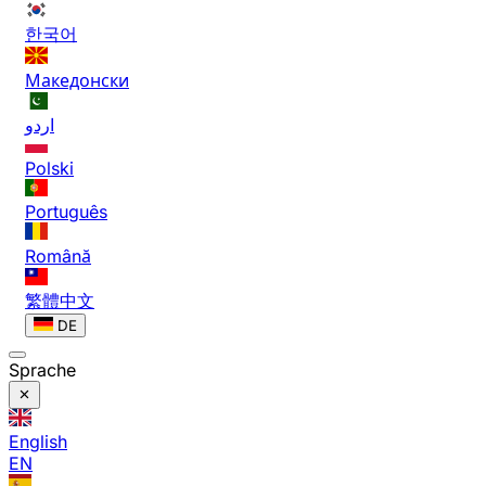
한국어
Македонски
اردو
Polski
Português
Română
繁體中文
DE
Sprache
English
EN