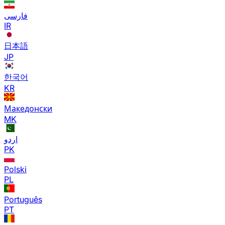
فارسی
IR
日本語
JP
한국어
KR
Македонски
MK
اردو
PK
Polski
PL
Português
PT