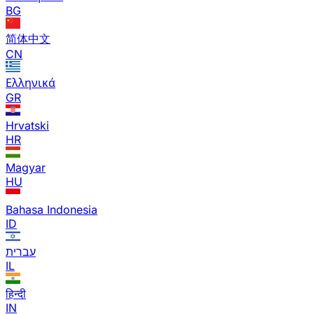
BG
简体中文
CN
Ελληνικά
GR
Hrvatski
HR
Magyar
HU
Bahasa Indonesia
ID
עברית
IL
हिन्दी
IN