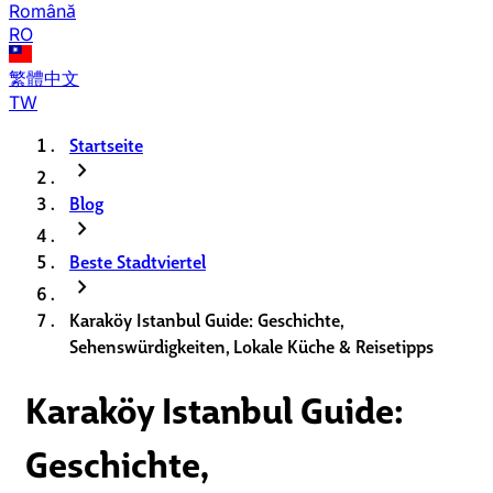
Română
RO
繁體中文
TW
Startseite
chevron_right
Blog
chevron_right
Beste Stadtviertel
chevron_right
Karaköy Istanbul Guide: Geschichte,
Sehenswürdigkeiten, Lokale Küche & Reisetipps
Karaköy Istanbul Guide:
Geschichte,