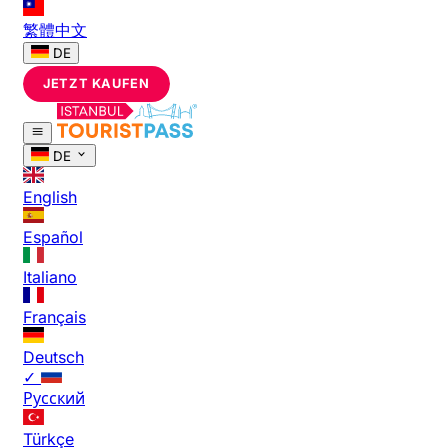
繁體中文
DE
JETZT KAUFEN
DE
English
Español
Italiano
Français
Deutsch
✓
Русский
Türkçe