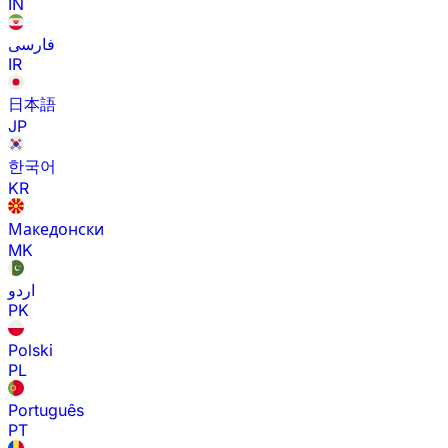
IN
فارسی
IR
日本語
JP
한국어
KR
Македонски
MK
اردو
PK
Polski
PL
Português
PT