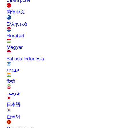
Български
简体中文
Ελληνικά
Hrvatski
Magyar
Bahasa Indonesia
עברית
हिन्दी
فارسی
日本語
한국어