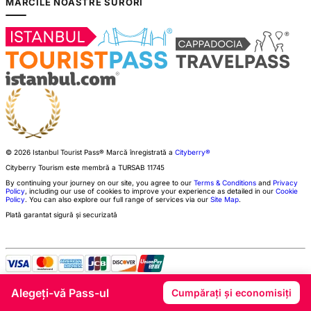
MĂRCILE NOASTRE SURORI
© 2026 Istanbul Tourist Pass®
Marcă înregistrată a
Cityberry®
Cityberry Tourism este membră a
TURSAB
11745
By continuing your journey on our site, you agree to our
Terms & Conditions
and
Privacy
Policy
, including our use of cookies to improve your experience as detailed in our
Cookie
Policy
. You can also explore our full range of services via our
Site Map
.
Plată garantat sigură și securizată
Alegeți-vă Pass-ul
Cumpărați și economisiți