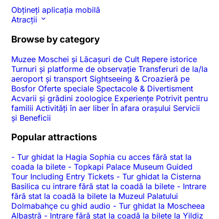
Obțineți aplicația mobilă
Atracții
Browse by category
Muzee
Moschei și Lăcașuri de Cult
Repere istorice
Turnuri și platforme de observație
Transferuri de la/la
aeroport și transport
Sightseeing & Croazieră pe
Bosfor
Oferte speciale
Spectacole & Divertisment
Acvarii și grădini zoologice
Experiențe
Potrivit pentru
familii
Activități în aer liber
În afara orașului
Servicii
și Beneficii
Popular attractions
-
Tur ghidat la Hagia Sophia cu acces fără stat la
coada la bilete
-
Topkapi Palace Museum Guided
Tour Including Entry Tickets
-
Tur ghidat la Cisterna
Basilica cu intrare fără stat la coadă la bilete
-
Intrare
fără stat la coadă la bilete la Muzeul Palatului
Dolmabahçe cu ghid audio
-
Tur ghidat la Moscheea
Albastră
-
Intrare fără stat la coadă la bilete la Yildiz