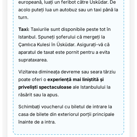
europeană, luați un feribot către Üsküdar. De
acolo puteți lua un autobuz sau un taxi până la
turn.
Taxi:
Taxiurile sunt disponibile peste tot în
Istanbul. Spuneți șoferului că mergeți la
Çamlıca Kulesi în Üsküdar. Asigurați-vă că
aparatul de taxat este pornit pentru a evita
suprataxarea.
Vizitarea dimineața devreme sau seara târziu
poate oferi o
experiență mai liniștită și
priveliști spectaculoase
ale Istanbulului la
răsărit sau la apus.
Schimbați voucherul cu biletul de intrare la
casa de bilete din exteriorul porții principale
înainte de a intra.