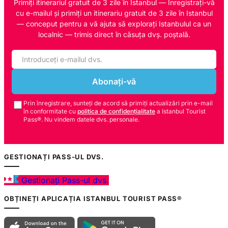
Primiți itinerariul gratuit de 3 zile în Istanbul — Înregistrați-vă
cu e-mailul și primiți un itinerariu gratuit de 3 zile în Istanbul
— conceput pentru a vă ajuta să explorați Istanbulul ca un
localnic — trimis direct în căsuța dvș. poștală.
Abonați-vă
Prin înregistrare, sunteți de acord să primiți actualizări prin e-mail
în conformitate cu
politica de confidențialitate
a Istanbul Tourist
Pass®. Nu vindem datele dvs. personale.
GESTIONAȚI PASS-UL DVS.
Gestionați Pass-ul dvs.
OBȚINEȚI APLICAȚIA ISTANBUL TOURIST PASS®