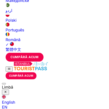
Македонски
اردو
Polski
Português
Română
✓
繁體中文
CUMPĂRĂ ACUM
CUMPĂRĂ ACUM
Limbă
English
EN