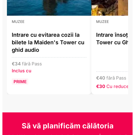
MUZEE
MUZEE
Intrare cu evitarea cozii la
Intrare însoțită
bilete la Maiden's Tower cu
Tower cu Ghid
ghid audio
€
34
fără Pass
Inclus cu
€
40
fără Pass
PRIME
€30
Cu reducere 
Să vă planificăm călătoria