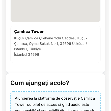
Çamlıca Tower
Küçük Çamlıca Çilehane Yolu Caddesi, Küçük
Çamlıca, Oyma Sokak No:1, 34696 Üsküdar/
İstanbul, Türkiye
İstanbul 34696
Cum ajungeți acolo?
Ajungerea la platforma de observație Camlica
Tower cu bilet de acces și ghid audio este
convenabilă și accesibilă din diverse zone ale