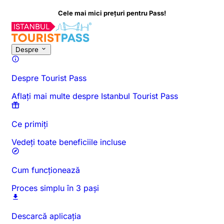
ai mici prețuri pentru Pass!
Despre această activitate
Prezentare generală
Ore și durată
To
Despre
Despre Tourist Pass
Aflați mai multe despre Istanbul Tourist Pass
Ce primiți
Vedeți toate beneficiile incluse
Cum funcționează
Proces simplu în 3 pași
Descarcă aplicația