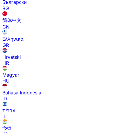
Български
BG
简体中文
CN
Ελληνικά
GR
Hrvatski
HR
Magyar
HU
Bahasa Indonesia
ID
עברית
IL
हिन्दी