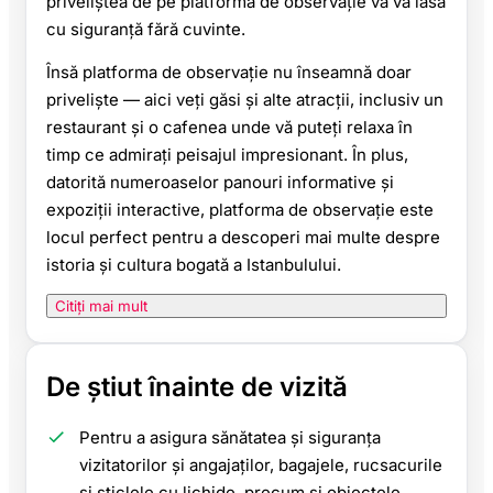
priveliștea de pe platforma de observație vă va lăsa
cu siguranță fără cuvinte.
Însă platforma de observație nu înseamnă doar
priveliște — aici veți găsi și alte atracții, inclusiv un
restaurant și o cafenea unde vă puteți relaxa în
timp ce admirați peisajul impresionant. În plus,
datorită numeroaselor panouri informative și
expoziții interactive, platforma de observație este
locul perfect pentru a descoperi mai multe despre
istoria și cultura bogată a Istanbulului.
Citiți mai mult
De știut înainte de vizită
Pentru a asigura sănătatea și siguranța
vizitatorilor și angajaților, bagajele, rucsacurile
și sticlele cu lichide, precum și obiectele