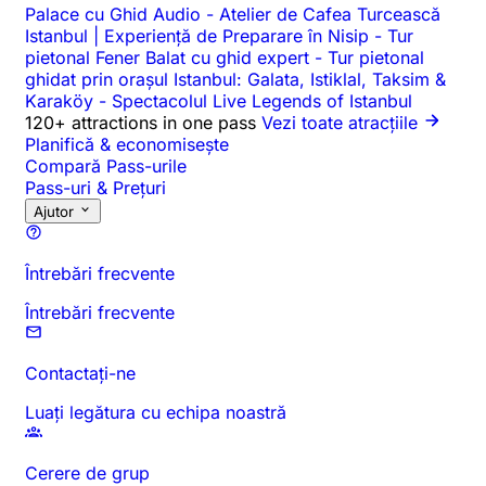
Palace cu Ghid Audio
-
Atelier de Cafea Turcească
Istanbul | Experiență de Preparare în Nisip
-
Tur
pietonal Fener Balat cu ghid expert
-
Tur pietonal
ghidat prin orașul Istanbul: Galata, Istiklal, Taksim &
Karaköy
-
Spectacolul Live Legends of Istanbul
120+ attractions in one pass
Vezi toate atracțiile
Planifică & economisește
Compară Pass-urile
Pass-uri & Prețuri
Ajutor
Întrebări frecvente
Întrebări frecvente
Contactați-ne
Luați legătura cu echipa noastră
Cerere de grup