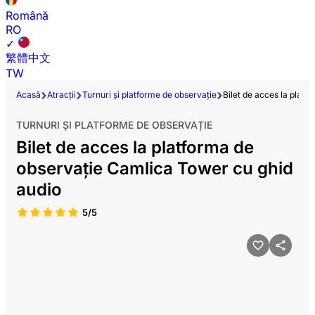
Română
RO
✓
繁體中文
TW
Acasă
Atracții
Turnuri și platforme de observație
Bilet de acces la plat
TURNURI ȘI PLATFORME DE OBSERVAȚIE
Bilet de acces la platforma de
observație Camlica Tower cu ghid
audio
5/5