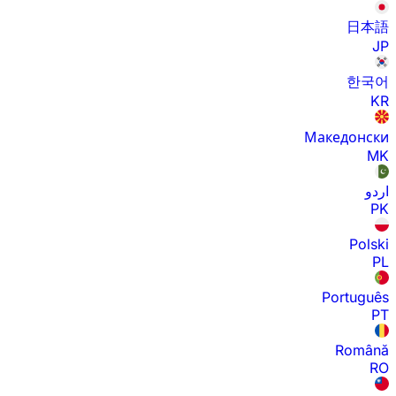
日本語
JP
한국어
KR
Македонски
MK
اردو
PK
Polski
PL
Português
PT
Română
RO