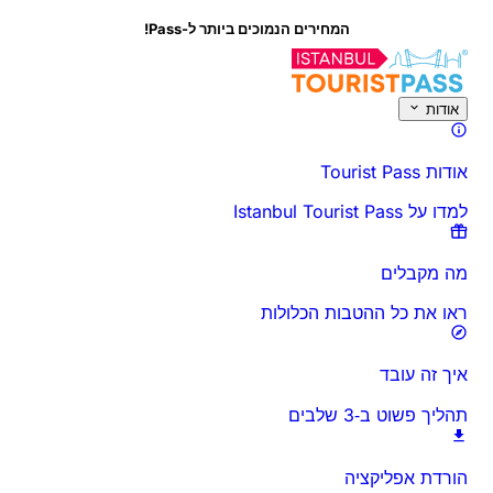
המחירים הנמוכים ביותר ל-Pass!
על פעילות זו
סקירה כללית
זמנים ומשך
הכל על
דע לפני שאתה הולך
שא
אודות
אודות Tourist Pass
למדו על Istanbul Tourist Pass
מה מקבלים
ראו את כל ההטבות הכלולות
איך זה עובד
תהליך פשוט ב‑3 שלבים
הורדת אפליקציה