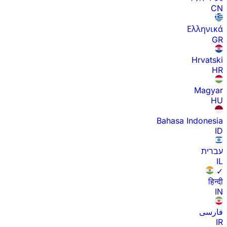
CN
Ελληνικά
GR
Hrvatski
HR
Magyar
HU
Bahasa Indonesia
ID
עברית
IL
✓
हिन्दी
IN
فارسی
IR