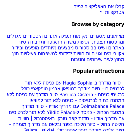
קבלו את האפליקציה לנייד
אטרקציות
Browse by category
מוזיאונים
מסגדים ומקומות תפילה
אתרים היסטוריים
מגדלים
ומרפסות תצפית
הסעות משדה התעופה ותחבורה
סיור
באתרים ושיט בבוספורוס
מבצעים מיוחדים
מופעים ובידור
אקווריומים וגני חיות
חוויות
ידידותי למשפחות
פעילויות חוץ
מחוץ לעיר
שירותים והטבות
Popular attractions
-
סיור מודרך ב-Hagia Sophia עם כניסה ללא תור
לכרטיסים
-
סיור מודרך במוזיאון ארמון טופקאפי כולל
כרטיסי כניסה
-
Basilica Cistern סיור מודרך עם כניסה ללא
המתנה בתור לכרטיסים
-
כניסה ללא תור למוזיאון
Dolmabahce Palace עם מדריך אודיו
-
סיור מודרך
במסגד הכחול
-
כניסה ל‑Yildiz Palace ללא תור לכרטיסים
עם מדריך אודיו
-
סדנת קפה טורקי באיסטנבול | חוויית
חליטה בחול
-
סיור הליכה בפנר ובלאט עם מדריך מומחה
-
סיור הליכה מודרך בעיר איסטנבול: Galata, Istiklal,