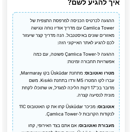
איך להגיע לשם?
ההגעה לכרטיס הכניסה למרפסת התצפית של
Camlica Tower עם מדריך אודיו נוחה ונגישה
מאזורים שונים באיסטנבול. הנה מדריך קצר שיעזור
לכם להגיע לאתר האייקוני הזה:
ההגעה ל‑Çamlıca Tower פשוטה, עם כמה
אפשרויות תחבורה זמינות:
מטרו ואוטובוס
: מתחנת Üsküdar בקו Marmaray,
עברו לקו המטרו M5 ורדו בתחנת Kısıklı. משם
מדובר בכ־17 דקות הליכה למגדל, או שתוכלו לקחת
מונית לנסיעה קצרה.
אוטובוס:
מכיכר Üsküdar קחו את קו האוטובוס 11C
לנקודות הקרובות ל‑Çamlıca Tower.
מעבורת ואוטובוס:
אם אתם בצד האירופי, קחו