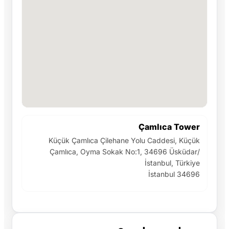
Çamlıca Tower
Küçük Çamlıca Çilehane Yolu Caddesi, Küçük
Çamlıca, Oyma Sokak No:1, 34696 Üsküdar/
İstanbul, Türkiye
İstanbul 34696