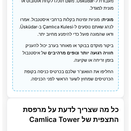
מעבורת ל‑Üsküdar. משם תוכלו לקחת אוטובוס או
מונית למגדל.
מונית:
מוניות זמינות בקלות ברחבי איסטנבול. אמרו
לנהג שאתם נוסעים ל‑Çamlıca Kulesi ב‑Üsküdar.
ודאו שהמונה פועל כדי להימנע מחיוב יתר.
ביקור מוקדם בבוקר או מאוחר בערב יכול להעניק
חוויה רגועה יותר ונופים מרהיבים
של איסטנבול
בזמן זריחה או שקיעה.
החליפו את הוואוצ'ר שלכם בכרטיס כניסה בקופת
הכרטיסים שמחוץ לשער הראשי לפני הכניסה.
כל מה שצריך לדעת על מרפסת
התצפית של Camlica Tower