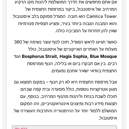
אם אתם מחפשים את הדרך המושלמת ליהנות מקו הרקיע
המרהיב של איסטנבול, ביקור במרפסת התצפית של
Camlica Tower הוא חובה. המגדל ממוקם בלב איסטנבול
והוא המבנה הגבוה ביותר בעיר, ומציע תצפיות פנורמיות
שאין להן תחרות על הסביבה כולה.
כאשר תגיעו לראש המגדל, תזכו לנוף עוצר נשימה של 360
מעלות על האתרים האייקוניים של איסטנבול, כולל
Bosphorus Strait, Hagia Sophia, Blue Mosque
ועוד
רבים. בין אם תבקרו ביום או בלילה, הנוף ממרפסת
התצפית בוודאי ישאיר אתכם נפעמים.
אבל מרפסת התצפית היא לא רק הנוף – במקום תמצאו גם
מגוון אטרקציות נוספות, כולל מסעדה ובית קפה שבהם
תוכלו לשבת בנחת וליהנות מהנוף המרהיב. בנוסף, עם
תצוגות מידע רבות ומיצגים אינטראקטיביים, זהו המקום
המושלם ללמוד יותר על ההיסטוריה והתרבות העשירה של
איסטנבול.
קרא עוד