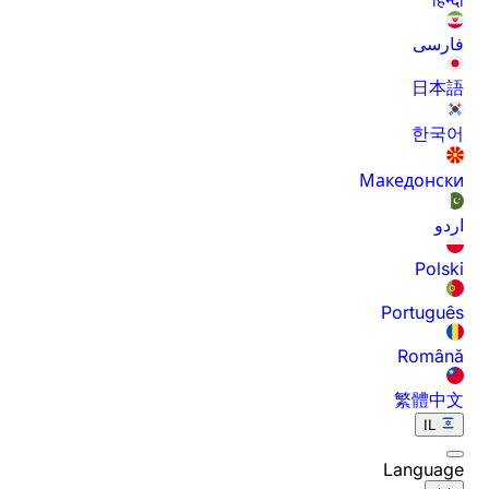
فارسی
日本語
한국어
Македонски
اردو
Polski
Português
Română
繁體中文
IL
Language