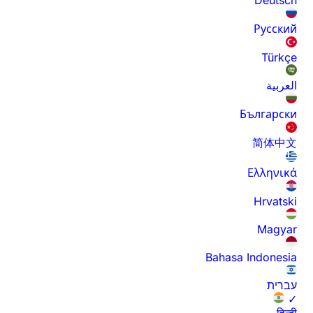
Русский
Türkçe
العربية
Български
简体中文
Ελληνικά
Hrvatski
Magyar
Bahasa Indonesia
עברית
✓
हिन्दी