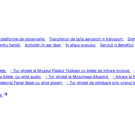
i platforme de observație
Transferuri de la/la aeroport și transport
Sig
entru familii
Activități în aer liber
În afara orașului
Servicii și Beneficii
lete
-
Tur ghidat la Muzeul Palatul Topkapi cu bilete de intrare incluse
la bilete, cu ghid audio
-
Tur ghidat la Moscheea Albastră
-
Intrare la 
pietonal Fener Balat cu ghid expert
-
Tur ghidat de plimbare prin orașul I
le