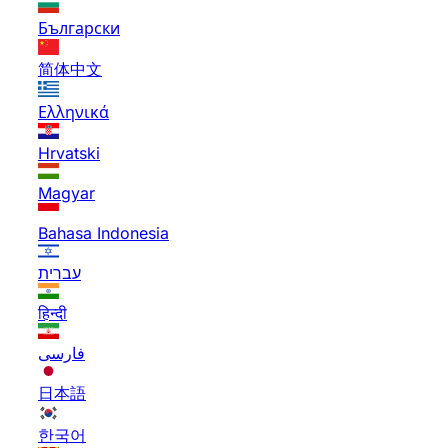
Български
简体中文
Ελληνικά
Hrvatski
Magyar
Bahasa Indonesia
עברית
हिन्दी
فارسی
日本語
한국어