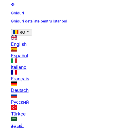
Ghiduri
Ghiduri detaliate pentru Istanbul
RO
English
Español
Italiano
Français
Deutsch
Русский
Türkçe
العربية