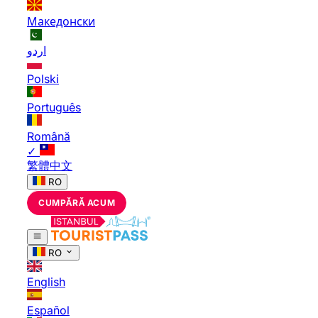
Македонски
اردو
Polski
Português
Română
✓
繁體中文
RO
CUMPĂRĂ ACUM
RO
English
Español