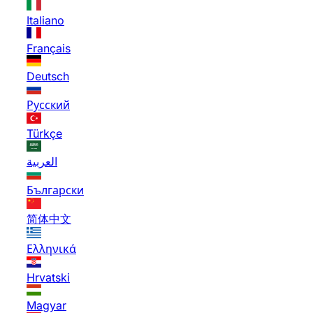
Italiano
Français
Deutsch
Русский
Türkçe
العربية
Български
简体中文
Ελληνικά
Hrvatski
Magyar