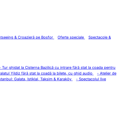
htseeing & Croazieră pe Bosfor
Oferte speciale
Spectacole &
-
Tur ghidat la Cisterna Bazilică cu intrare fără stat la coada pentru
Palatul Yildiz fără stat la coadă la bilete, cu ghid audio
-
Atelier de
stanbul: Galata, Istiklal, Taksim & Karaköy
-
Spectacolul live