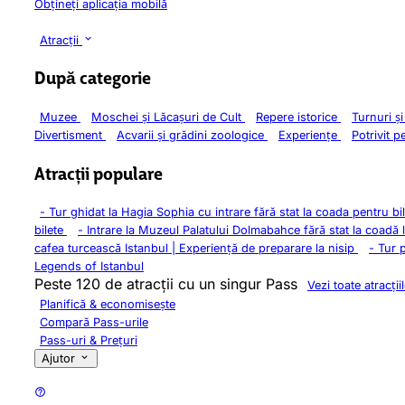
Obțineți aplicația mobilă
Atracții
După categorie
Muzee
Moschei și Lăcașuri de Cult
Repere istorice
Turnuri ș
Divertisment
Acvarii și grădini zoologice
Experiențe
Potrivit p
Atracții populare
-
Tur ghidat la Hagia Sophia cu intrare fără stat la coada pentru bi
bilete
-
Intrare la Muzeul Palatului Dolmabahce fără stat la coadă 
cafea turcească Istanbul | Experiență de preparare la nisip
-
Tur 
Legends of Istanbul
Peste 120 de atracții cu un singur Pass
Vezi toate atracții
Planifică & economisește
Compară Pass-urile
Pass-uri & Prețuri
Ajutor