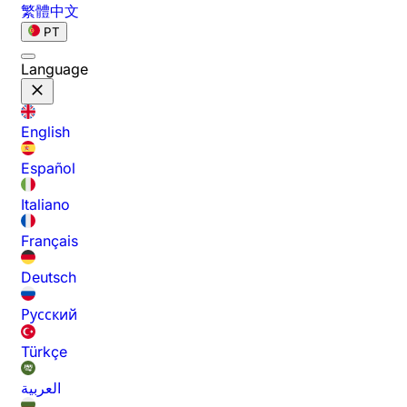
繁體中文
PT
Language
English
Español
Italiano
Français
Deutsch
Русский
Türkçe
العربية