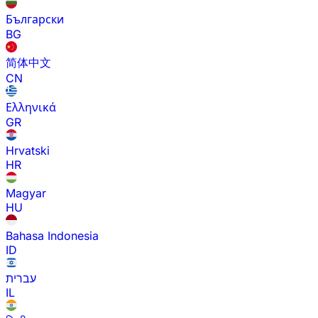
Български
BG
简体中文
CN
Ελληνικά
GR
Hrvatski
HR
Magyar
HU
Bahasa Indonesia
ID
עברית
IL