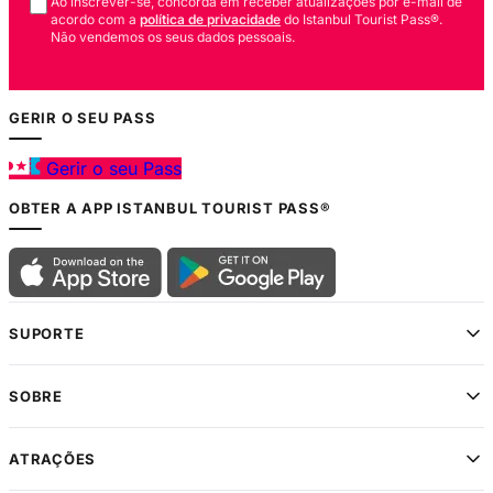
Ao inscrever-se, concorda em receber atualizações por e-mail de
acordo com a
política de privacidade
do Istanbul Tourist Pass®.
Não vendemos os seus dados pessoais.
GERIR O SEU PASS
Gerir o seu Pass
OBTER A APP ISTANBUL TOURIST PASS®
SUPORTE
SOBRE
ATRAÇÕES