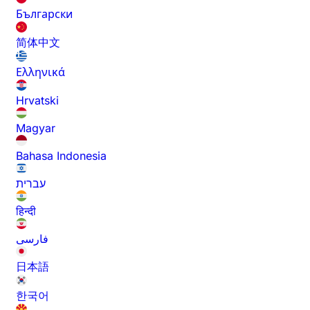
Български
简体中文
Ελληνικά
Hrvatski
Magyar
Bahasa Indonesia
עברית
हिन्दी
فارسی
日本語
한국어