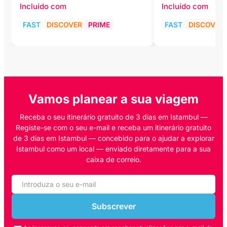
Incluído com
Incluído com
FAST
DISCOVER
PRIME
FAST
DISCOVER
Vamos planear a sua viagem
Receba o seu itinerário gratuito de 3 dias em Istambul —
Registe-se com o seu e-mail e receba um itinerário gratuito
de 3 dias em Istambul — concebido para o ajudar a explorar
Istambul como um local — enviado diretamente para a sua
caixa de correio.
Subscrever