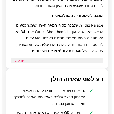
לחזות בהדר שכבש את הדמיון במשך דורות.
הצצה להיסטוריה העות'מאנית
Yildiz Palace, שנבנה בסוף המאה ה‑19, שימש כמעונו
הראשי של הסולטאן Abdülhamid II, הסולטאן ה‑34 של
האימפריה העות'מאנית. מתחם הארמון הוא עדות
להיסטוריה העשירה וליכולת האדריכלית של האימפריה,
עם שילוב של
סגנונות עות'מאניים ואירופיים
.
קרא עוד
דע לפני שאתה הולך
זהו אינו סיור מודרך. תוכלו ליהנות מגילוי
הארמון בקצב שלכם באמצעות האזנה למדריך
האודיו שהוכן במיוחד.
כרטיסי ה‑QR מוצגים רק כאשר אתם נמצאים