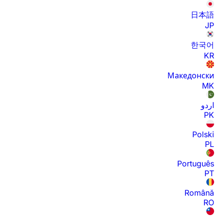
日本語
JP
한국어
KR
Македонски
MK
اردو
PK
Polski
PL
Português
PT
Română
RO