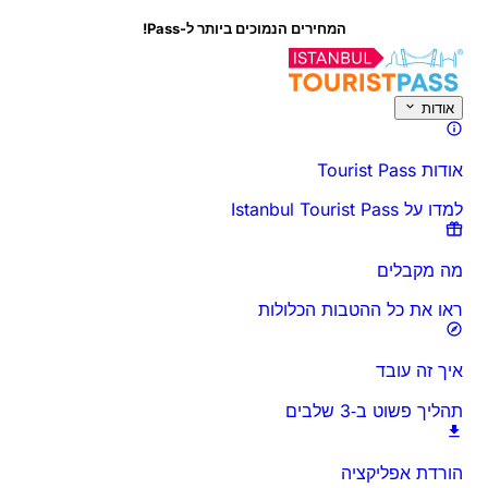
המחירים הנמוכים ביותר ל-Pass!
על פעילות זו
סקירה כללית
זמנים ומשך
הכל על
דע לפני שאתה הולך
שא
אודות
אודות Tourist Pass
למדו על Istanbul Tourist Pass
מה מקבלים
ראו את כל ההטבות הכלולות
איך זה עובד
תהליך פשוט ב‑3 שלבים
הורדת אפליקציה