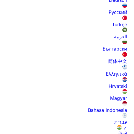
Русский
Türkçe
العربية
Български
简体中文
Ελληνικά
Hrvatski
Magyar
Bahasa Indonesia
עברית
✓
हिन्दी