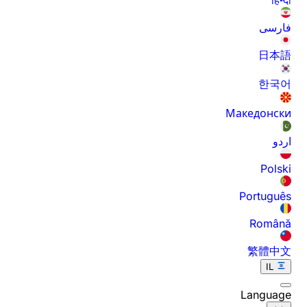
فارسی
日本語
한국어
Македонски
اردو
Polski
Português
Română
繁體中文
IL
Language