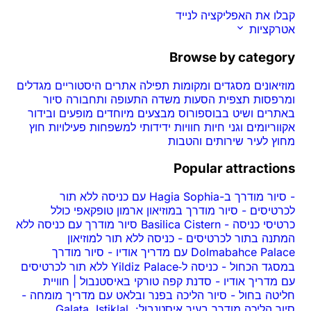
קבלו את האפליקציה לנייד
אטרקציות
Browse by category
מוזיאונים
מסגדים ומקומות תפילה
אתרים היסטוריים
מגדלים
ומרפסות תצפית
הסעות משדה התעופה ותחבורה
סיור
באתרים ושיט בבוספורוס
מבצעים מיוחדים
מופעים ובידור
אקווריומים וגני חיות
חוויות
ידידותי למשפחות
פעילויות חוץ
מחוץ לעיר
שירותים והטבות
Popular attractions
-
סיור מודרך ב-Hagia Sophia עם כניסה ללא תור
לכרטיסים
-
סיור מודרך במוזיאון ארמון טופקאפי כולל
כרטיסי כניסה
-
Basilica Cistern סיור מודרך עם כניסה ללא
המתנה בתור לכרטיסים
-
כניסה ללא תור למוזיאון
Dolmabahce Palace עם מדריך אודיו
-
סיור מודרך
במסגד הכחול
-
כניסה ל‑Yildiz Palace ללא תור לכרטיסים
עם מדריך אודיו
-
סדנת קפה טורקי באיסטנבול | חוויית
חליטה בחול
-
סיור הליכה בפנר ובלאט עם מדריך מומחה
-
סיור הליכה מודרך בעיר איסטנבול: Galata, Istiklal,