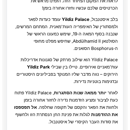
לראות את המקום המיוחד הזה. הזמינו מראש את
הכרטיסים שלכם עכשיו וחזרו אחורה בזמן!
בלב איסטנבול,
Yildiz Palace
עומד כעדות לפאר
ולמסתורין של האימפריה העות'מאנית. המתחם המרשים,
שנבנה בסוף המאה ה‑19, שימש כמעונו הראשי של
הסולטאן Abdülhamid II, שחיפש מפלט מחופי
ה‑Bosphorus הסואנים.
Yildiz Palace הוא שילוב מרתק של סגנונות אדריכלות
עות'מאניים ואירופיים. טיילו בין שבילי
Yildiz Park
הירוקים – נווה מדבר שליו המנוקד בפביליונים היסטוריים
ובדגימות בוטניות נדירות.
לאחר
יותר ממאה שנות הסתגרות
, Yildiz Palace פתוח
כעת לציבור ומציע הזדמנות נדירה לחזור אחורה בזמן
ולחוות את הפאר והקסם של תקופה שחלפה.
אל תפספסו
את ההזדמנות
לגלות את פנינת החן הנסתרת הזו ולחשוף
את סודות העבר הקיסרי של איסטנבול.