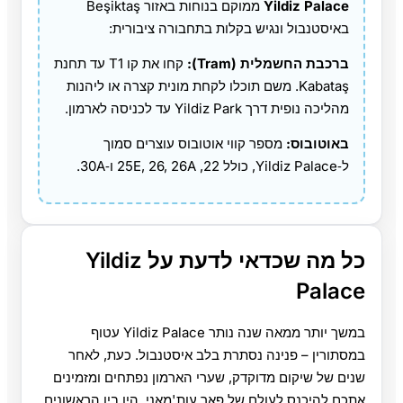
Yildiz Palace
ממוקם בנוחות באזור Beşiktaş
באיסטנבול ונגיש בקלות בתחבורה ציבורית:
ברכבת החשמלית (Tram):
קחו את קו T1 עד תחנת
Kabataş. משם תוכלו לקחת מונית קצרה או ליהנות
מהליכה נופית דרך Yildiz Park עד לכניסה לארמון.
באוטובוס:
מספר קווי אוטובוס עוצרים סמוך
ל‑Yildiz Palace, כולל 22, 25E, 26, 26A ו‑30A.
כל מה שכדאי לדעת על Yildiz
Palace
במשך יותר ממאה שנה נותר Yildiz Palace עטוף
במסתורין – פנינה נסתרת בלב איסטנבול. כעת, לאחר
שנים של שיקום מדוקדק, שערי הארמון נפתחים ומזמינים
אתכם להיכנס לעולם של פאר עות'מאני. היו בין הראשונים