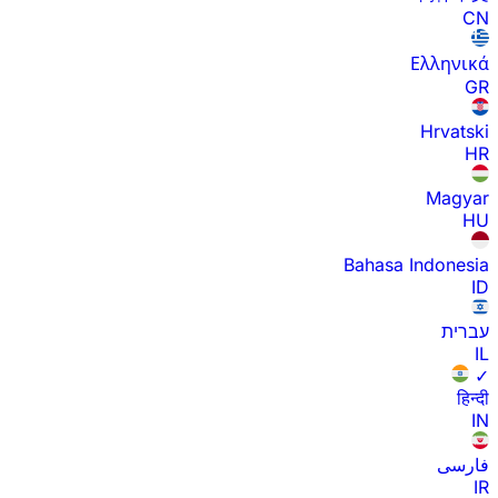
CN
Ελληνικά
GR
Hrvatski
HR
Magyar
HU
Bahasa Indonesia
ID
עברית
IL
✓
हिन्दी
IN
فارسی
IR