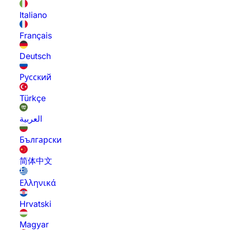
Italiano
Français
Deutsch
Русский
Türkçe
العربية
Български
简体中文
Ελληνικά
Hrvatski
Magyar