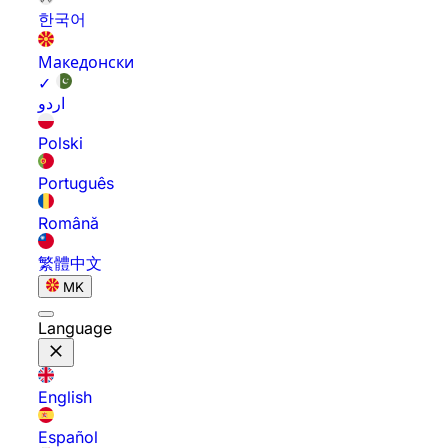
한국어
Македонски
✓
اردو
Polski
Português
Română
繁體中文
MK
Language
English
Español