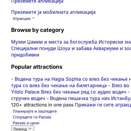
Преземете апликација
Преземете ја мобилната апликација
Атракции
Browse by category
Музеи
Џамии и места за богослужба
Историски з
Специјални понуди
Шоуа и забава
Аквариуми и з
придобивки
Popular attractions
-
Водена тура на Hagia Sophia со влез без чекање 
тура со влез без чекање на билетарница
-
Влез во
Yildiz Palace Влез без чекање ред со аудио водич
-
стручен водич
-
Водена пешачка тура низ Истанбул: 
120+ attractions in one pass
Прикажи ги сите атрак
Планирајте и заштедете
Споредете ги Passes
Passes и цени
Помош