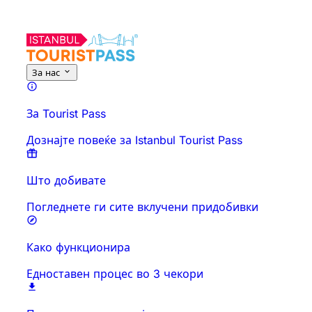
За оваа активност
Преглед
Времиња и траење
Сè за
Знајт
За нас
За Tourist Pass
Дознајте повеќе за Istanbul Tourist Pass
Што добивате
Погледнете ги сите вклучени придобивки
Како функционира
Едноставен процес во 3 чекори