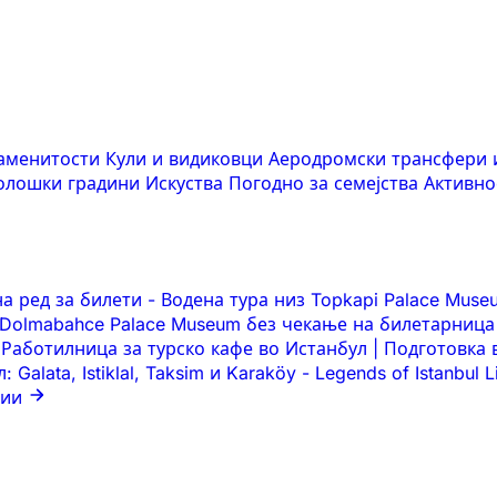
наменитости
Кули и видиковци
Аеродромски трансфери 
оолошки градини
Искуства
Погодно за семејства
Активно
на ред за билети
-
Водена тура низ Topkapi Palace Mus
 Dolmabahce Palace Museum без чекање на билетарница
Работилница за турско кафе во Истанбул | Подготовка
Galata, Istiklal, Taksim и Karaköy
-
Legends of Istanbul 
ции