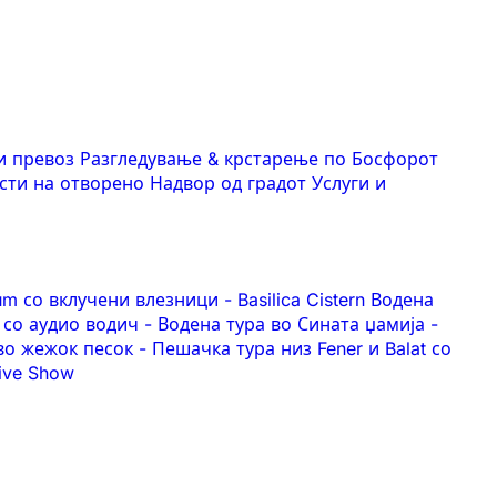
и превоз
Разгледување & крстарење по Босфорот
сти на отворено
Надвор од градот
Услуги и
eum со вклучени влезници
-
Basilica Cistern Водена
 со аудио водич
-
Водена тура во Сината џамија
-
 во жежок песок
-
Пешачка тура низ Fener и Balat со
Live Show