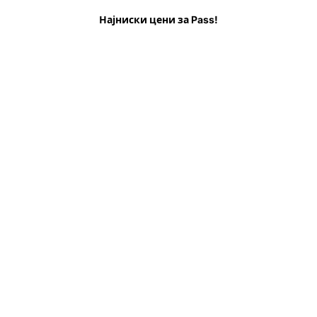
е пред да одите
ЧПП
Најниски цени за Pass!