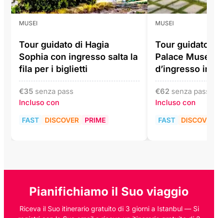
MUSEI
MUSEI
Tour guidato di Hagia
Tour guidato d
Sophia con ingresso salta la
Palace Museum 
fila per i biglietti
d’ingresso incl
€
35
senza pass
€
62
senza pass
Incluso con
Incluso con
FAST
DISCOVER
PRIME
FAST
DISCOVER
Pianifichiamo il Suo viaggio
Riceva il Suo itinerario gratuito di 3 giorni a Istanbul — Si