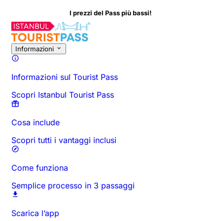
I prezzi del Pass più bassi!
Informazioni sull'Attività
Panoramica
Orari e Durata
Tutto Su
D
Informazioni
Informazioni sul Tourist Pass
Scopri Istanbul Tourist Pass
Cosa include
Scopri tutti i vantaggi inclusi
Come funziona
Semplice processo in 3 passaggi
Scarica l’app