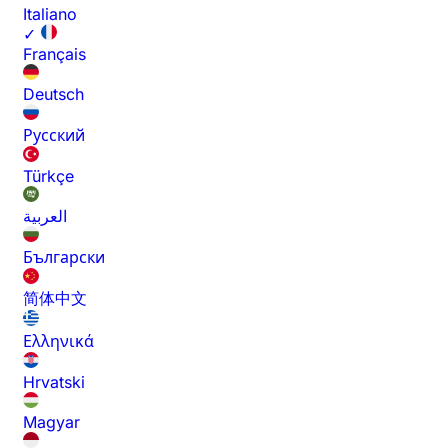
Italiano
✓
Français
Deutsch
Русский
Türkçe
العربية
Български
简体中文
Ελληνικά
Hrvatski
Magyar