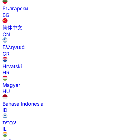
Български
BG
简体中文
CN
Ελληνικά
GR
Hrvatski
HR
Magyar
HU
Bahasa Indonesia
ID
עברית
IL