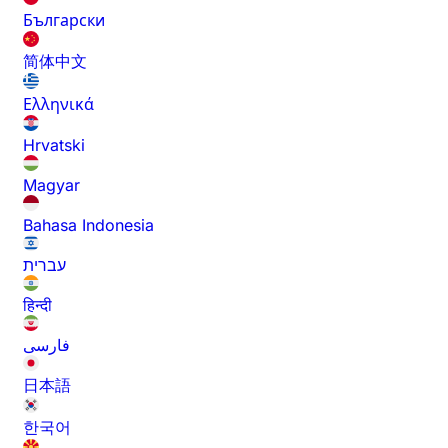
Български
简体中文
Ελληνικά
Hrvatski
Magyar
Bahasa Indonesia
עברית
हिन्दी
فارسی
日本語
한국어