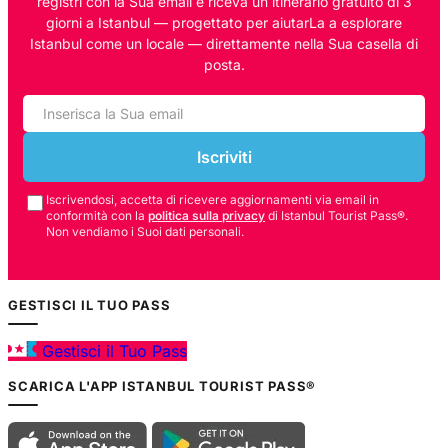
registri con la Sua email e riceva un itinerario gratuito di 3
giorni a Istanbul — progettato per aiutarLa a esplorare
Istanbul come un locale — direttamente nella Sua casella di
posta.
Iscriviti
Iscrivendosi, accetta di ricevere aggiornamenti via email in
conformità con la
politica sulla privacy
di Istanbul Tourist Pass®.
Non vendiamo i Suoi dati personali.
GESTISCI IL TUO PASS
Gestisci il Tuo Pass
SCARICA L'APP ISTANBUL TOURIST PASS®