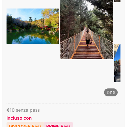
15
€
10
senza pass
Incluso con
DISCOVER Pass
PRIME Pass