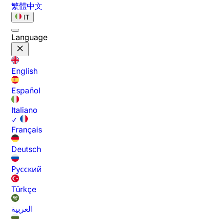
繁體中文
IT
Language
English
Español
Italiano
✓
Français
Deutsch
Русский
Türkçe
العربية