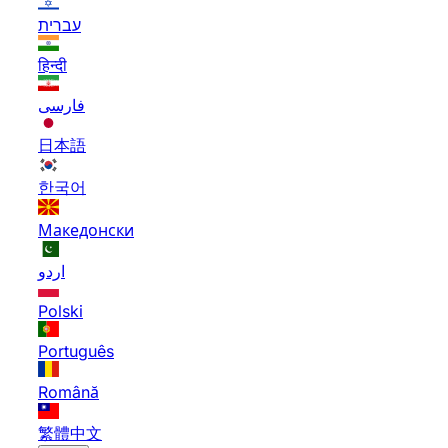
עברית
हिन्दी
فارسی
日本語
한국어
Македонски
اردو
Polski
Português
Română
繁體中文