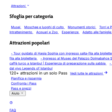
Attrazioni
Sfoglia per categoria
Musei
Moschee e luoghi di culto
Monumenti storici
Torri e
Intrattenimento
Acquari e Zoo
Esperienze
Adatto alle famigli
Attrazioni popolari
-
Tour guidato di Hagia Sophia con ingresso salta-fila alla bigliett
fila alla biglietteria
-
Ingresso al Museo del Palazzo Dolmabahce S
caffè turco a Istanbul | Esperienza di preparazione sulla sabbia
-
dal vivo Legends of Istanbul
120+ attrazioni in un solo Pass
Vedi tutte le attrazioni
Pianifica e risparmia
Confronta i Pass
Pass e prezzi
Aiuto
FAQ