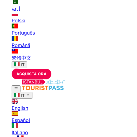
اردو
Polski
Português
Română
繁體中文
IT
ACQUISTA ORA
IT
English
Español
Italiano