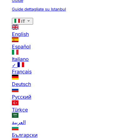
Guide
Guide dettagliate su Istanbul
IT
English
Español
Italiano
✓
Français
Deutsch
Русский
Türkçe
العربية
Български