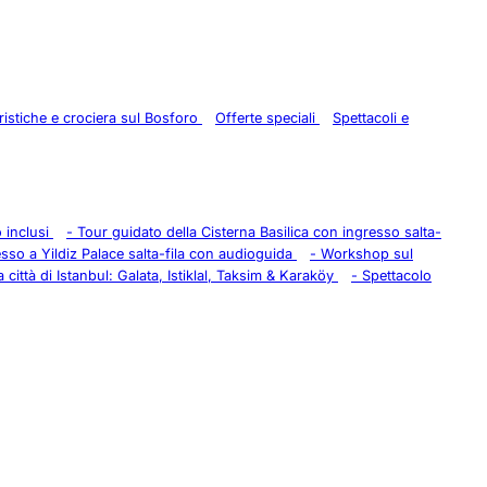
uristiche e crociera sul Bosforo
Offerte speciali
Spettacoli e
o inclusi
-
Tour guidato della Cisterna Basilica con ingresso salta-
esso a Yildiz Palace salta-fila con audioguida
-
Workshop sul
 città di Istanbul: Galata, Istiklal, Taksim & Karaköy
-
Spettacolo