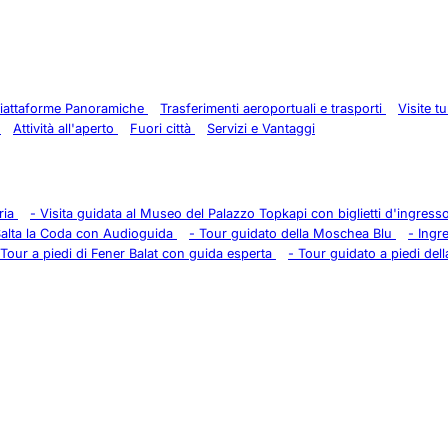
 Piattaforme Panoramiche
Trasferimenti aeroportuali e trasporti
Visite t
e
Attività all'aperto
Fuori città
Servizi e Vantaggi
eria
-
Visita guidata al Museo del Palazzo Topkapi con biglietti d'ingress
alta la Coda con Audioguida
-
Tour guidato della Moschea Blu
-
Ingr
Tour a piedi di Fener Balat con guida esperta
-
Tour guidato a piedi della