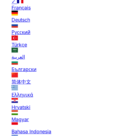
✓
Français
Deutsch
Русский
Türkçe
العربية
Български
简体中文
Ελληνικά
Hrvatski
Magyar
Bahasa Indonesia