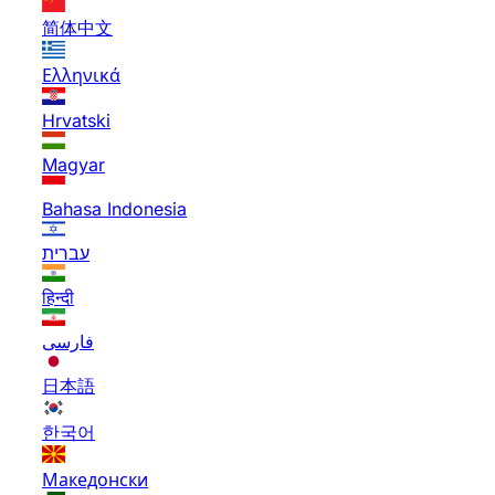
简体中文
Ελληνικά
Hrvatski
Magyar
Bahasa Indonesia
עברית
हिन्दी
فارسی
日本語
한국어
Македонски