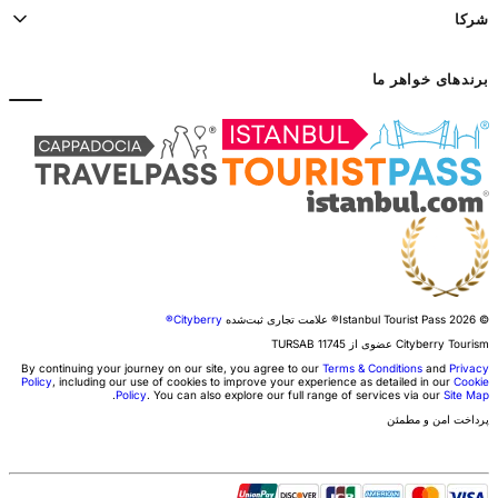
شرکا
برندهای خواهر ما
© 2026 Istanbul Tourist Pass®
علامت تجاری ثبت‌شده
Cityberry®
Cityberry Tourism عضوی از
11745
TURSAB
By continuing your journey on our site, you agree to our
Terms & Conditions
and
Privacy
Policy
, including our use of cookies to improve your experience as detailed in our
Cookie
.
Policy
. You can also explore our full range of services via our
Site Map
پرداخت امن و مطمئن