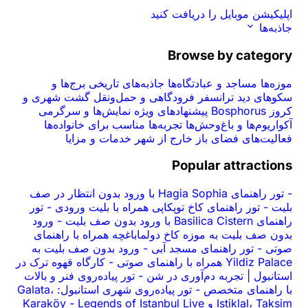
اپلیکیشن موبایل را دریافت کنید
جاذبه‌ها
Browse by category
موزه‌ها
مساجد و عبادتگاه‌ها
جاذبه‌های تاریخی
برج‌ها و
سکوهای دید
ترانسفر فرودگاهی و حمل‌ونقل
گشت شهری و
کروز Bosphorus
پیشنهادهای ویژه
نمایش‌ها و سرگرمی
آکواریوم‌ها و باغ‌وحش‌ها
تجربه‌ها
مناسب برای خانواده‌ها
فعالیت‌های فضای باز
خارج از شهر
خدمات و مزایا
Popular attractions
-
تور راهنمای Hagia Sophia با ورود بدون انتظار در صف
بلیت
-
تور راهنمای کاخ توپکاپی همراه با بلیت ورودی
-
تور
راهنمای Basilica Cistern با ورود بدون صف بلیت
-
ورود
بدون صف بلیت به موزه کاخ دولما‌باغچه همراه با راهنمای
صوتی
-
تور راهنمای مسجد آبی
-
ورود بدون صف بلیت به
Yildiz Palace همراه با راهنمای صوتی
-
کارگاه قهوه ترک در
استانبول | تجربه دم‌آوری در شن
-
تور پیاده‌روی فنر و بالات
با راهنمای متخصص
-
تور پیاده‌روی شهری استانبول: Galata،
Istiklal، Taksim و Karaköy
Legends of Istanbul Live
-