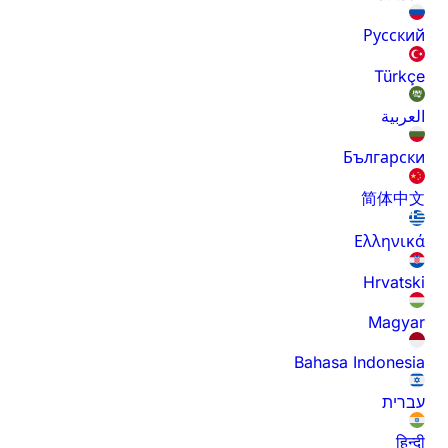
Русский
Türkçe
العربية
Български
简体中文
Ελληνικά
Hrvatski
Magyar
Bahasa Indonesia
עברית
हिन्दी