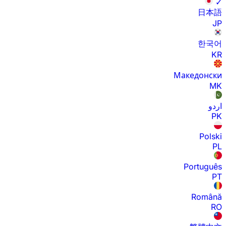
✓
日本語
JP
한국어
KR
Македонски
MK
اردو
PK
Polski
PL
Português
PT
Română
RO