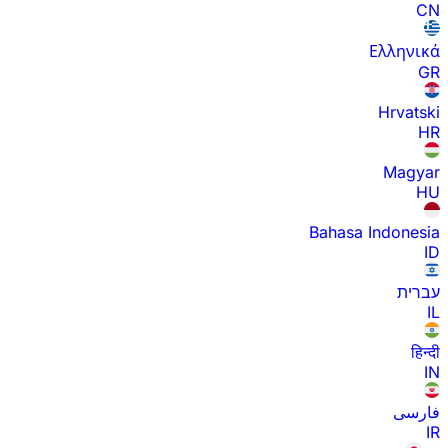
CN
Ελληνικά
GR
Hrvatski
HR
Magyar
HU
Bahasa Indonesia
ID
עברית
IL
हिन्दी
IN
فارسی
IR