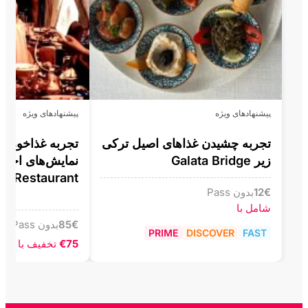
پیشنهادهای ویژه
پیشنهادهای ویژه
تجربه چشیدن غذاهای اصیل ترکی
تجربه غذاخوری پ
زیر Galata Bridge
نمایش‌های اخت
s Restaurant
€
12
بدون Pass
شامل با
€
85
بدون Pass
PRIME
DISCOVER
FAST
€75
تخفیف با Pass