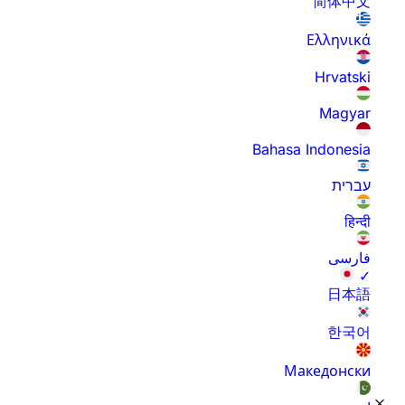
简体中文
Ελληνικά
Hrvatski
Magyar
Bahasa Indonesia
עברית
हिन्दी
فارسی
✓
日本語
한국어
Македонски