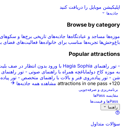
اپلیکیشن موبایل را دریافت کنید
جاذبه‌ها
Browse by category
موزه‌ها
مساجد و عبادتگاه‌ها
جاذبه‌های تاریخی
برج‌ها و سکوهای
باغ‌وحش‌ها
تجربه‌ها
مناسب برای خانواده‌ها
فعالیت‌های فضای ب
Popular attractions
-
تور راهنمای Hagia Sophia با ورود بدون انتظار در صف بلیت
به موزه کاخ دولما‌باغچه همراه با راهنمای صوتی
-
تور راهنمای
شن
-
تور پیاده‌روی فنر و بالات با راهنمای متخصص
-
تور پیاده‌روی شهری
120+ attractions in one pass
مشاهده همه جاذبه‌ها
برنامه‌ریزی و صرفه‌جویی
مقایسه Passها
Passها و قیمت‌ها
راهنما
سؤالات متداول