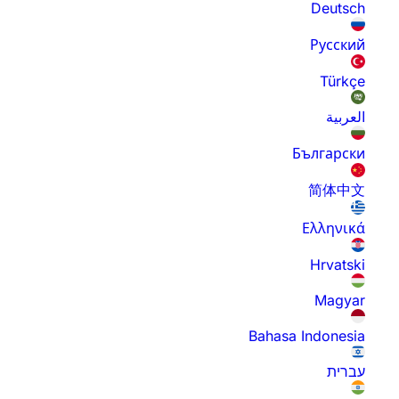
Deutsch
Русский
Türkçe
العربية
Български
简体中文
Ελληνικά
Hrvatski
Magyar
Bahasa Indonesia
עברית