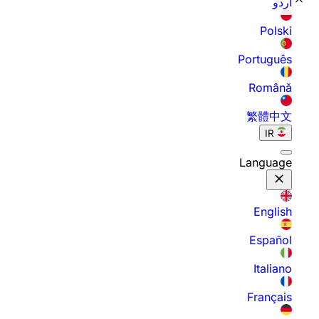
اردو
Polski
Português
Română
繁體中文
IR
Language
English
Español
Italiano
Français