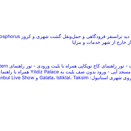
 دید
ترانسفر فرودگاهی و حمل‌ونقل
گشت شهری و کروز Bosphorus
از
خارج از شهر
خدمات و مزایا
-
تور راهنمای کاخ توپکاپی همراه با بلیت ورودی
-
تور راهنمای Basilica Cistern با ورود بدون صف بلیت
 مسجد آبی
-
ورود بدون صف بلیت به Yildiz Palace همراه با راهنمای صوتی
 استانبول: Galata، Istiklal، Taksim و Karaköy
anbul Live Show