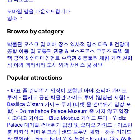
모바일 앱을 다운로드합니다
명소
Browse by category
박물관
모스크 및 예배 장소
역사적 명소
타워 & 전망대
공항 이동 및 교통편
관광 & 보스포루스 크루즈
특별 혜
택
공연 & 엔터테인먼트
수족관 & 동물원
체험
가족 친화
적
야외 액티비티
도시 외곽
서비스 및 혜택
Popular attractions
-
매표 줄 건너뛰기 입장이 포함된 아야 소피아 가이드
투어
-
톱카프 궁전 박물관 가이드 투어 (입장권 포함)
-
Basilica Cistern 가이드 투어 (티켓 줄 건너뛰기 입장 포
함)
-
Dolmabahce Palace Museum 줄 서지 않고 입장
+ 오디오 가이드
-
Blue Mosque 가이드 투어
-
Yildiz
Palace 대기줄 건너뛰기 입장 및 오디오 가이드
-
이스탄
불 터키식 커피 워크숍 | 샌드 브루잉 체험
-
전문 가이드
와 함께하는 Fener Balat 워킹 투어
-
Istanbul City Walk