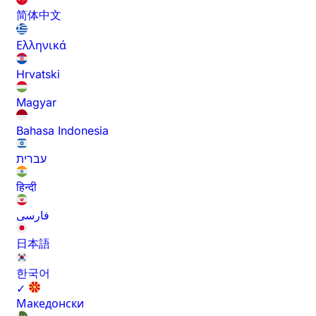
简体中文
Ελληνικά
Hrvatski
Magyar
Bahasa Indonesia
עברית
हिन्दी
فارسی
日本語
한국어
✓
Македонски