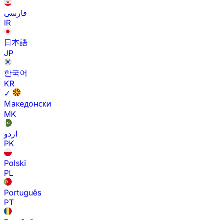
فارسی
IR
日本語
JP
한국어
KR
✓
Македонски
MK
اردو
PK
Polski
PL
Português
PT