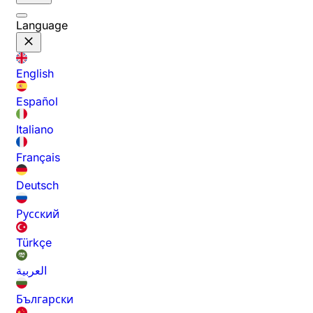
Language
English
Español
Italiano
Français
Deutsch
Русский
Türkçe
العربية
Български