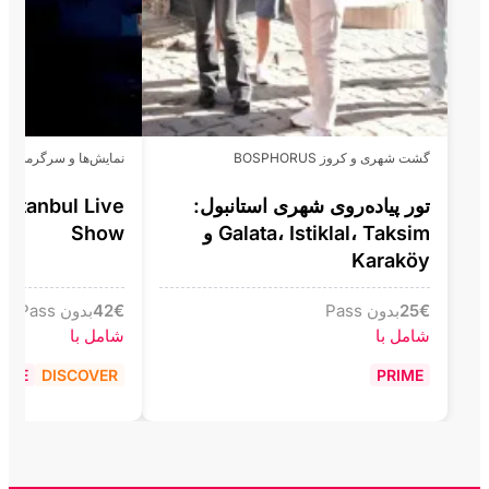
گشت شهری و کروز BOSPHORUS
نمایش‌ها و سرگرمی
تور پیاده‌روی شهری استانبول:
Istanbul Live
Galata، Istiklal، Taksim و
Show
Karaköy
€
25
بدون Pass
€
42
بدون Pass
شامل با
شامل با
RIME
DISCOVER
PRIME