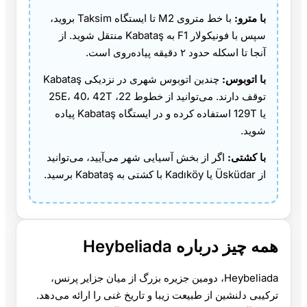
با مترو:
با خط متروی M2 تا ایستگاه Taksim بروید،
سپس با فونیکولار F1 به Kabataş منتقل شوید. از
آنجا تا اسکله حدود ۲ دقیقه پیاده‌روی است.
با اتوبوس:
چندین اتوبوس شهری در نزدیکی Kabataş
توقف دارند. می‌توانید از خطوط 22، 25E، 40، 42T
یا 129T استفاده کرده و در ایستگاه Kabataş پیاده
شوید.
با کشتی:
اگر از بخش آسیایی شهر می‌آیید، می‌توانید
از Üsküdar یا Kadıköy با کشتی به Kabataş برسید.
همه چیز درباره Heybeliada
Heybeliada، دومین جزیره بزرگ از میان جزایر پرنس،
ترکیبی دلنشین از طبیعت زیبا و تاریخ غنی را ارائه می‌دهد.