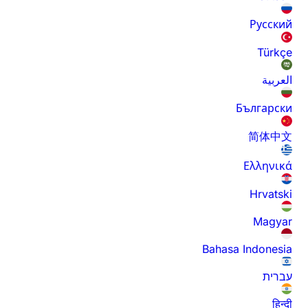
Русский
Türkçe
العربية
Български
简体中文
Ελληνικά
Hrvatski
Magyar
Bahasa Indonesia
עברית
हिन्दी