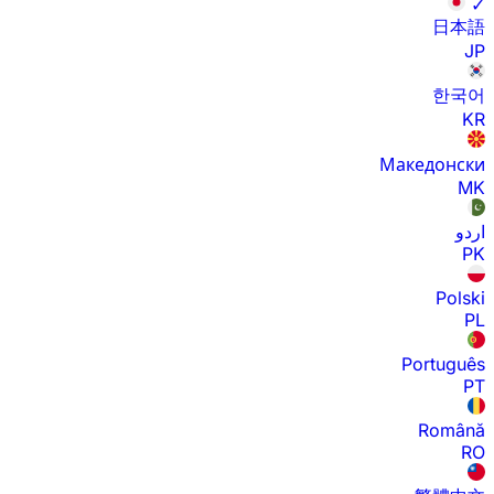
✓
日本語
JP
한국어
KR
Македонски
MK
اردو
PK
Polski
PL
Português
PT
Română
RO