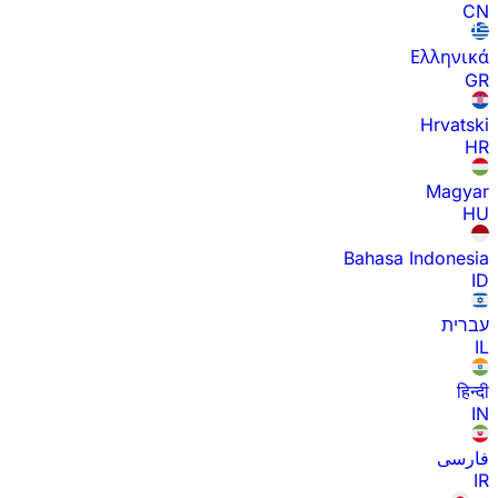
CN
Ελληνικά
GR
Hrvatski
HR
Magyar
HU
Bahasa Indonesia
ID
עברית
IL
हिन्दी
IN
فارسی
IR