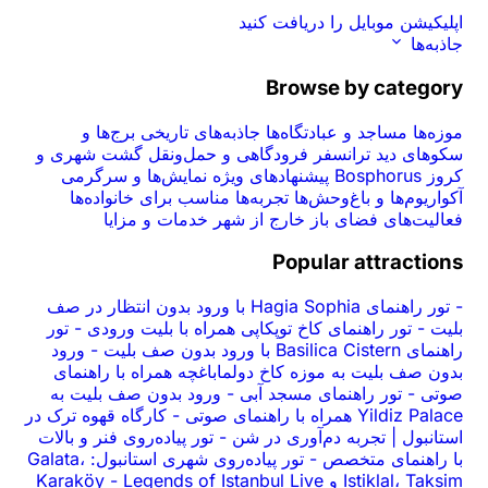
اپلیکیشن موبایل را دریافت کنید
جاذبه‌ها
Browse by category
موزه‌ها
مساجد و عبادتگاه‌ها
جاذبه‌های تاریخی
برج‌ها و
سکوهای دید
ترانسفر فرودگاهی و حمل‌ونقل
گشت شهری و
کروز Bosphorus
پیشنهادهای ویژه
نمایش‌ها و سرگرمی
آکواریوم‌ها و باغ‌وحش‌ها
تجربه‌ها
مناسب برای خانواده‌ها
فعالیت‌های فضای باز
خارج از شهر
خدمات و مزایا
Popular attractions
-
تور راهنمای Hagia Sophia با ورود بدون انتظار در صف
بلیت
-
تور راهنمای کاخ توپکاپی همراه با بلیت ورودی
-
تور
راهنمای Basilica Cistern با ورود بدون صف بلیت
-
ورود
بدون صف بلیت به موزه کاخ دولما‌باغچه همراه با راهنمای
صوتی
-
تور راهنمای مسجد آبی
-
ورود بدون صف بلیت به
Yildiz Palace همراه با راهنمای صوتی
-
کارگاه قهوه ترک در
استانبول | تجربه دم‌آوری در شن
-
تور پیاده‌روی فنر و بالات
با راهنمای متخصص
-
تور پیاده‌روی شهری استانبول: Galata،
Istiklal، Taksim و Karaköy
Legends of Istanbul Live
-