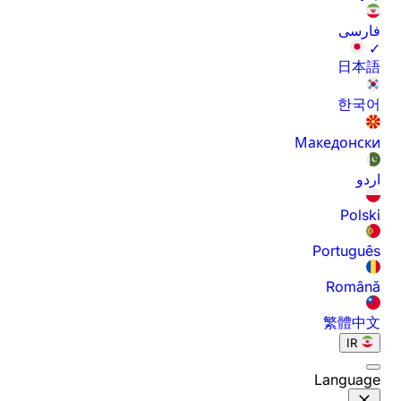
فارسی
✓
日本語
한국어
Македонски
اردو
Polski
Português
Română
繁體中文
IR
Language