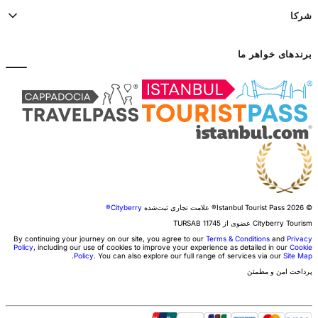
شرکا
برندهای خواهر ما
© 2026 Istanbul Tourist Pass®
علامت تجاری ثبت‌شده
Cityberry®
Cityberry Tourism عضوی از
11745
TURSAB
By continuing your journey on our site, you agree to our
Terms & Conditions
and
Privacy
Policy
, including our use of cookies to improve your experience as detailed in our
Cookie
.
Policy
. You can also explore our full range of services via our
Site Map
پرداخت امن و مطمئن