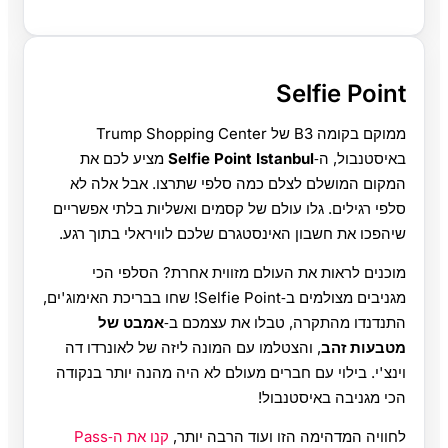
Selfie Point
ממוקם בקומה B3 של Trump Shopping Center
באיסטנבול, ה‑
Selfie Point Istanbul
מציע לכם את
המקום המושלם לצלם כמה סלפי שתרצו. אבל אלה לא
סלפי רגילים. גלו עולם של קסמים ואשליות בלתי אפשריים
שיהפכו את חשבון האינסטגרם שלכם לוויראלי בתוך רגע.
מוכנים לראות את העולם מזווית אחרת? הסלפי הכי
מגניבים מצולמים ב‑Selfie Point! שחו בבריכת האימוג'ים,
התנדנדו מהתקרה, טבלו את עצמכם ב‑
אמבט של
מטבעות זהב
, והצטלמו עם המונה ליזה של לאונרדו דה
וינצ'י. בילוי עם חברים מעולם לא היה מהנה יותר בנקודה
הכי מגניבה באיסטנבול!
לחוויה המדהימה הזו ועוד הרבה יותר,
קנו את ה‑Pass