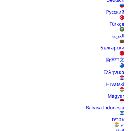
Русский
Türkçe
العربية
Български
简体中文
Ελληνικά
Hrvatski
Magyar
Bahasa Indonesia
עברית
✓
हिन्दी