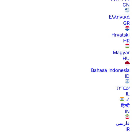
CN
Ελληνικά
GR
Hrvatski
HR
Magyar
HU
Bahasa Indonesia
ID
עברית
IL
✓
हिन्दी
IN
فارسی
IR