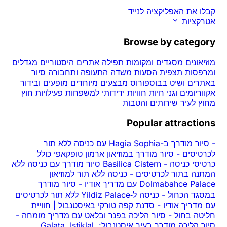
קבלו את האפליקציה לנייד
אטרקציות
Browse by category
מוזיאונים
מסגדים ומקומות תפילה
אתרים היסטוריים
מגדלים
ומרפסות תצפית
הסעות משדה התעופה ותחבורה
סיור
באתרים ושיט בבוספורוס
מבצעים מיוחדים
מופעים ובידור
אקווריומים וגני חיות
חוויות
ידידותי למשפחות
פעילויות חוץ
מחוץ לעיר
שירותים והטבות
Popular attractions
-
סיור מודרך ב-Hagia Sophia עם כניסה ללא תור
לכרטיסים
-
סיור מודרך במוזיאון ארמון טופקאפי כולל
כרטיסי כניסה
-
Basilica Cistern סיור מודרך עם כניסה ללא
המתנה בתור לכרטיסים
-
כניסה ללא תור למוזיאון
Dolmabahce Palace עם מדריך אודיו
-
סיור מודרך
במסגד הכחול
-
כניסה ל‑Yildiz Palace ללא תור לכרטיסים
עם מדריך אודיו
-
סדנת קפה טורקי באיסטנבול | חוויית
חליטה בחול
-
סיור הליכה בפנר ובלאט עם מדריך מומחה
-
סיור הליכה מודרך בעיר איסטנבול: Galata, Istiklal,