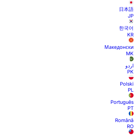
日本語
JP
한국어
KR
Македонски
MK
اردو
PK
Polski
PL
Português
PT
Română
RO