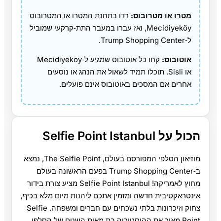
מטרו או מטרובוס:
רדו בתחנת המטרו או המטרובוס
Mecidiyeköy, ואז עברו במעבר התת‑קרקעי שמוביל
ל‑Trump Shopping Center.
אוטובוס:
קחו כל אוטובוס שמגיע ל‑Mecidiyekoy
או Sisli. תוכלו תמיד לשאול את הנהג או נוסעים
אחרים אם המסכים באוטובוס אינם פועלים.
הכול על Selfie Point Istanbul
מוזיאון הסלפי המפורסם בעולם, The Selfie Point, נמצא
ב‑Trump Shopping Center בפעם הראשונה בעולם
מחוץ לאמריקה! Selfie Point Istanbul מציע צורת בידור
אינטראקטיבית חדשה ומזמין אתכם ליהנות מיום מלא בכיף,
צחוק וזיכרונות בלתי נשכחים עם חברים ומשפחה. Selfie
Point מאיר את ההיסטוריה בת מאות השנים של הסלפי