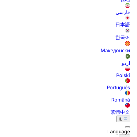
فارسی
日本語
한국어
Македонски
اردو
Polski
Português
Română
繁體中文
IL
Language