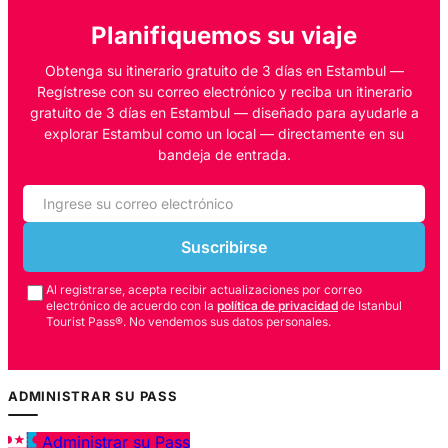
Planifiquemos su viaje
Obtenga su itinerario gratuito de 3 días en Estambul —
Regístrese con su correo electrónico y reciba un itinerario
gratuito de 3 días en Estambul — diseñado para ayudarle a
explorar Estambul como un local — directamente en su
bandeja de entrada.
Suscribirse
Al registrarse, acepta recibir actualizaciones por correo
electrónico de acuerdo con la
política de privacidad
de Istanbul
Tourist Pass®. No vendemos sus datos personales.
ADMINISTRAR SU PASS
Administrar su Pass