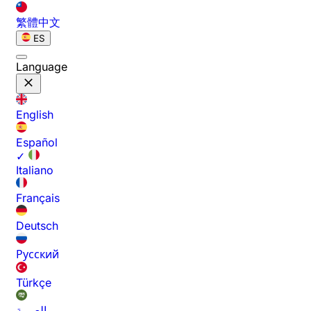
繁體中文
ES
Language
English
Español
✓
Italiano
Français
Deutsch
Русский
Türkçe
العربية