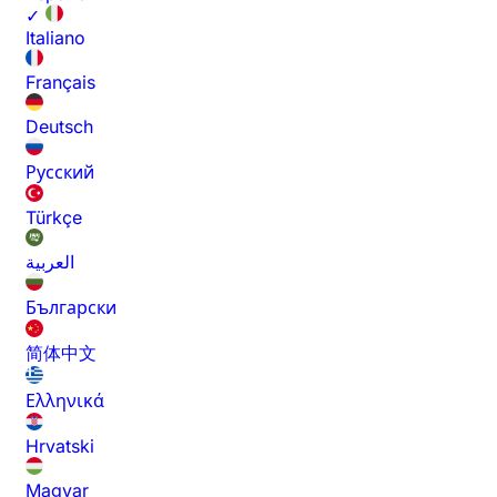
✓
Italiano
Français
Deutsch
Русский
Türkçe
العربية
Български
简体中文
Ελληνικά
Hrvatski
Magyar