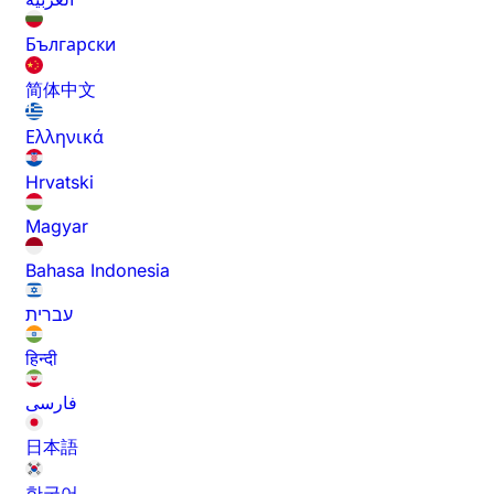
Български
简体中文
Ελληνικά
Hrvatski
Magyar
Bahasa Indonesia
עברית
हिन्दी
فارسی
日本語
한국어