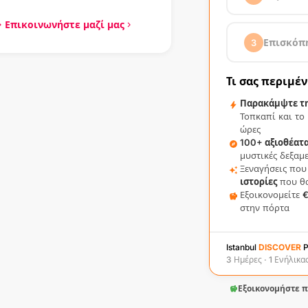
Επικοινωνήστε μαζί μας
Ενήλικας
Επισκόπ
3
€149.00 / άτομο
3 Ημέρες
(Ενήλι
Παιδί
(5-12)
Τι σας περιμέν
€139.00 / άτομο
Τέλος Άμεσης
Παρακάμψτε τ
Τοπκαπί και το
Σύνολο Παρα
ώρες
100+ αξιοθέατα
μυστικές δεξαμ
Ξεναγήσεις που
ιστορίες
που θα
Εξοικονομείτε
€
στην πόρτα
Istanbul
DISCOVER
P
3 Ημέρες · 1 Ενήλικα
Εξοικονομήστε π