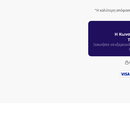
"Η καλύτερη απόφαση
Η Κωνσ
Τ
Ξεκινήστε να εξερευν