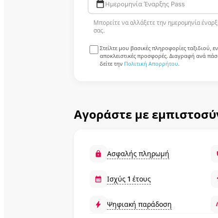
Ημερομηνία Έναρξης Pass
Μπορείτε να αλλάξετε την ημερομηνία έναρξ
σας.
Στείλτε μου βασικές πληροφορίες ταξιδιού, ε
αποκλειστικές προσφορές. Διαγραφή ανά πάσα
δείτε την
Πολιτική Απορρήτου
.
Αγοράστε με εμπιστοσύ
Ασφαλής πληρωμή
Ισχύς 1 έτους
Ψηφιακή παράδοση