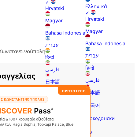
✓
Ελληνικά
Hrvatski
✓
Hrvatski
Magyar
Magyar
Bahasa Indonesia
Bahasa Indonesia
עברית
ν Κωνσταντινούπολη
עברית
हिन्दी
हिन्दी
فارسی
αγγελίας
فارسی
日本語
ΠΡΩΤΟΤΥΠΟ
日本語
한국어
ΤΗΣ ΚΩΝΣΤΑΝΤΙΝΟΎΠΟΛΗΣ
한국어
Македонски
ISCOVER
Pass
®
Македонски
εία & 100+ κορυφαία αξιοθέατα
اردو
 των Hagia Sophia, Topkapi Palace, Blue
اردو
Polski