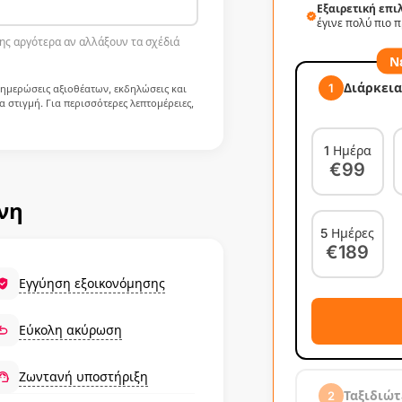
Εξαιρετική επι
έγινε πολύ πιο π
ης αργότερα αν αλλάξουν τα σχέδιά
Ν
Διάρκεια
1
νημερώσεις αξιοθέατων, εκδηλώσεις και
 στιγμή. Για περισσότερες λεπτομέρειες,
1 Ημέρα
€99
νη
5 Ημέρες
€189
Εγγύηση εξοικονόμησης
Εύκολη ακύρωση
Ζωντανή υποστήριξη
Ταξιδιώτ
2