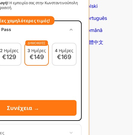
λογή!
Η εμπειρία σας στην Κωνσταντινούπολη
Polski
Português
ροσιτή.
Português
Română
έες χαμηλότερες τιμές!
 Pass
Română
繁體中文
繁體中文
ΔΗΜΟΦΙΛΈΣ
2 Ημέρες
3 Ημέρες
4 Ημέρες
€129
€149
€169
Συνέχεια →
ες