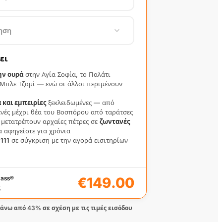
−
1
+
ηση
€149.00
κας)
x
1
−
0
+
ει
ⓘ
€10.00
 Πρόσβασης
ην ουρά
στην Αγία Σοφία, το Παλάτι
 Μπλε Τζαμί — ενώ οι άλλοι περιμένουν
€149.00
γγελίας
Συνέχεια →
 και εμπειρίες
ξεκλειδωμένες — από
ενές μέχρι θέα του Βοσπόρου από ταράτσες
 μετατρέπουν αρχαίες πέτρες σε
ζωντανές
 αφηγείστε για χρόνια
111
σε σύγκριση με την αγορά εισιτηρίων
ass
®
€149.00
ς
άνω από 43% σε σχέση με τις τιμές εισόδου