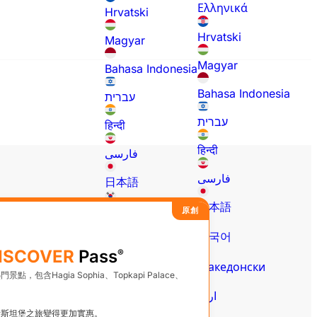
Ελληνικά
Hrvatski
Hrvatski
Magyar
Magyar
Bahasa Indonesia
Bahasa Indonesia
עברית
עברית
हिन्दी
हिन्दी
فارسی
فارسی
日本語
日本語
한국어
原創
한국어
Македонски
ISCOVER
Pass
®
Македонски
اردو
點，包含Hagia Sophia、Topkapi Palace、
اردو
Polski
伊斯坦堡之旅變得更加實惠。