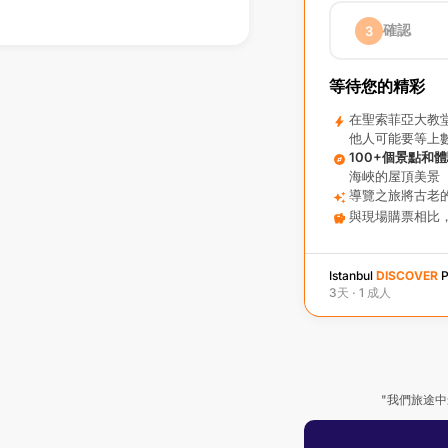
成人
確認
3
€149.00 /人
3天
（成人）
x
1
兒童
(5-12)
等待您的精彩
€139.00 /人
ⓘ
即時通行費
在聖索菲亞大教
他人可能要等上
訂單合計
100+個景點和
海峽的屋頂美景
導覽之旅將古老
與現場購票相比
Istanbul
DISCOVER
P
3天 · 1 成人
"我們旅途中