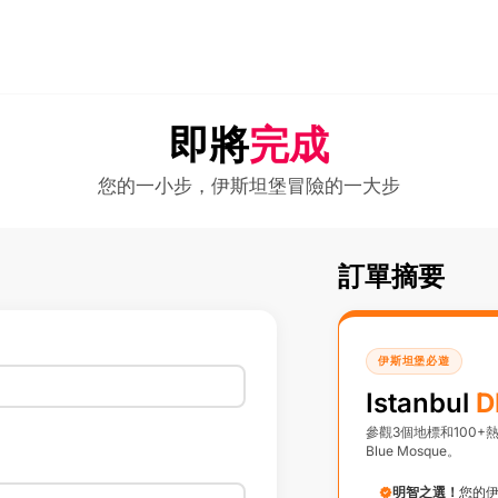
即將
完成
您的一小步，伊斯坦堡冒險的一大步
訂單摘要
伊斯坦堡必遊
Istanbul
D
參觀3個地標和100+熱門景
Blue Mosque。
明智之選！
您的