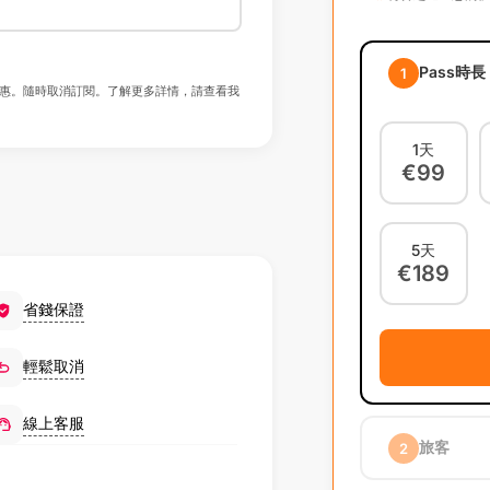
Pass時長
1
惠。隨時取消訂閱。了解更多詳情，請查看我
1天
€99
5天
€189
省錢保證
輕鬆取消
線上客服
旅客
2