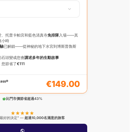
−
1
+
€149.00
−
0
+
€10.00
堂、托普卡帕宮和藍色清真寺
免排隊
入場——其
數小時
€149.00
體驗
已解鎖——從神秘的地下水宮到博斯普魯斯
繼續 →
的石頭變成您會
講述多年的生動故事
，您節省了
€111
ass
®
€149.00
比門市價節省超過43%
最好的決定" —
超過10,000名滿意的旅客