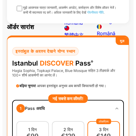
मुझे आवश्यक यात्रा जानकारी, आकर्षण अपडेट, कार्यक्रम और विशेष ऑफ़र भेजें।
Polski
Português
कभी भी सदस्यता रद्द करें। अधिक जानकारी के लिए देखें
गोपनीयता नीति
.
Português
Română
ऑर्डर सारांश
Română
繁體中文
मूल
繁體中文
इस्तांबुल के अवश्य देखने योग्य स्थान
Istanbul
DISCOVER
Pass
®
Hagia Sophia, Topkapi Palace, Blue Mosque सहित 3 लैंडमार्क और
100+ शीर्ष आकर्षणों का आनंद लें।
बढ़िया चुनाव!
आपका इस्तांबुल अनुभव अब काफी किफायती हो गया।
नई सबसे कम कीमतें!
Pass अवधि
1
लोकप्रिय
1 दिन
2 दिन
3 दिन
€99
€129
€149