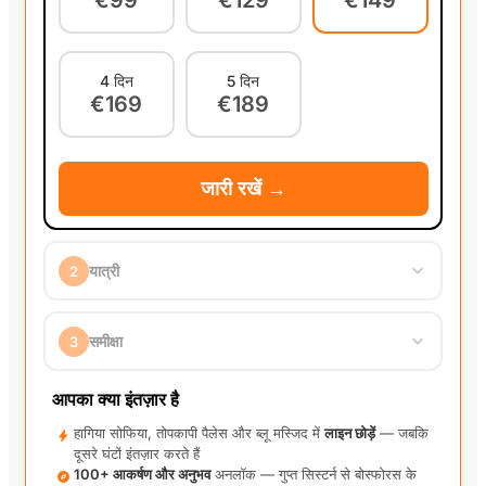
4 दिन
5 दिन
€169
€189
जारी रखें →
यात्री
2
वयस्क
−
1
+
समीक्षा
3
€149.00 / व्यक्ति
3 दिन
(वयस्क)
x
1
€149.00
बच्चा
(5-12)
आपका क्या इंतज़ार है
−
0
+
€139.00 / व्यक्ति
ⓘ
€10.00
तत्काल प्रवेश शुल्क
हागिया सोफिया, तोपकापी पैलेस और ब्लू मस्जिद में
लाइन छोड़ें
— जबकि
दूसरे घंटों इंतज़ार करते हैं
कुल ऑर्डर
€149.00
100+ आकर्षण और अनुभव
अनलॉक — गुप्त सिस्टर्न से बोस्फोरस के
जारी रखें →