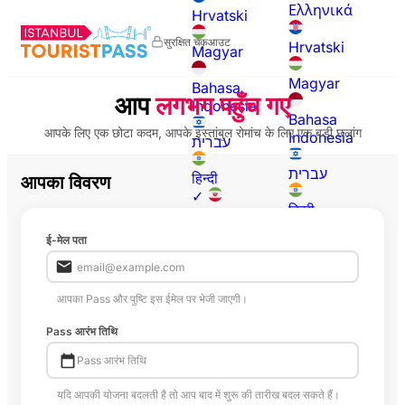
Ελληνικά
Hrvatski
सुरक्षित चेकआउट
Hrvatski
Magyar
Magyar
Bahasa
आप
लगभग पहुँच गए
Indonesia
Bahasa
आपके लिए एक छोटा कदम, आपके इस्तांबुल रोमांच के लिए एक बड़ी छलांग
Indonesia
עברית
עברית
हिन्दी
आपका विवरण
✓
हिन्दी
فارسی
✓
ई-मेल पता
فارسی
日本語
日本語
한국어
आपका Pass और पुष्टि इस ईमेल पर भेजी जाएगी।
한국어
Македонски
Pass आरंभ तिथि
Македонски
Pass आरंभ तिथि
اردو
اردو
यदि आपकी योजना बदलती है तो आप बाद में शुरू की तारीख बदल सकते हैं।
Polski