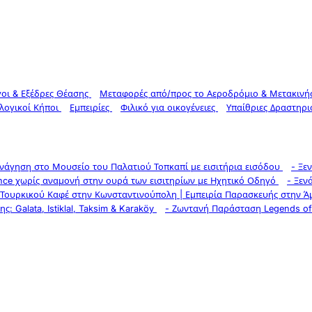
οι & Εξέδρες Θέασης
Μεταφορές από/προς το Αεροδρόμιο & Μετακινή
λογικοί Κήποι
Εμπειρίες
Φιλικό για οικογένειες
Υπαίθριες Δραστηρι
νάγηση στο Μουσείο του Παλατιού Τοπκαπί με εισιτήρια εισόδου
-
Ξε
ce χωρίς αναμονή στην ουρά των εισιτηρίων με Ηχητικό Οδηγό
-
Ξεν
 Τουρκικού Καφέ στην Κωνσταντινούπολη | Εμπειρία Παρασκευής στην 
 Galata, Istiklal, Taksim & Karaköy
-
Ζωντανή Παράσταση Legends of 