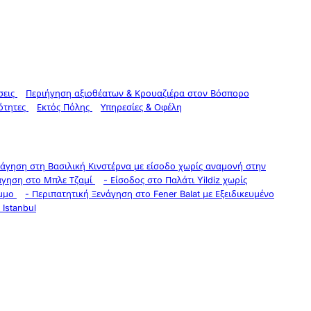
σεις
Περιήγηση αξιοθέατων & Κρουαζιέρα στον Βόσπορο
ότητες
Εκτός Πόλης
Υπηρεσίες & Οφέλη
νάγηση στη Βασιλική Κινστέρνα με είσοδο χωρίς αναμονή στην
άγηση στο Μπλε Τζαμί
-
Είσοδος στο Παλάτι Yildiz χωρίς
Άμμο
-
Περιπατητική Ξενάγηση στο Fener Balat με Εξειδικευμένο
Istanbul