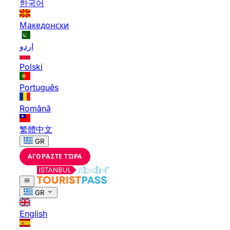
한국어
Македонски
اردو
Polski
Português
Română
繁體中文
GR
ΑΓΟΡΆΣΤΕ ΤΏΡΑ
GR
English