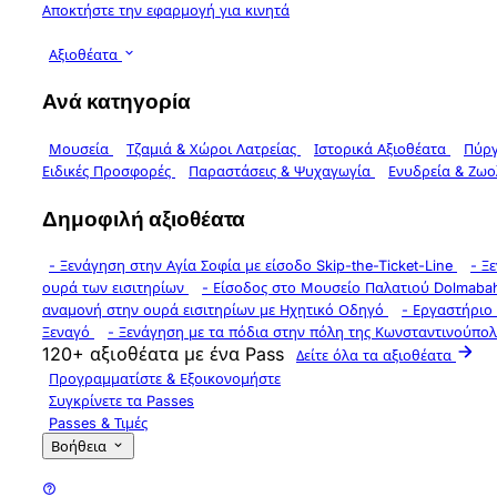
Αποκτήστε την εφαρμογή για κινητά
Αξιοθέατα
Ανά κατηγορία
Μουσεία
Τζαμιά & Χώροι Λατρείας
Ιστορικά Αξιοθέατα
Πύργ
Ειδικές Προσφορές
Παραστάσεις & Ψυχαγωγία
Ενυδρεία & Ζωο
Δημοφιλή αξιοθέατα
-
Ξενάγηση στην Αγία Σοφία με είσοδο Skip-the-Ticket-Line
-
Ξε
ουρά των εισιτηρίων
-
Είσοδος στο Μουσείο Παλατιού Dolmabah
αναμονή στην ουρά εισιτηρίων με Ηχητικό Οδηγό
-
Εργαστήριο
Ξεναγό
-
Ξενάγηση με τα πόδια στην πόλη της Κωνσταντινούπολης:
120+ αξιοθέατα με ένα Pass
Δείτε όλα τα αξιοθέατα
Προγραμματίστε & Εξοικονομήστε
Συγκρίνετε τα Passes
Passes & Τιμές
Βοήθεια