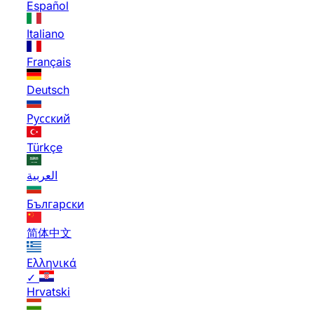
Español
Italiano
Français
Deutsch
Русский
Türkçe
العربية
Български
简体中文
Ελληνικά
✓
Hrvatski