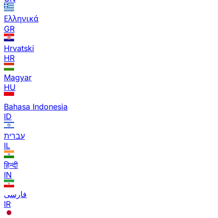
Ελληνικά
GR
Hrvatski
HR
Magyar
HU
Bahasa Indonesia
ID
עברית
IL
हिन्दी
IN
فارسی
IR