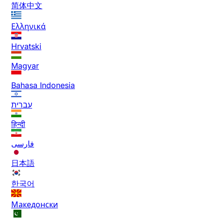
简体中文
Ελληνικά
Hrvatski
Magyar
Bahasa Indonesia
עברית
हिन्दी
فارسی
日本語
한국어
Македонски