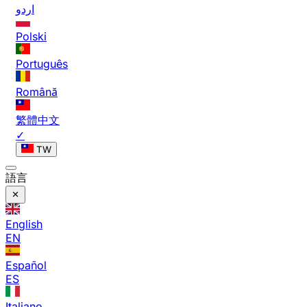
اردو
Polski
Português
Română
繁體中文
✓
TW
語言
English
EN
Español
ES
Italiano