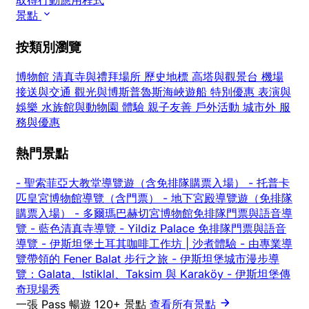
取得行動應用程式
景點
按類別瀏覽
博物館
清真寺與禮拜場所
歷史地標
高塔與觀景台
機場
接送與交通
觀光與博斯普魯斯海峽遊船
特別優惠
表演與
娛樂
水族館與動物園
體驗
親子友善
戶外活動
城市外
服
務與優惠
熱門景點
-
聖索菲亞大教堂導覽遊（含免排隊購票入場）
-
托普卡
匹皇宮博物館導覽（含門票）
-
地下宮殿導覽遊（免排隊
購票入場）
-
多爾瑪巴赫切宮博物館免排隊門票與語音導
覽
-
藍色清真寺導覽
-
Yildiz Palace 免排隊門票與語音
導覽
-
伊斯坦堡土耳其咖啡工作坊 | 沙煮體驗
-
由專業導
覽帶領的 Fener Balat 步行之旅
-
伊斯坦堡城市漫步導
覽：Galata、Istiklal、Taksim 與 Karaköy
-
伊斯坦堡傳
奇現場秀
一張 Pass 暢遊 120+ 景點
查看所有景點