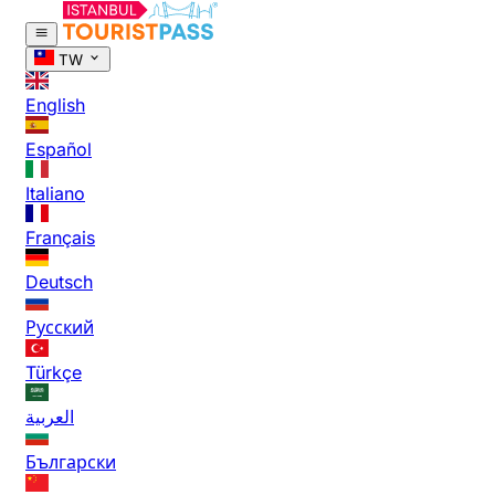
TW
English
Español
Italiano
Français
Deutsch
Русский
Türkçe
العربية
Български