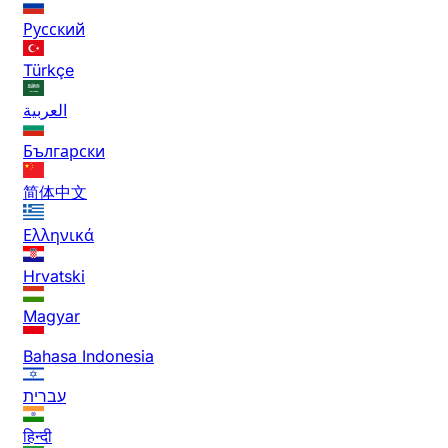
Русский
Türkçe
العربية
Български
简体中文
Ελληνικά
Hrvatski
Magyar
Bahasa Indonesia
עברית
हिन्दी