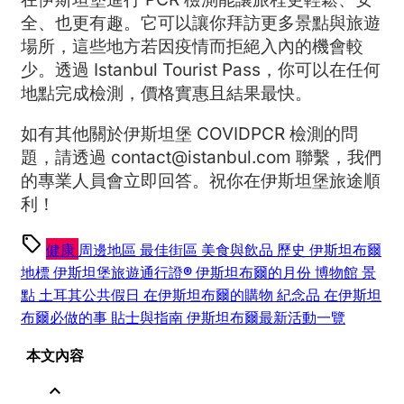
全、也更有趣。它可以讓你拜訪更多景點與旅遊
場所，這些地方若因疫情而拒絕入內的機會較
少。透過 Istanbul Tourist Pass，你可以在任何
地點完成檢測，價格實惠且結果最快。
如有其他關於伊斯坦堡 COVIDPCR 檢測的問
題，請透過 contact@istanbul.com 聯繫，我們
的專業人員會立即回答。祝你在伊斯坦堡旅途順
利！
sell
健康
周邊地區
最佳街區
美食與飲品
歷史
伊斯坦布爾
地標
伊斯坦堡旅遊通行證®
伊斯坦布爾的月份
博物館
景
點
土耳其公共假日
在伊斯坦布爾的購物
紀念品
在伊斯坦
布爾必做的事
貼士與指南
伊斯坦布爾最新活動一覽
本文內容
expand_less