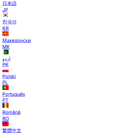
日本語
JP
한국어
KR
Македонски
MK
اردو
PK
Polski
PL
Português
PT
Română
RO
繁體中文