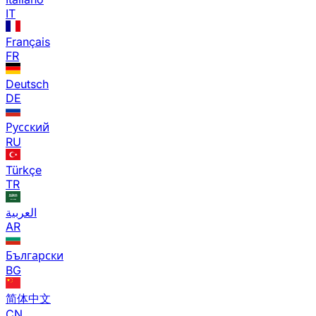
IT
Français
FR
Deutsch
DE
Русский
RU
Türkçe
TR
العربية
AR
Български
BG
简体中文
CN