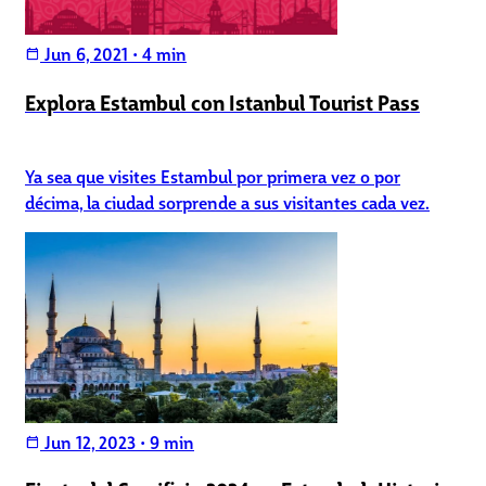
Jun 6, 2021
•
4 min
calendar_today
Explora Estambul con Istanbul Tourist Pass
Ya sea que visites Estambul por primera vez o por
décima, la ciudad sorprende a sus visitantes cada vez.
Jun 12, 2023
•
9 min
calendar_today