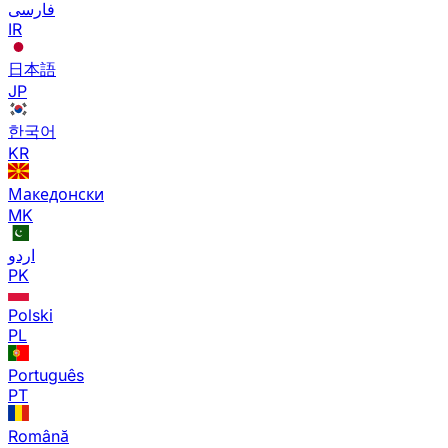
فارسی
IR
日本語
JP
한국어
KR
Македонски
MK
اردو
PK
Polski
PL
Português
PT
Română