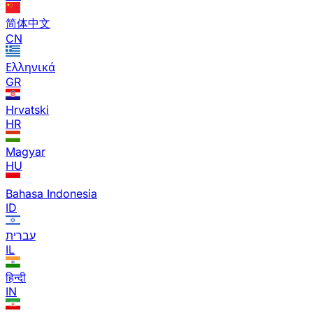
简体中文
CN
Ελληνικά
GR
Hrvatski
HR
Magyar
HU
Bahasa Indonesia
ID
עברית
IL
हिन्दी
IN