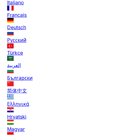
Italiano
Français
Deutsch
Русский
Türkçe
العربية
Български
简体中文
Ελληνικά
Hrvatski
Magyar