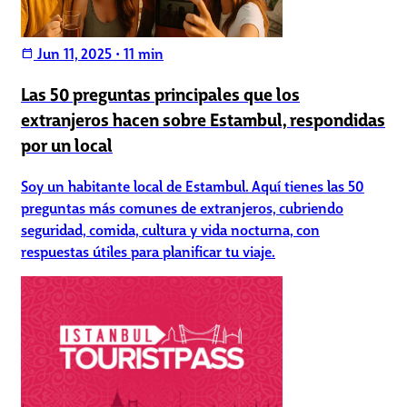
Jun 11, 2025
•
11 min
calendar_today
Las 50 preguntas principales que los
extranjeros hacen sobre Estambul, respondidas
por un local
Soy un habitante local de Estambul. Aquí tienes las 50
preguntas más comunes de extranjeros, cubriendo
seguridad, comida, cultura y vida nocturna, con
respuestas útiles para planificar tu viaje.