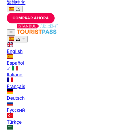
繁體中文
ES
COMPRAR AHORA
ES
English
Español
✓
Italiano
Français
Deutsch
Русский
Türkçe