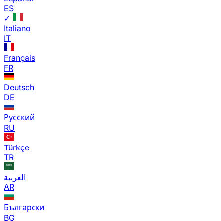
ES
✓
Italiano
IT
Français
FR
Deutsch
DE
Русский
RU
Türkçe
TR
العربية
AR
Български
BG