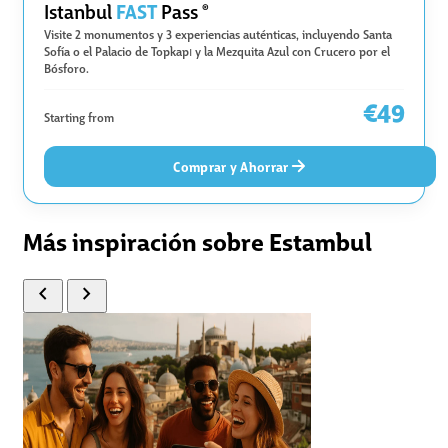
FAST
Istanbul
Pass
®
Visite 2 monumentos y 3 experiencias auténticas, incluyendo Santa
Sofía o el Palacio de Topkapı y la Mezquita Azul con Crucero por el
Bósforo.
€49
Starting from
Comprar y Ahorrar
Más inspiración sobre Estambul
chevron_left
chevron_right