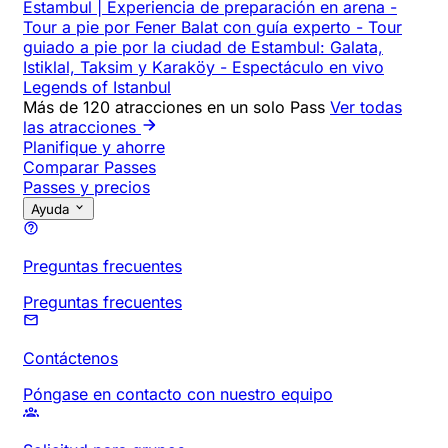
Estambul | Experiencia de preparación en arena
-
Tour a pie por Fener Balat con guía experto
-
Tour
guiado a pie por la ciudad de Estambul: Galata,
Istiklal, Taksim y Karaköy
-
Espectáculo en vivo
Legends of Istanbul
Más de 120 atracciones en un solo Pass
Ver todas
las atracciones
Planifique y ahorre
Comparar Passes
Passes y precios
Ayuda
Preguntas frecuentes
Preguntas frecuentes
Contáctenos
Póngase en contacto con nuestro equipo