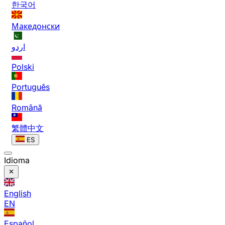
한국어
Македонски
اردو
Polski
Português
Română
繁體中文
ES
Idioma
English
EN
Español