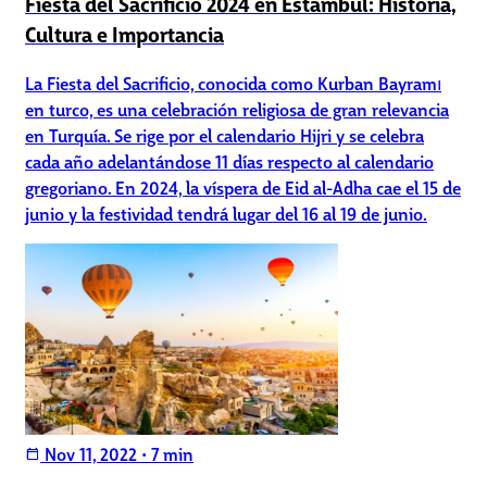
Fiesta del Sacrificio 2024 en Estambul: Historia,
Cultura e Importancia
La Fiesta del Sacrificio, conocida como Kurban Bayramı
en turco, es una celebración religiosa de gran relevancia
en Turquía. Se rige por el calendario Hijri y se celebra
cada año adelantándose 11 días respecto al calendario
gregoriano. En 2024, la víspera de Eid al-Adha cae el 15 de
junio y la festividad tendrá lugar del 16 al 19 de junio.
Nov 11, 2022
•
7 min
calendar_today