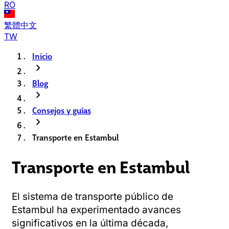
RO
繁體中文
TW
Inicio
chevron_right
Blog
chevron_right
Consejos y guías
chevron_right
Transporte en Estambul
Transporte en Estambul
El sistema de transporte público de
Estambul ha experimentado avances
significativos en la última década,