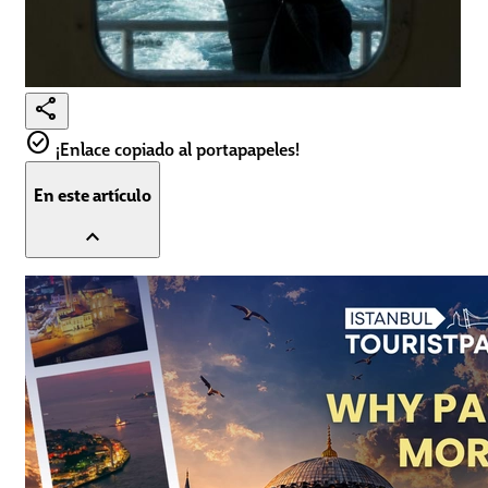
share
check_circle
¡Enlace copiado al portapapeles!
En este artículo
expand_less