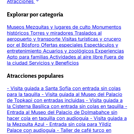
Atracciones
Explorar por categoría
Museos
Mezquitas y lugares de culto
Monumentos
históricos
Torres y miradores
Traslados al
aeropuerto y transporte
Visitas turísticas y crucero
por el Bósforo
Ofertas especiales
Espectáculos y
entretenimiento
Acuarios y zoológicos
Experiencias
Apto para familias
Actividades al aire libre
Fuera de
la ciudad
Servicios y Beneficios
Atracciones populares
-
Visita guiada a Santa Sofía con entrada sin colas
para la taquilla
-
Visita guiada al Museo del Palacio
de Topkapi con entradas incluidas
-
Visita guiada a
la Cisterna Basílica con entrada sin colas en taquilla
-
Entrada al Museo del Palacio de Dolmabahce sin
hacer cola en taquilla con audioguía
-
Visita guiada a
la Mezquita Azul
-
Entrada sin cola para Yildiz
Palace con audioguía
-
Taller de café turco en