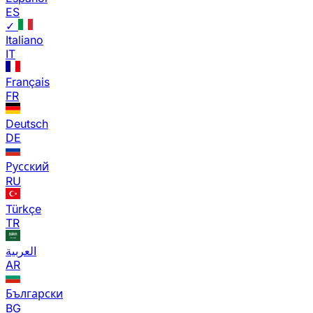
ES
✓
Italiano
IT
Français
FR
Deutsch
DE
Русский
RU
Türkçe
TR
العربية
AR
Български
BG