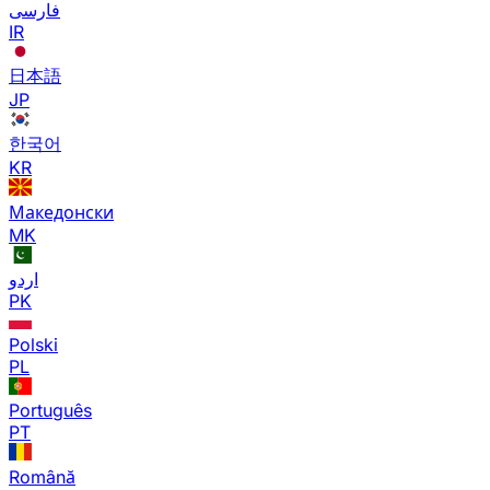
فارسی
IR
日本語
JP
한국어
KR
Македонски
MK
اردو
PK
Polski
PL
Português
PT
Română