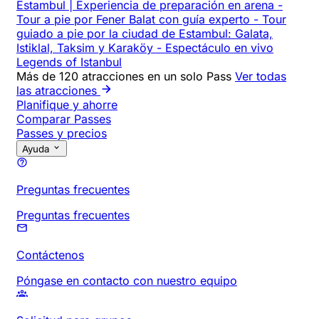
Estambul | Experiencia de preparación en arena
-
Tour a pie por Fener Balat con guía experto
-
Tour
guiado a pie por la ciudad de Estambul: Galata,
Istiklal, Taksim y Karaköy
-
Espectáculo en vivo
Legends of Istanbul
Más de 120 atracciones en un solo Pass
Ver todas
las atracciones
Planifique y ahorre
Comparar Passes
Passes y precios
Ayuda
Preguntas frecuentes
Preguntas frecuentes
Contáctenos
Póngase en contacto con nuestro equipo