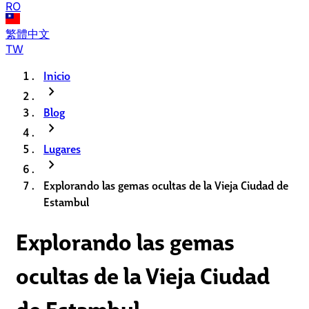
RO
繁體中文
TW
Inicio
chevron_right
Blog
chevron_right
Lugares
chevron_right
Explorando las gemas ocultas de la Vieja Ciudad de
Estambul
Explorando las gemas
ocultas de la Vieja Ciudad
de Estambul