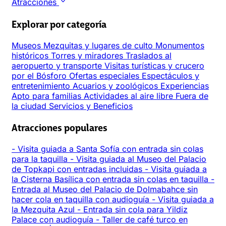
Atracciones
Explorar por categoría
Museos
Mezquitas y lugares de culto
Monumentos
históricos
Torres y miradores
Traslados al
aeropuerto y transporte
Visitas turísticas y crucero
por el Bósforo
Ofertas especiales
Espectáculos y
entretenimiento
Acuarios y zoológicos
Experiencias
Apto para familias
Actividades al aire libre
Fuera de
la ciudad
Servicios y Beneficios
Atracciones populares
-
Visita guiada a Santa Sofía con entrada sin colas
para la taquilla
-
Visita guiada al Museo del Palacio
de Topkapi con entradas incluidas
-
Visita guiada a
la Cisterna Basílica con entrada sin colas en taquilla
-
Entrada al Museo del Palacio de Dolmabahce sin
hacer cola en taquilla con audioguía
-
Visita guiada a
la Mezquita Azul
-
Entrada sin cola para Yildiz
Palace con audioguía
-
Taller de café turco en