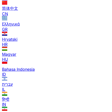
简体中文
CN
Ελληνικά
GR
Hrvatski
HR
Magyar
HU
Bahasa Indonesia
ID
עברית
IL
हिन्दी
IN