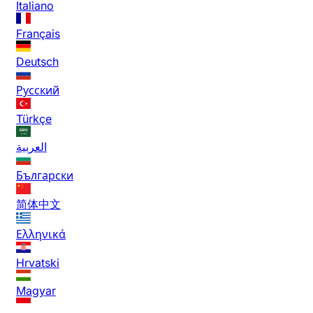
Italiano
Français
Deutsch
Русский
Türkçe
العربية
Български
简体中文
Ελληνικά
Hrvatski
Magyar