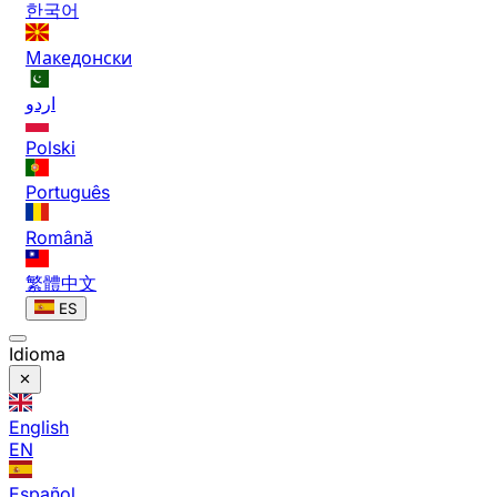
한국어
Македонски
اردو
Polski
Português
Română
繁體中文
ES
Idioma
English
EN
Español