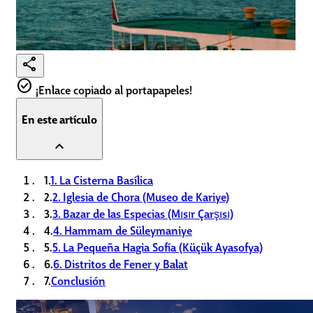
share
check_circle
¡Enlace copiado al portapapeles!
En este artículo
expand_less
1.
1. La Cisterna Basílica
2.
2. Iglesia de Chora (Museo de Kariye)
3.
3. Bazar de las Especias (Mısır Çarşısı)
4.
4. Hammam de Süleymaniye
5.
5. La Pequeña Hagia Sofía (Küçük Ayasofya)
6.
6. Distritos de Fener y Balat
7.
Conclusión