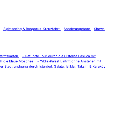
t
Sightseeing & Bosporus-Kreuzfahrt
Sonderangebote
Shows
trittskarten
-
Geführte Tour durch die Cisterna Basilica mit
ch die Blaue Moschee
-
Yildiz-Palast Eintritt ohne Anstehen mit
er Stadtrundgang durch Istanbul: Galata, Istiklal, Taksim & Karaköy