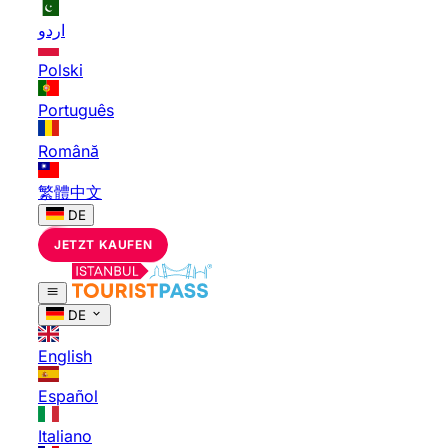
اردو
Polski
Português
Română
繁體中文
DE
JETZT KAUFEN
DE
English
Español
Italiano