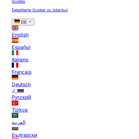
Guides
Detaillierte Guides zu Istanbul
DE
English
Español
Italiano
Français
Deutsch
✓
Русский
Türkçe
العربية
Български