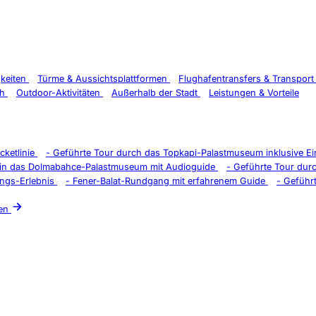
gkeiten
Türme & Aussichtsplattformen
Flughafentransfers & Transpor
ch
Outdoor-Aktivitäten
Außerhalb der Stadt
Leistungen & Vorteile
cketlinie
-
Geführte Tour durch das Topkapi-Palastmuseum inklusive Ein
n in das Dolmabahce-Palastmuseum mit Audioguide
-
Geführte Tour dur
ungs-Erlebnis
-
Fener-Balat-Rundgang mit erfahrenem Guide
-
Geführt
en