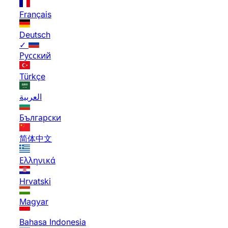
Français
Deutsch
✓
Русский
Türkçe
العربية
Български
简体中文
Ελληνικά
Hrvatski
Magyar
Bahasa Indonesia