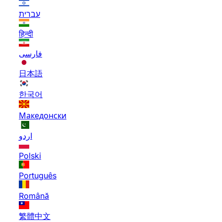
עברית
हिन्दी
فارسی
日本語
한국어
Македонски
اردو
Polski
Português
Română
繁體中文