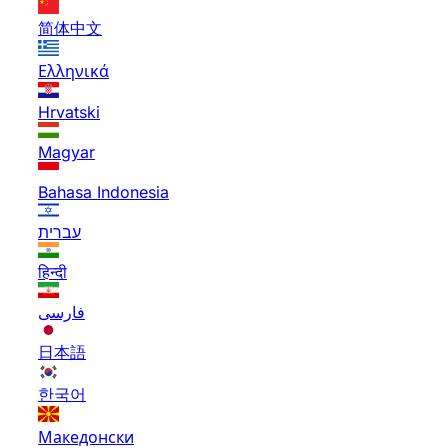
简体中文
Ελληνικά
Hrvatski
Magyar
Bahasa Indonesia
עברית
हिन्दी
فارسی
日本語
한국어
Македонски