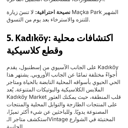
نصيحة احترافية:
لا تنسَ زيارة Maçka Park الشهير
للتنزه والاسترخاء بعد يوم من التسوق.
5. Kadıköy: اكتشافات محلية
وقطع كلاسيكية
على الجانب الآسيوي من إسطنبول، يقدم Kadıköy
أجواءً مختلفة تمامًا عن الجانب الأوروبي. يشتهر هذا
الحي الحيوي بأسواقه المحلية النابضة بالحياة ومتاجر
الملابس الكلاسيكية والبوتيكات المتنوعة. يُعد
Kadıköy Market قلب المنطقة، حيث يمكنك العثور
على المنتجات الطازجة والتوابل المحلية والمنتجات
المصنوعة يدويًا. وللباحثين عن شيء أكثر تميزًا،
استكشف متاجر الـVintage المختبئة في الشوارع
الجانبية.