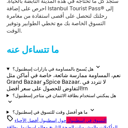
ستجد كل ما تحتاجه في هذه المدينة النابضة بالحياة.
احرص على إضافة Istanbul Tourist Pass® إلى
رحلتك لتحصل على أقصى استفادة من مغامرة
التسوق الخاصة بك مع تخطي الطوابير وتوفير
الوقت.
ما تتساءل عنه
expand_more
هل يُسمح بالمساومة في بازارات إسطنبول؟
نعم، المساومة ممارسة شائعة، خاصة في أماكن مثل
Grand Bazaar وSpice Bazaar. لا تتردد في
التفاوض للحصول على سعر أفضل!rn
هل يمكنني استخدام بطاقة الائتمان في متاجر إسطنبول؟
expand_more
expand_more
ما هو أفضل وقت للتسوق في إسطنبول؟
sell
التسوق في إسطنبول
حول إسطنبول
أفضل الأحياء
المأكولات والمشروبات
الصحة
التاريخ
معالم إسطنبول
بطاقة