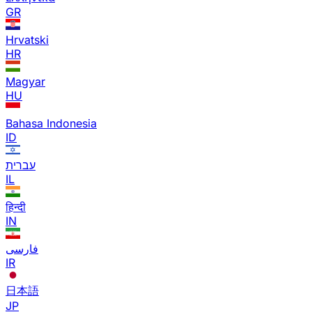
GR
Hrvatski
HR
Magyar
HU
Bahasa Indonesia
ID
עברית
IL
हिन्दी
IN
فارسی
IR
日本語
JP