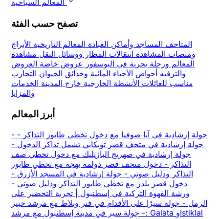
المعالم السياحية
تصفح حسب الفئة
المتاحف
المساجد وأماكن العبادة
المعالم التاريخية
الأبراج
ومنصات المشاهدة
انتقالات المطار ووسائل النقل
مشاهدة
المعالم ورحلة بحرية في البوسفور
عروض خاصة
العروض
والترفيه
أحواض الأحياء المائية وحدائق الحيوان
التجارب
مناسب للعائلات
الأنشطة الخارجية
خارج المدينة
الخدمات
والمزايا
أبرز المعالم
جولة إرشادية في آيا صوفيا مع دخول تخطي طابور التذاكر
-
-
جولة إرشادية في متحف قصر توبكابي تشمل تذاكر الدخول
-
جولة إرشادية في صهريج البازيليك مع دخول تخطي صف
التذاكر
-
دخول متحف قصر دولمة بهجة مع تخطي طابور
التذاكر ودليل صوتي
-
جولة إرشادية في المسجد الأزرق
-
دخول قصر يلدز مع تخطي طابور التذاكر ودليل صوتي
-
ورشة القهوة التركية في إسطنبول | تجربة التحضير على
الرمل
-
جولة سيرًا على الأقدام في فنر وبلاط مع مرشد خبير
-
جولة سير في مدينة إسطنبول مع مرشد: Galata وIstiklal