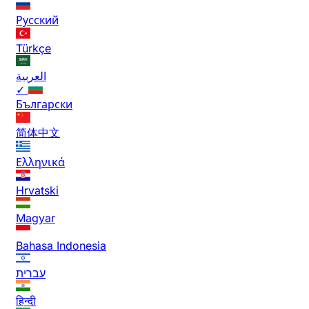
Русский
Türkçe
العربية
✓
Български
简体中文
Ελληνικά
Hrvatski
Magyar
Bahasa Indonesia
עברית
हिन्दी