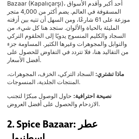
Bazaar (Kapalıçarşı)، أحد أكبر وأقدم الأسواق
المسقوفة في العالم. يضم أكثر من 4,000 متجر
موزعة على 61 شارعًا، ومن السهل أن تتيه بين أزقته
المليئة بالحياة والألوان. ستجد هنا كل شيء، من
السجاد والكليم المنسوج يدويًا إلى الحلقوم التركي
والتوابل والمجوهرات وغيرها الكثير. المساومة جزء
من التقاليد هنا، فلا تتردد في التفاوض للحصول على
أفضل الأسعار.
ماذا تشتري:
السجاد التركي، الخزف، المجوهرات،
المنتجات الجلدية، المنسوجات.
نصيحة احترافية:
حاول الوصول مبكرًا لتجنب
الازدحام والحصول على أفضل العروض.
2. Spice Bazaar: عطر
إسطنبول