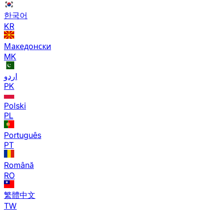
한국어
KR
Македонски
MK
اردو
PK
Polski
PL
Português
PT
Română
RO
繁體中文
TW