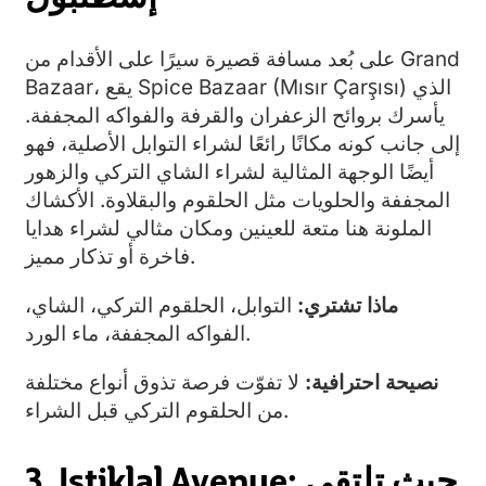
على بُعد مسافة قصيرة سيرًا على الأقدام من Grand
Bazaar، يقع Spice Bazaar (Mısır Çarşısı) الذي
يأسرك بروائح الزعفران والقرفة والفواكه المجففة.
إلى جانب كونه مكانًا رائعًا لشراء التوابل الأصلية، فهو
أيضًا الوجهة المثالية لشراء الشاي التركي والزهور
المجففة والحلويات مثل الحلقوم والبقلاوة. الأكشاك
الملونة هنا متعة للعينين ومكان مثالي لشراء هدايا
فاخرة أو تذكار مميز.
ماذا تشتري:
التوابل، الحلقوم التركي، الشاي،
الفواكه المجففة، ماء الورد.
نصيحة احترافية:
لا تفوّت فرصة تذوق أنواع مختلفة
من الحلقوم التركي قبل الشراء.
3. Istiklal Avenue: حيث تلتقي