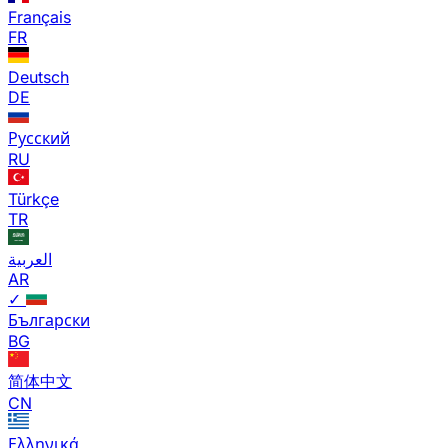
Français
FR
Deutsch
DE
Русский
RU
Türkçe
TR
العربية
AR
✓
Български
BG
简体中文
CN
Ελληνικά