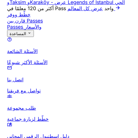
عرض Legends of Istanbul الحي
-
وTaksim وKaraköy
أكثر من 120 معلمًا في Pass واحد
عرض كل المعالم
خطّط ووفر
قارن بين Passes
Passes والأسعار
المساعدة
الأسئلة الشائعة
الأسئلة الأكثر شيوعًا
اتصل بنا
تواصل مع فريقنا
طلب مجموعة
خطّط لزيارة جماعية
دليل إسطنبول الرقمي المجاني