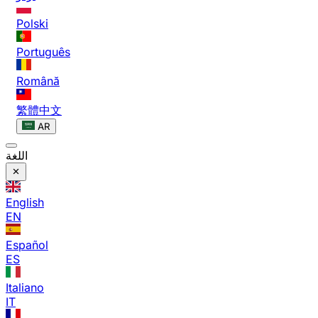
Polski
Português
Română
繁體中文
AR
اللغة
English
EN
Español
ES
Italiano
IT