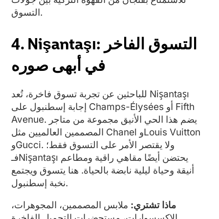
التسوق.
4. Nişantaşı: التسوق الفاخر
في أبهى صوره
للباحثين عن تجربة تسوق فاخرة، تُعد Nişantaşı
إجابة إسطنبول على Champs-Élysées أو Fifth
Avenue. يضم هذا الحي الأنيق مجموعة من متاجر
المصممين العالميين مثل Chanel وLouis Vuitton
وGucci. ولا يقتصر الأمر على التسوق فقط؛
فـNişantaşı يحتضن أيضًا مقاهي راقية ومطاعم
أنيقة وحياة ليلية نابضة بالحياة. هنا يتسوق ويجتمع
نخبة إسطنبول.
ماذا تشتري:
ملابس المصممين، المجوهرات،
الإكسسوارات، مستحضرات التجميل الفاخرة.