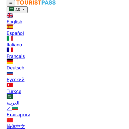
AR
English
Español
Italiano
Français
Deutsch
Русский
Türkçe
العربية
✓
Български
简体中文