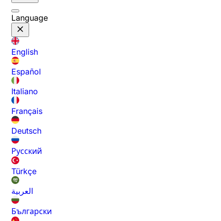
Language
English
Español
Italiano
Français
Deutsch
Русский
Türkçe
العربية
Български