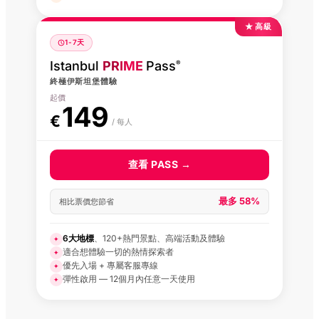
★ 高級
1-7天
Istanbul
PRIME
Pass
®
終極伊斯坦堡體驗
起價
149
€
/ 每人
查看 PASS →
最多 58%
相比票價您節省
6大地標
、120+熱門景點、高端活動及體驗
✦
適合想體驗一切的熱情探索者
✦
優先入場 + 專屬客服專線
✦
彈性啟用 — 12個月內任意一天使用
✦