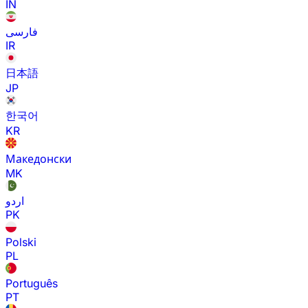
IN
فارسی
IR
日本語
JP
한국어
KR
Македонски
MK
اردو
PK
Polski
PL
Português
PT