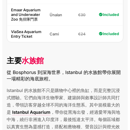
Emaar Aquarium
and Underwater
Included
Ünalan
€30
Zoo 免排隊門票
ViaSea Aquarium
Included
Cami
€24
Entry Ticket
主要
水族館
從 Bosphorus 到深海世界，Istanbul 的水族館帶你展開
一場精彩的海底旅程。
Istanbul 的水族館不只是購物中心裡的魚缸，而是完整沉浸
式體驗。它們由海洋生物學家、建築師與敘事設計師共同打
造，帶領訪客穿越全球不同的海洋生態系。其中規模最大的
是
Istanbul Aquarium
，帶你從黑海出發，經過愛琴海與地
中海，繞行非洲進入印度洋，最後抵達太平洋。每個區域都
以真實生態為靈感打造，搭配相應物種、聲音設計與燈光效