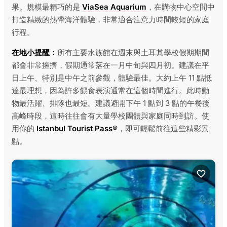
果。規模最精巧的是
ViaSea Aquarium
，在購物中心空間中
打造精緻的熱帶海洋體驗，非常適合注意力時間較短的家庭
行程。
在地小提醒：
所有主要水族館在週末與土耳其學校假期期間
都會非常擁擠，假期通常落在一月中旬與四月初。建議在平
日上午、特別是中午之前參觀，體驗最佳。大約上午 11 點抵
達最理想，因為許多餵食表演通常在這個時間進行。此時動
物最活躍、排隊也最短。建議避開下午 1 點到 3 點的午餐後
高峰時段，這時往往會有大量學校團體與家庭同時到訪。使
用你的
Istanbul Tourist Pass®
，即可輕鬆前往這些精彩景
點。