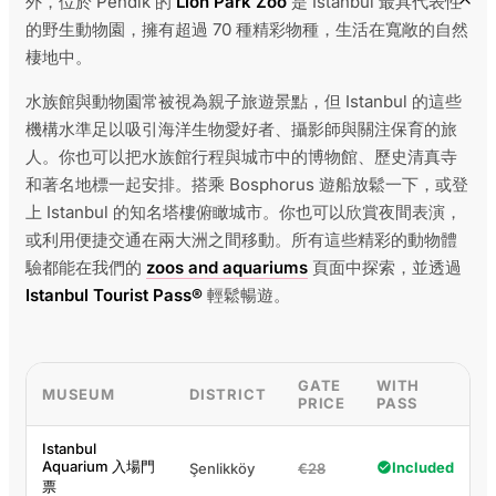
外，位於 Pendik 的
Lion Park Zoo
是 Istanbul 最具代表性
的野生動物園，擁有超過 70 種精彩物種，生活在寬敞的自然
棲地中。
水族館與動物園常被視為親子旅遊景點，但 Istanbul 的這些
機構水準足以吸引海洋生物愛好者、攝影師與關注保育的旅
人。你也可以把水族館行程與城市中的博物館、歷史清真寺
和著名地標一起安排。搭乘 Bosphorus 遊船放鬆一下，或登
上 Istanbul 的知名塔樓俯瞰城市。你也可以欣賞夜間表演，
或利用便捷交通在兩大洲之間移動。所有這些精彩的動物體
驗都能在我們的
zoos and aquariums
頁面中探索，並透過
Istanbul Tourist Pass®
輕鬆暢遊。
GATE
WITH
MUSEUM
DISTRICT
PRICE
PASS
Istanbul
Aquarium 入場門
Included
Şenlikköy
€28
票