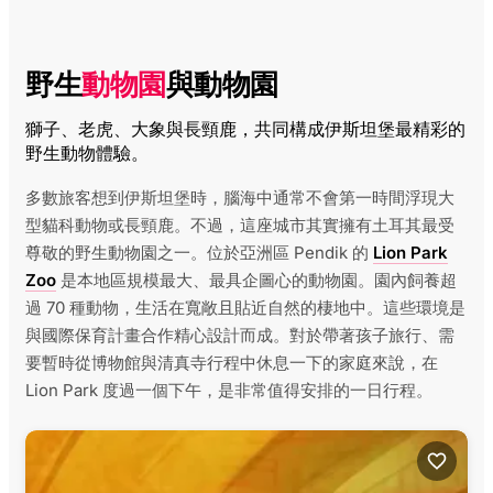
野生
動物園
與動物園
獅子、老虎、大象與長頸鹿，共同構成伊斯坦堡最精彩的
野生動物體驗。
多數旅客想到伊斯坦堡時，腦海中通常不會第一時間浮現大
型貓科動物或長頸鹿。不過，這座城市其實擁有土耳其最受
尊敬的野生動物園之一。位於亞洲區 Pendik 的
Lion Park
Zoo
是本地區規模最大、最具企圖心的動物園。園內飼養超
過 70 種動物，生活在寬敞且貼近自然的棲地中。這些環境是
與國際保育計畫合作精心設計而成。對於帶著孩子旅行、需
要暫時從博物館與清真寺行程中休息一下的家庭來說，在
Lion Park 度過一個下午，是非常值得安排的一日行程。