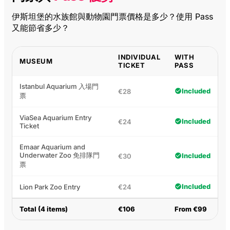
伊斯坦堡的水族館與動物園門票價格是多少？使用 Pass
又能節省多少？
INDIVIDUAL
WITH
MUSEUM
TICKET
PASS
Istanbul Aquarium 入場門
Included
€28
票
ViaSea Aquarium Entry
Included
€24
Ticket
Emaar Aquarium and
Underwater Zoo 免排隊門
Included
€30
票
Included
Lion Park Zoo Entry
€24
Total (4 items)
€106
From €99