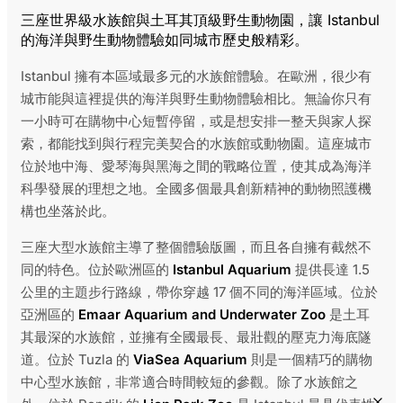
三座世界級水族館與土耳其頂級野生動物園，讓 Istanbul
的海洋與野生動物體驗如同城市歷史般精彩。
Istanbul 擁有本區域最多元的水族館體驗。在歐洲，很少有
城市能與這裡提供的海洋與野生動物體驗相比。無論你只有
一小時可在購物中心短暫停留，或是想安排一整天與家人探
索，都能找到與行程完美契合的水族館或動物園。這座城市
位於地中海、愛琴海與黑海之間的戰略位置，使其成為海洋
科學發展的理想之地。全國多個最具創新精神的動物照護機
構也坐落於此。
三座大型水族館主導了整個體驗版圖，而且各自擁有截然不
同的特色。位於歐洲區的
Istanbul Aquarium
提供長達 1.5
公里的主題步行路線，帶你穿越 17 個不同的海洋區域。位於
亞洲區的
Emaar Aquarium and Underwater Zoo
是土耳
其最深的水族館，並擁有全國最長、最壯觀的壓克力海底隧
道。位於 Tuzla 的
ViaSea Aquarium
則是一個精巧的購物
中心型水族館，非常適合時間較短的參觀。除了水族館之