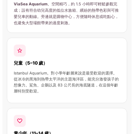
ViaSea Aquarium
。空間精巧，約 1.5 小時即可輕鬆參觀完
成；設有符合幼兒高度的低位水族箱、繽紛的熱帶色彩與可推
嬰兒車的動線。旁邊就是購物中心，方便隨時休息或吃點心，
也避免大型場館帶來的過度刺激。
兒童（5–10 歲）
Istanbul Aquarium。對小學年齡層來說是最受歡迎的選擇。
從冰冷的黑海到熱帶太平洋的主題海洋區，能充分激發孩子的
想像力。鯊魚、企鵝以及 83 公尺長的海底隧道，在這個年齡
層特別受歡迎。
青少年（11–14 歲）