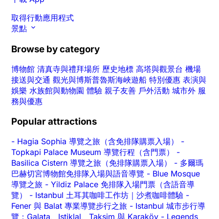
取得行動應用程式
景點
Browse by category
博物館
清真寺與禮拜場所
歷史地標
高塔與觀景台
機場
接送與交通
觀光與博斯普魯斯海峽遊船
特別優惠
表演與
娛樂
水族館與動物園
體驗
親子友善
戶外活動
城市外
服
務與優惠
Popular attractions
-
Hagia Sophia 導覽之旅（含免排隊購票入場）
-
Topkapi Palace Museum 導覽行程（含門票）
-
Basilica Cistern 導覽之旅（免排隊購票入場）
-
多爾瑪
巴赫切宮博物館免排隊入場與語音導覽
-
Blue Mosque
導覽之旅
-
Yildiz Palace 免排隊入場門票（含語音導
覽）
-
Istanbul 土耳其咖啡工作坊｜沙煮咖啡體驗
-
Fener 與 Balat 專業導覽步行之旅
-
Istanbul 城市步行導
覽：Galata、Istiklal、Taksim 與 Karaköy
-
Legends