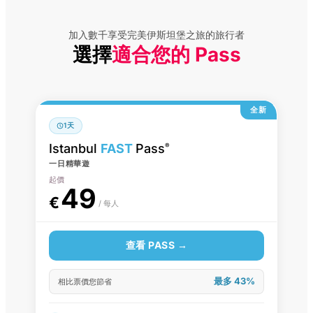
加入數千享受完美伊斯坦堡之旅的旅行者
選擇
適合您的 Pass
全新
1天
Istanbul
FAST
Pass
®
一日精華遊
起價
49
€
/ 每人
查看 PASS →
最多 43%
相比票價您節省