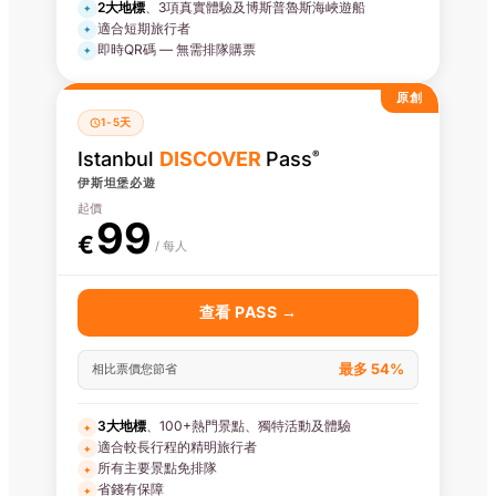
2大地標
、3項真實體驗及博斯普魯斯海峽遊船
✦
適合短期旅行者
✦
即時QR碼 — 無需排隊購票
✦
原創
1-5天
Istanbul
DISCOVER
Pass
®
伊斯坦堡必遊
起價
99
€
/ 每人
查看 PASS →
最多 54%
相比票價您節省
3大地標
、100+熱門景點、獨特活動及體驗
✦
適合較長行程的精明旅行者
✦
所有主要景點免排隊
✦
省錢有保障
✦