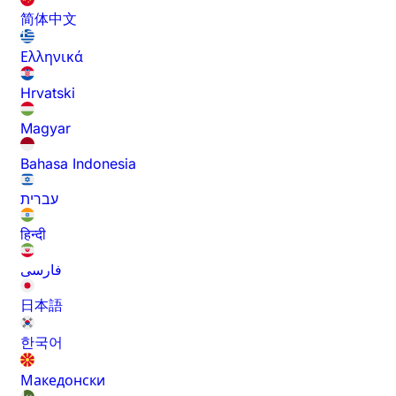
简体中文
Ελληνικά
Hrvatski
Magyar
Bahasa Indonesia
עברית
हिन्दी
فارسی
日本語
한국어
Македонски