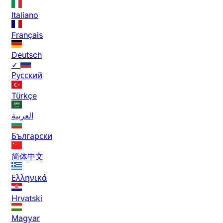
Italiano
Français
Deutsch
✓
Русский
Türkçe
العربية
Български
简体中文
Ελληνικά
Hrvatski
Magyar