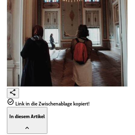
share
check_circle
Link in die Zwischenablage kopiert!
In diesem Artikel
expand_less