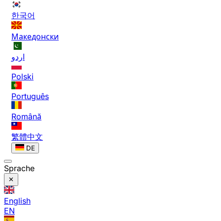
한국어
Македонски
اردو
Polski
Português
Română
繁體中文
DE
Sprache
English
EN