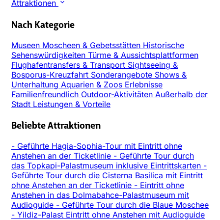
Attraktionen
Nach Kategorie
Museen
Moscheen & Gebetsstätten
Historische
Sehenswürdigkeiten
Türme & Aussichtsplattformen
Flughafentransfers & Transport
Sightseeing &
Bosporus-Kreuzfahrt
Sonderangebote
Shows &
Unterhaltung
Aquarien & Zoos
Erlebnisse
Familienfreundlich
Outdoor-Aktivitäten
Außerhalb der
Stadt
Leistungen & Vorteile
Beliebte Attraktionen
-
Geführte Hagia-Sophia-Tour mit Eintritt ohne
Anstehen an der Ticketlinie
-
Geführte Tour durch
das Topkapi-Palastmuseum inklusive Eintrittskarten
-
Geführte Tour durch die Cisterna Basilica mit Eintritt
ohne Anstehen an der Ticketlinie
-
Eintritt ohne
Anstehen in das Dolmabahce-Palastmuseum mit
Audioguide
-
Geführte Tour durch die Blaue Moschee
-
Yildiz-Palast Eintritt ohne Anstehen mit Audioguide