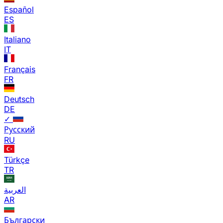
Español
ES
Italiano
IT
Français
FR
Deutsch
DE
✓
Русский
RU
Türkçe
TR
العربية
AR
Български