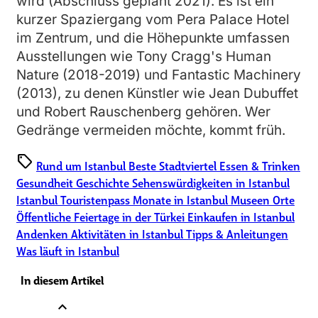
wird (Abschluss geplant 2021). Es ist ein
kurzer Spaziergang vom Pera Palace Hotel
im Zentrum, und die Höhepunkte umfassen
Ausstellungen wie Tony Cragg's Human
Nature (2018-2019) und Fantastic Machinery
(2013), zu denen Künstler wie Jean Dubuffet
und Robert Rauschenberg gehören. Wer
Gedränge vermeiden möchte, kommt früh.
sell
Rund um Istanbul
Beste Stadtviertel
Essen & Trinken
Gesundheit
Geschichte
Sehenswürdigkeiten in Istanbul
Istanbul Touristenpass
Monate in Istanbul
Museen
Orte
Öffentliche Feiertage in der Türkei
Einkaufen in Istanbul
Andenken
Aktivitäten in Istanbul
Tipps & Anleitungen
Was läuft in Istanbul
In diesem Artikel
expand_less