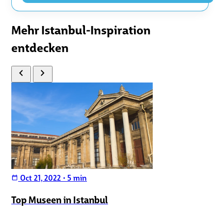
Mehr Istanbul-Inspiration
entdecken
chevron_left
chevron_right
Oct 21, 2022
•
5 min
calendar_today
Top Museen in Istanbul