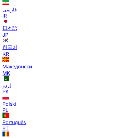
فارسی
IR
日本語
JP
한국어
KR
Македонски
MK
اردو
PK
Polski
PL
Português
PT