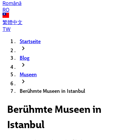
Română
RO
繁體中文
TW
Startseite
chevron_right
Blog
chevron_right
Museen
chevron_right
Berühmte Museen in Istanbul
Berühmte Museen in
Istanbul