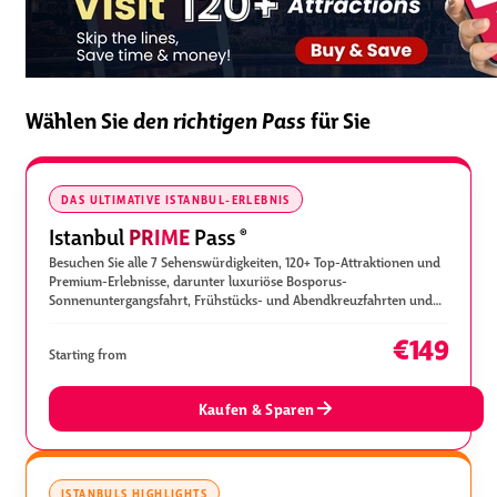
Wählen Sie
den richtigen Pass
für Sie
DAS ULTIMATIVE ISTANBUL-ERLEBNIS
PRIME
Istanbul
Pass
®
Besuchen Sie alle 7 Sehenswürdigkeiten, 120+ Top-Attraktionen und
Premium-Erlebnisse, darunter luxuriöse Bosporus-
Sonnenuntergangsfahrt, Frühstücks- und Abendkreuzfahrten und
ein Deluxe-Hammam.
€149
Starting from
Kaufen & Sparen
ISTANBULS HIGHLIGHTS