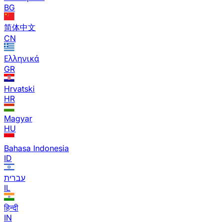
BG
简体中文
CN
Ελληνικά
GR
Hrvatski
HR
Magyar
HU
Bahasa Indonesia
ID
עברית
IL
हिन्दी
IN