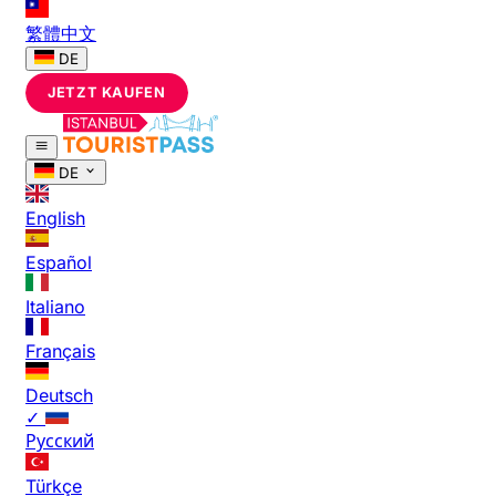
繁體中文
DE
JETZT KAUFEN
DE
English
Español
Italiano
Français
Deutsch
✓
Русский
Türkçe