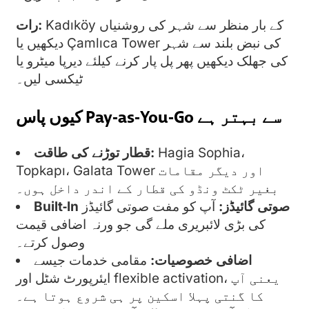
Kadıköy کے بار منظر سے شہر کی روشنیاں
رات:
دیکھیں یا Çamlıca Tower کی نبض بلند سے شہر
کی جھلک دیکھیں پھر پل پار کرنے کیلئے دیرپا میٹرو یا
ٹیکسی لیں۔
کیوں پاس Pay‑as‑You‑Go سے بہتر ہے
Hagia Sophia،
قطار توڑنے کی طاقت:
Topkapı، Galata Tower اور دیگر مقامات
بغیر ٹکٹ ونڈو کی قطار کے اندر داخل ہوں۔
Built‑In صوتی گائیڈز:
آپ کو مفت صوتی گائیڈز
کی بڑی لائبریری ملے گی جو ورنہ اضافی قیمت
وصول کرتے۔
اضافی خصوصیات:
مقامی خدمات جیسے
ایئرپورٹ شٹل اور flexible activation، یعنی آپ
کا گنتی پہلا اسکین پر ہی شروع ہوتا ہے۔