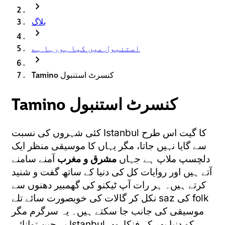
chevron_right
بلاگ
chevron_right
استنبول میں کیا ہورہا ہے
chevron_right
Tamino کنسرٹ استنبول
Tamino کنسرٹ استنبول
کئی شہروں کی نسبت Istanbul کا گیت اس طرح
سے گایا نہیں جاتا، مگر یہاں کا موسیقی منظر ایک
دلچسپ ملاپ ہے جہاں
مشرق و مغرب
آمنے سامنے
آتے ہیں اور روایات کل کی دنیا کے ساتھ گفت و شنید
کرتے ہیں۔ ہر رات آپ ٹیکنو کی گھمبیر دھنوں سے
نکل کر گالات کی خوبصورت سائے تلے saz کی folk
موسیقی کی جانب جا سکتے ہیں۔ یہ سرگرم مگر
بے چین توانائی Istanbul کو دنیا بھر کے فنکاروں