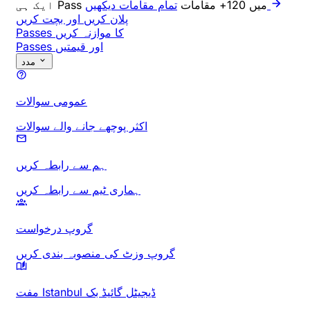
ایک ہی Pass میں 120+ مقامات
تمام مقامات دیکھیں
پلان کریں اور بچت کریں
Passes کا موازنہ کریں
Passes اور قیمتیں
مدد
عمومی سوالات
اکثر پوچھے جانے والے سوالات
ہم سے رابطہ کریں
ہماری ٹیم سے رابطہ کریں
گروپ درخواست
گروپ وزٹ کی منصوبہ بندی کریں
مفت Istanbul ڈیجیٹل گائیڈ بک