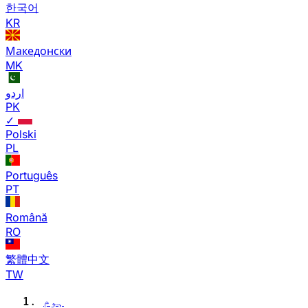
한국어
KR
Македонски
MK
اردو
PK
✓
Polski
PL
Português
PT
Română
RO
繁體中文
TW
ہوم