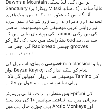
Dawn’s a Mountain پر ہوں گے۔ لیڈ سنگل
Sanctuary (ریکارڈ پر Mitski کے ساتھ) غالباً سامنے
آئے گا، اس کے علاوہ
نئے گانے جو جلاوطنی،
تجدید اور دھواں دار سازوں کی شان میں ہوں
،
نیز روایتی عربی موسیقی کی موسومیت۔ ماضی
کی روشنیاں بتاتی ہیں کہ Tamino کی تین رکنی
بینڈ راستے میں بجلی کی گٹار کو oud سے بدل دے
گی، جس سے Radiohead جیسی grooves
ابھرتی ہیں۔
خصوصی مہمان:
استنبول کی neo‑classical پیانو
نواز Beyza Kayıkçı شام کو ہلکے انداز کی
موسیقی سے دروازہ کھولیں گی تاکہ Tamino کی
پہلی سانس سے پہلے ماحول بن جائے۔
پس منظر:
یہ رات مقامی پروموٹر Epifoni کی
میزبانی میں ہے، ثقافتی سپانسر +1 کی مدد سے؛
یہی جوڑی حال ہی میں Arctic Monkeys اور