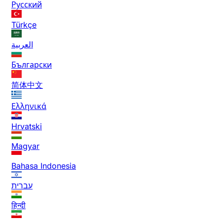
Русский
Türkçe
العربية
Български
简体中文
Ελληνικά
Hrvatski
Magyar
Bahasa Indonesia
עברית
हिन्दी