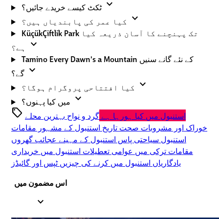
expand_more
ٹکٹ کیسے خریدے جائیں؟
expand_more
کیا عمر کی پابندیاں ہیں؟
KüçükÇiftlik Park تک پہنچنے کا آسان ذریعہ کیا
expand_more
ہے؟
Tamino Every Dawn’s a Mountain کے نئے گانے سنیں
expand_more
گے؟
expand_more
کیا افتتاحی پروگرام ہوگا؟
expand_more
میں کیا پہنوں؟
sell
استنبول میں کیا ہورہا ہے
گرد و نواح
بہترین محلے
خوراک اور مشروبات
صحت
تاریخ
استنبول کے مشہور مقامات
استنبول سیاحتی پاس
استنبول کے مہینے
عجائب گھروں
مقامات
ترکی میں عوامی تعطیلات
استنبول میں خریداری
یادگاریاں
استنبول میں کرنے کی چیزیں
ٹپس اور گائیڈز
اس مضمون میں
expand_less