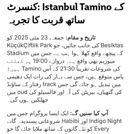
کنسرٹ: Istanbul Tamino کے
ساتھ قربت کا تجربہ
تاریخ و مقام:
جمعہ، 23 مئی 2025 کو
KüçükÇiftlik Park کی جانب جائیں، جو Besiktas
Stadium کے پیچھے واقع کھلا ہوا ہب ہے جس میں
میوزیم بھی واقع ہے۔ دروازے 19:00 پر کھلتے
ہیں؛ Tamino کی شروعات تقریباً 21:30 کے آس
پاس متوقع ہیں، جس سے بہار کی رات ایک دھیمی
رفتار کے ساؤنڈ track میں تبدیل ہو جائے گی جس
میں oud کی گتھیاں، بیریٹن کی آہ اور فالسیٹو کی
جھلکیں ہوں گی۔
آپ کیا سنیں گے:
ایک ایسا پروگرام جس میں
شروعاتی پسندیدہ گانے Habibi اور Indigo Night
کو نئے گانوں کے ساتھ ملایا جائے گا جو Every