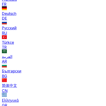
FR
Deutsch
DE
Русский
RU
Türkçe
TR
العربية
AR
Български
BG
简体中文
CN
Ελληνικά
GR