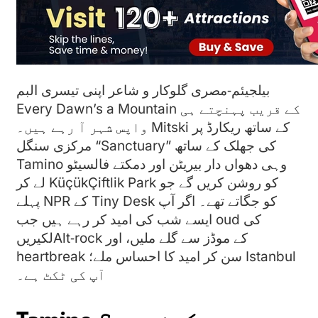
بیلجیئم‑مصری گلوکار و شاعر اپنی تیسری البم
Every Dawn’s a Mountain کے قریب پہنچتے ہی
واپس شہر آ رہے ہیں۔ Mitski کے ساتھ ریکارڈ پر
مرکزی سنگل “Sanctuary” کی جھلک کے ساتھ
Tamino وہی دھواں دار بیریٹن اور دمکتے فالسیٹو
لے کر KüçükÇiftlik Park کو روشن کریں گے جو
پہلے NPR کے Tiny Desk کو جگاتے تھے۔ اگر آپ
ایسے شب کی امید کر رہے ہیں جب oud کی
لکیریںAlt‑rock کے موڈز سے گلے ملیں، اور
heartbreak سن کر امید کا احساس ملے؛ Istanbul
آپ کی ٹکٹ ہے۔