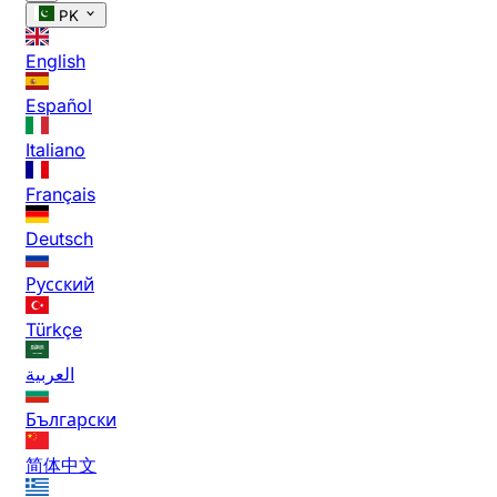
PK
English
Español
Italiano
Français
Deutsch
Русский
Türkçe
العربية
Български
简体中文