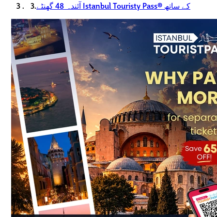
آئندہ 48 گھنٹے Istanbul Touristy Pass® کے ساتھ
3.