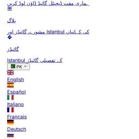
ہماری مفت ڈیجیٹل گائیڈ ڈاؤن لوڈ کریں
بلاگ
مشورے، گائیڈز اور Istanbul کی کہانیاں
گائیڈز
Istanbul کے تفصیلی گائیڈز
PK
English
Español
Italiano
Français
Deutsch