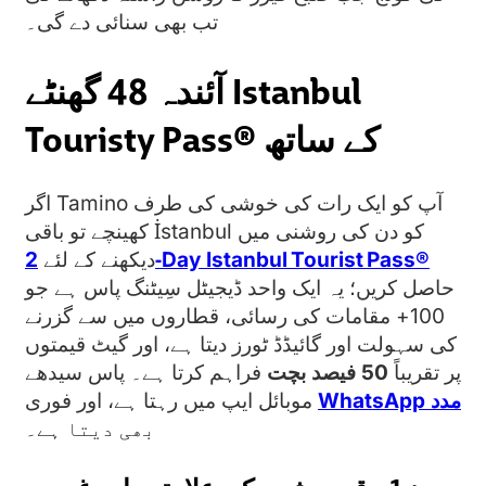
تب بھی سنائی دے گی۔
آئندہ 48 گھنٹے Istanbul
Touristy Pass® کے ساتھ
اگر Tamino آپ کو ایک رات کی خوشی کی طرف
کھینچے تو باقی İstanbul کو دن کی روشنی میں
2‑Day Istanbul Tourist Pass®
دیکھنے کے لئے
حاصل کریں؛ یہ ایک واحد ڈیجیٹل سِیٹنگ پاس ہے جو
100+ مقامات کی رسائی، قطاروں میں سے گزرنے
کی سہولت اور گائیڈڈ ٹورز دیتا ہے، اور گیٹ قیمتوں
پر تقریباً
50 فیصد بچت
فراہم کرتا ہے۔ پاس سیدھے
WhatsApp مدد
موبائل ایپ میں رہتا ہے، اور فوری
بھی دیتا ہے۔