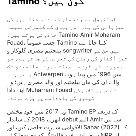
Tamino کون ہیں؟
استنبول نے بے شمار شاندار فنکاروں کی
میزبانی کی ہے، اور یہاں کے کنسرٹس ہمیشہ
جادوئی ہوتے ہیں۔ Tamino‑Amir Moharam
Fouad، جسے عموماً Tamino کہا جاتا ہے،
بیلجئیم‑مصری گلوکار و songwriter ہیں جن کی
تین آکٹاو کی رینج کی تعریف کی جاتی ہے، جو
بھورے بارِیٹون سے چمکتے ہوئے فالسیٹو تک
جاتی ہے۔ Antwerpen میں 1996 میں پیدا ہونے
والے، ان کی ماں بیلجئیم اور والد مصری ہیں؛ وہ
اپنے دادا Muharram Fouad کے عربی کلاسیکی
گیتوں کی یادداشت پر بڑے ہوئے۔
وہ 2017 میں خود مختص Tamino EP کے ذریعے
ابھرے، 2018 کے شاندار debut البم Amir سے بین
الاقوامی شہرت حاصل کیں، اور Sahar (2022) کے
ذریعے اپنی فین فالوئنگ کو مضبوط کیا۔ NPR نے ان