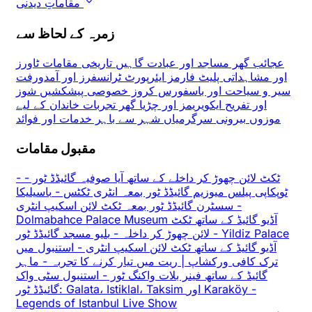
مقاماتِ دیدنی
زمرہ کے لحاظ سے
عجائب گھر
مساجد اور عبادت گاہیں
تاریخی مقامات
ٹاورز
اور مشاہداتی پلیٹ فارمز
ایئرپورٹ ٹرانسفرز اور آمدورفت
سیر و سیاحت اور باسفورس کروز
خصوصی پیشکشیں
شوز
اور تفریح
ایکویریمز اور چڑیا گھر
تجربات
خاندان کے لیے
موزوں
بیرونی سرگرمیاں
شہر سے باہر
خدمات اور فوائد
مقبول مقامات
ٹکٹ لائن چھوڑ کر داخلے کے ساتھ آیا صوفیہ گائیڈڈ ٹور
-
-
ٹوپکاپی پیلس میوزیم گائیڈڈ ٹور بمعہ انٹری ٹکٹس
-
باسیلیکا
-
سسٹرن گائیڈڈ ٹور بمعہ ٹکٹ لائن اسکیپ انٹری
Dolmabahce Palace Museum آڈیو گائیڈ کے ساتھ ٹکٹ
Yildiz Palace
-
بلیو مسجد گائیڈڈ ٹور
لائن چھوڑ کر داخلہ
-
آڈیو گائیڈ کے ساتھ ٹکٹ لائن اسکیپ انٹری
-
استنبول میں
ترک کافی ورکشاپ | ریت میں تیار کرنے کا تجربہ
-
ماہر
گائیڈ کے ساتھ فینر بلات واکنگ ٹور
-
استنبول سٹی واک
-
گائیڈڈ ٹور: Galata، Istiklal، Taksim اور Karaköy
Legends of Istanbul Live Show