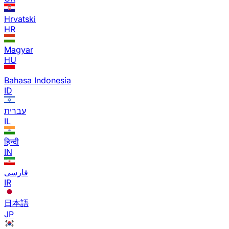
Hrvatski
HR
Magyar
HU
Bahasa Indonesia
ID
עברית
IL
हिन्दी
IN
فارسی
IR
日本語
JP