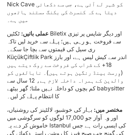
Nick Cave کو شہر لے آئی ہے، جس سے دکھائی
دیتا ہے کہ کنسرٹ کی بکنگ مستند ہاتھوں
میں ہے۔
عملی باتیں:
ٹکٹیں Biletix اور دیگر شاپس پر تیزی
سے فروخت ہو رہی ہیں؛ پہلے سے خرید لیں تاکہ
ری سیل کی قیمتوں سے بچا جا سکے۔
KüçükÇiftlik Park اندر سے کیش لیس ہے، اور بارز
18+ کے شراب کی فروخت سے روک دیتے ہیں
(وِرسٹ بینڈ رنگین ہوتے ہیں)۔ نابالغوں کو
والدین کے ہمراہ داخلہ لازم ہے، 12 سال سے
کم بچوں کو داخلہ نہیں ملتا؛ گھر بیٹھے babysitter
کا انتظام پہلے کر لیں۔
مختصر میں:
بہار کی خوشبو، لالٹینز کی روشنیاں،
اور وہ آواز جو 17,000 لوگوں کو سرگوشی میں
خاموش کر دے، یہ Istanbul کی ایسی رات ہے جس
کی گونج جب صبح فیرز کا روشن راستہ دکھائے گی