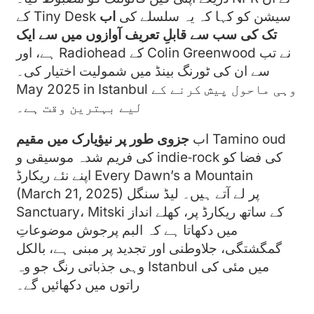
کے Tiny Desk سیشن کو کہا کہ یہ سلسلے کی
اب
تک کی سب سے قابلِ تعریف آوازوں میں سے ایک
ہے، اور Radiohead کے Colin Greenwood نے تب
سے ان کی ٹورنگ بینڈ میں شمولیت اختیار کی۔
May 2025 in Istanbul وہی ماحول پیش کرنے کے
لیے بہترین وقت ہے۔
Tamino oud
اب
جزوی طور پر نیؤیارک میں مقیم
کی فریم شدہ موسیقی و indie‑rock کی فضا کو
اپنے نئے ریکارڈ Every Dawn’s a Mountain
(March 21, 2025) پر لے آتے ہیں۔ لیڈ سنگل
Sanctuary، Mitski کے ساتھ ریکارڈ پر، کھلے انداز
میں دکھاتا ہے کہ البم پرجوش موضوعاتِ
گمگشتگی، جلاوطنی اور تجدید پر مبنی ہے، بالکل
وہی جذباتی رنگ جو وہ Istanbul میں مئی کی
راتوں میں دکھائیں گے۔