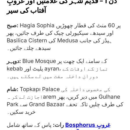
دن 1 – قدیم شہر کی علامتیں اور غروبِ
آفتاب کی سیر
Hagia Sophia پر 60 منٹ کی قطار چھوڑیں
صبح:
اور سیدھے سیکیورٹی چیک کی طرف جائیں، پھر
Basilica Cistern کی Medusa ہیڈز کی جانب
سیدھے چلتے جائیں۔
Blue Mosque کے سامنے ایک چھت پر
دوپہر:
kebab پلیٹ اور ayran، نماز کے اوقات کے
دوران داخلہ مفت میں لے سکتے ہیں۔
Topkapı Palace کی مخصوص داخلہ کی
شام:
اجازت لے کر ہarem میں دیر کریں، پھر Gulhane
Park سے Grand Bazaar کی طرف چلیں تاکہ تحفے
خرید سکیں۔
Bosphorus غروبِ
پاس کے ساتھ شامل
رات: