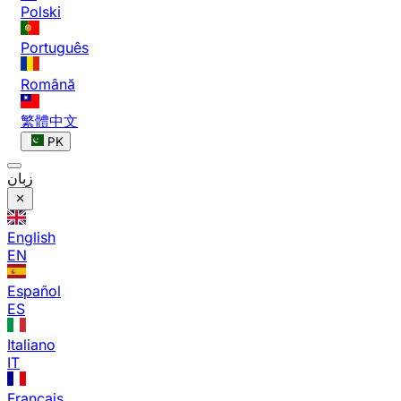
Polski
Português
Română
繁體中文
PK
زبان
English
EN
Español
ES
Italiano
IT
Français