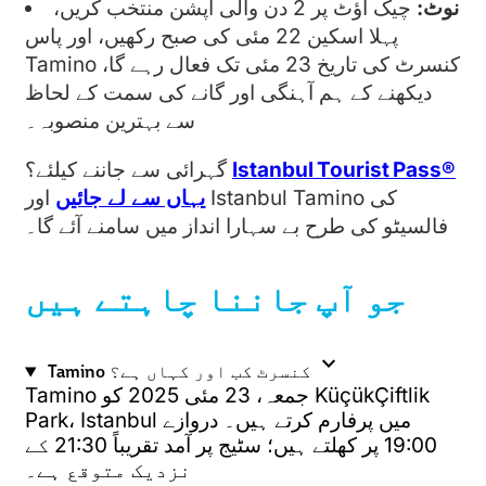
نوٹ:
چیک آؤٹ پر 2 دن والی آپشن منتخب کریں،
پہلا اسکین 22 مئی کی صبح رکھیں، اور پاس
Tamino کنسرٹ کی تاریخ 23 مئی تک فعال رہے گا،
دیکھنے کے ہم آہنگی اور گانے کی سمت کے لحاظ
سے بہترین منصوبہ۔
Istanbul Tourist Pass®
گہرائی سے جاننے کیلئے؟
یہاں سے لے جائیں
اور Istanbul Tamino کی
فالسیٹو کی طرح بے سہارا انداز میں سامنے آئے گا۔
جو آپ جاننا چاہتے ہیں
expand_more
Tamino کنسرٹ کب اور کہاں ہے؟
Tamino جمعہ، 23 مئی 2025 کو KüçükÇiftlik
Park، Istanbul میں پرفارم کرتے ہیں۔ دروازے
19:00 پر کھلتے ہیں؛ سٹیج پر آمد تقریباً 21:30 کے
نزدیک متوقع ہے۔