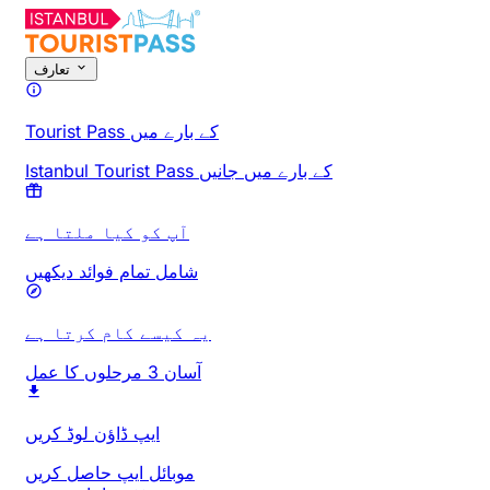
تعارف
Tourist Pass کے بارے میں
Istanbul Tourist Pass کے بارے میں جانیں
آپ کو کیا ملتا ہے
شامل تمام فوائد دیکھیں
یہ کیسے کام کرتا ہے
آسان 3 مرحلوں کا عمل
ایپ ڈاؤن لوڈ کریں
موبائل ایپ حاصل کریں