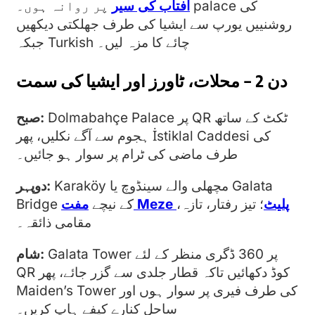
آفتاب کی سیر
پر روانہ ہوں۔ palace کی
روشنییں یورپ سے ایشیا کی طرف جھلکتی دیکھیں
جبکہ Turkish چائے کا مزہ لیں۔
دن 2 – محلات، ٹاورز اور ایشیا کی سمت
Dolmabahçe Palace پر QR ٹکٹ کے ساتھ
صبح:
ہجوم سے آگے نکلیں، پھر İstiklal Caddesi کی
طرف ماضی کی ٹرام پر سوار ہو جائیں۔
Karaköy مچھلی والے سینڈوچ یا Galata
دوپہر:
مفت Meze پلیٹ
؛ تیز رفتار، تازہ،
Bridge کے نیچے
مقامی ذائقہ۔
Galata Tower پر 360 ڈگری منظر کے لئے
شام:
QR کوڈ دکھائیں تاکہ قطار جلدی سے گزر جائے، پھر
Maiden’s Tower کی طرف فیری پر سوار ہوں اور
ساحل کنارے کیفے ہاپ کریں۔