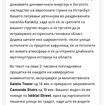
доживеете динамичната енергија и богатото
наследство на европската страна на Истанбул.
Вашето патување започнува во раздвижената
населба Karaköy, каде што ќе се сретнете со
вашиот стручен водич и ќе тргнете да ја
истражувате историската геновска област.
Додека шетате низ шармантните, тесни улици
исполнети со пријатни кафулиња, ќе се потопите
во живата атмосфера и ќе ја откриете длабоката
мултикултурна историја на областа.
Во текот на оваа 2-часовна попладневна
прошетка ќе наидете на неверојатни
знаменитости, вклучувајќи ја величествената
Galata Tower
од 14 век и прекрасно закривените
Camondo Stairs
од 19 век. Вашиот водич ќе ве
поведе по
Istiklal Street
, една од најпознатите
пешачки улици во градот, каде што ќе видите