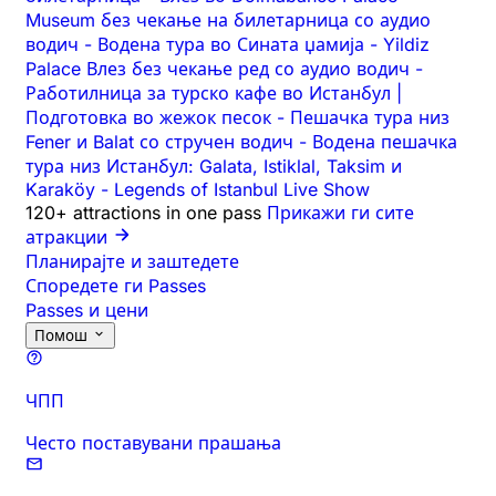
Museum без чекање на билетарница со аудио
водич
-
Водена тура во Сината џамија
-
Yildiz
Palace Влез без чекање ред со аудио водич
-
Работилница за турско кафе во Истанбул |
Подготовка во жежок песок
-
Пешачка тура низ
Fener и Balat со стручен водич
-
Водена пешачка
тура низ Истанбул: Galata, Istiklal, Taksim и
Karaköy
-
Legends of Istanbul Live Show
120+ attractions in one pass
Прикажи ги сите
атракции
Планирајте и заштедете
Споредете ги Passes
Passes и цени
Помош
ЧПП
Често поставувани прашања