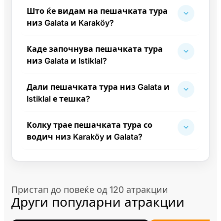
Што ќе видам на пешачката тура
низ Galata и Karaköy?
Каде започнува пешачката тура
низ Galata и Istiklal?
Дали пешачката тура низ Galata и
Istiklal е тешка?
Колку трае пешачката тура со
водич низ Karaköy и Galata?
Пристап до повеќе од 120 атракции
Други популарни атракции