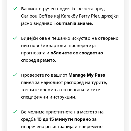
Вашиот стручен водич ќе ве чека пред
Caribou Coffee кај Karaköy Ferry Pier, држејќи
јасно видливо
Tourmania знаме
.
Бидејќи ова е пешачко искуство на отворено
низ повеќе квартови, проверете ја
прогнозата и
облечете се соодветно
според времето.
Проверете го вашиот
Manage My Pass
панел за најновиот распоред на турите,
точните времиња на поаѓање и сите
специфични инструкции.
Ве молиме пристигнете на местото на
средба
10 до 15 минути порано
за
непречена регистрација и навремено