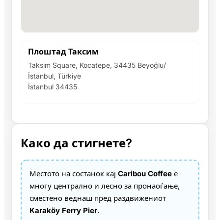
Плоштад Таксим
Taksim Square, Kocatepe, 34435 Beyoğlu/
İstanbul, Türkiye
İstanbul 34435
Како да стигнете?
Местото на состанок кај
Caribou Coffee
е
многу централно и лесно за пронаоѓање,
сместено веднаш пред раздвижениот
Karaköy Ferry Pier
.