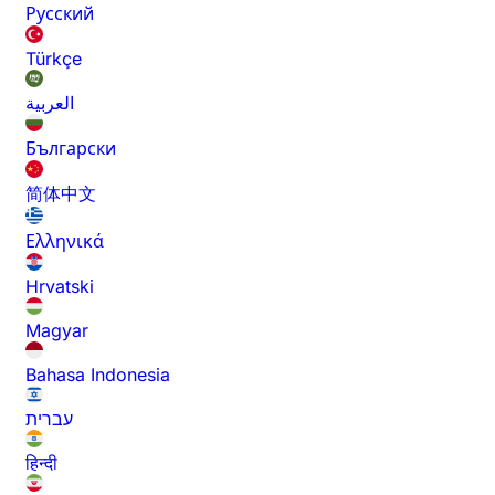
Русский
Türkçe
العربية
Български
简体中文
Ελληνικά
Hrvatski
Magyar
Bahasa Indonesia
עברית
हिन्दी