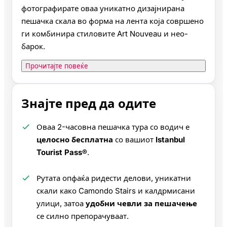
фотографирате оваа уникатно дизајнирана
пешачка скала во форма на лента која совршено
ги комбинира стиловите Art Nouveau и нео-
барок.
Прочитајте повеќе
Знајте пред да одите
Оваа 2-часовна пешачка тура со водич е
целосно бесплатна
со вашиот
Istanbul
Tourist Pass®
.
Рутата опфаќа ридести делови, уникатни
скали како Camondo Stairs и калдрмисани
улици, затоа
удобни чевли за пешачење
се силно препорачуваат.