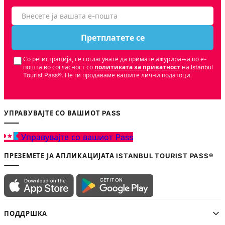
Претплатете се
Со регистрација, се согласувате да примате ажурирања по е-
пошта во согласност со
политиката за приватност
на Istanbul
Tourist Pass®. Не ги продаваме вашите лични податоци.
УПРАВУВАЈТЕ СО ВАШИОТ PASS
Управувајте со вашиот Pass
ПРЕЗЕМЕТЕ ЈА АПЛИКАЦИЈАТА ISTANBUL TOURIST PASS®
ПОДДРШКА