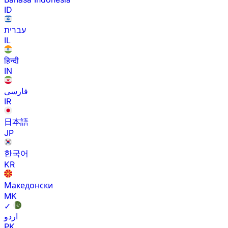
ID
עברית
IL
हिन्दी
IN
فارسی
IR
日本語
JP
한국어
KR
Македонски
MK
✓
اردو
PK