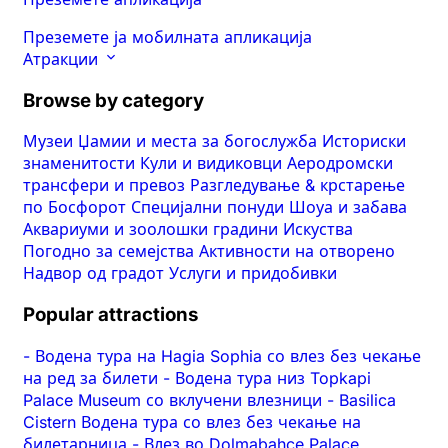
Преземете ја мобилната апликација
Атракции
Browse by category
Музеи
Џамии и места за богослужба
Историски
знаменитости
Кули и видиковци
Аеродромски
трансфери и превоз
Разгледување & крстарење
по Босфорот
Специјални понуди
Шоуа и забава
Аквариуми и зоолошки градини
Искуства
Погодно за семејства
Активности на отворено
Надвор од градот
Услуги и придобивки
Popular attractions
-
Водена тура на Hagia Sophia со влез без чекање
на ред за билети
-
Водена тура низ Topkapi
Palace Museum со вклучени влезници
-
Basilica
Cistern Водена тура со влез без чекање на
билетарница
-
Влез во Dolmabahce Palace