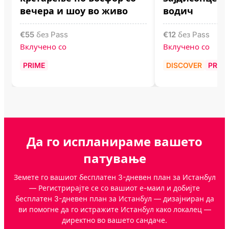
вечера и шоу во живо
водич
€
55
без Pass
€
12
без Pass
Вклучено со
Вклучено со
PRIME
DISCOVER
PRIM
Да го испланираме вашето
патување
Земете го вашиот бесплатен 3-дневен план за Истанбул
— Регистрирајте се со вашиот е-маил и добијте
бесплатен 3-дневен план за Истанбул — дизајниран да
ви помогне да го истражите Истанбул како локалец —
директно во вашето сандаче.