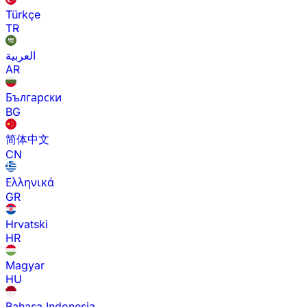
Türkçe
TR
العربية
AR
Български
BG
简体中文
CN
Ελληνικά
GR
Hrvatski
HR
Magyar
HU
Bahasa Indonesia