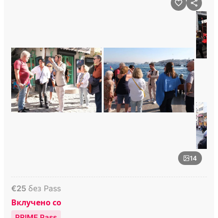
14
€
25
без Pass
Вклучено со
PRIME Pass