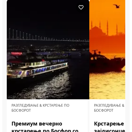
РАЗГЛЕДУВАЊЕ & КРСТАРЕЊЕ ПО
РАЗГЛЕДУВАЊЕ & КР
БОСФОРОТ
БОСФОРОТ
Премиум вечерно
Крстарење по
крстарење по Босфор со
зајдисонце с