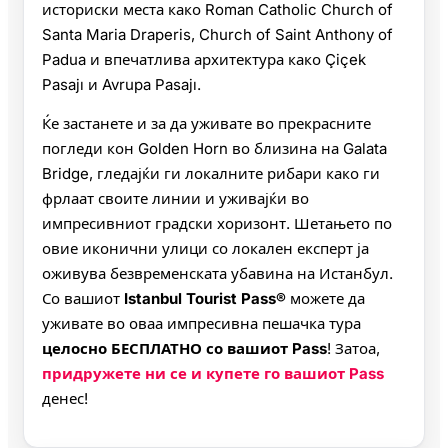
историски места како Roman Catholic Church of
Santa Maria Draperis, Church of Saint Anthony of
Padua и впечатлива архитектура како Çiçek
Pasajı и Avrupa Pasajı.
Ќе застанете и за да уживате во прекрасните
погледи кон Golden Horn во близина на Galata
Bridge, гледајќи ги локалните рибари како ги
фрлаат своите линии и уживајќи во
импресивниот градски хоризонт. Шетањето по
овие иконични улици со локален експерт ја
оживува безвременската убавина на Истанбул.
Со вашиот
Istanbul Tourist Pass®
можете да
уживате во оваа импресивна пешачка тура
целосно БЕСПЛАТНО со вашиот Pass
! Затоа,
придружете ни се и купете го вашиот Pass
денес!