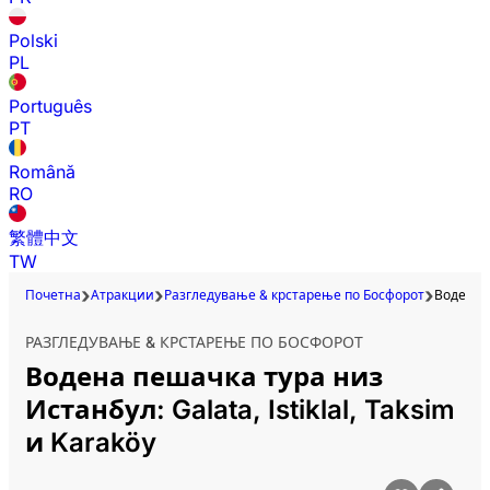
Polski
PL
Português
PT
Română
RO
繁體中文
TW
Почетна
Атракции
Разгледување & крстарење по Босфорот
Водена п
РАЗГЛЕДУВАЊЕ & КРСТАРЕЊЕ ПО БОСФОРОТ
Водена пешачка тура низ
Истанбул: Galata, Istiklal, Taksim
и Karaköy