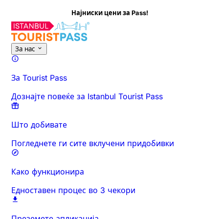
Најниски цени за Pass!
За оваа активност
Преглед
Времиња и траење
Сè за
Знајт
За нас
За Tourist Pass
Дознајте повеќе за Istanbul Tourist Pass
Што добивате
Погледнете ги сите вклучени придобивки
Како функционира
Едноставен процес во 3 чекори
Преземете апликација