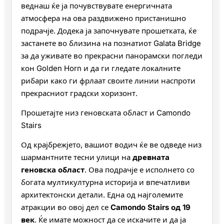
веднаш ќе ја почувствувате енергичната
атмосфера на ова раздвижено пристанишно
подрачје. Додека ја започнувате прошетката, ќе
застанете во близина на познатиот Galata Bridge
за да уживате во прекрасни панорамски погледи
кон Golden Horn и да ги гледате локалните
рибари како ги фрлаат своите линии наспроти
прекрасниот градски хоризонт.
Прошетајте низ геновската област и Camondo
Stairs
Од крајбрежјето, вашиот водич ќе ве одведе низ
шармантните тесни улици на
древната
геновска област
. Ова подрачје е исполнето со
богата мултикултурна историја и впечатливи
архитектонски детали. Една од најголемите
атракции во овој дел се
Camondo Stairs од 19
век
. Ќе имате можност да се искачите и да ја