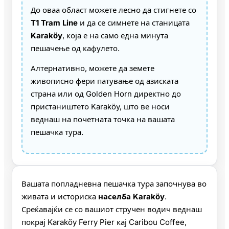
До оваа област можете лесно да стигнете со
T1 Tram Line
и да се симнете на станицата
Karaköy
, која е на само една минута
пешачење од кафулето.
Алтернативно, можете да земете
живописно фери патување од азиската
страна или од Golden Horn директно до
пристаништето Karaköy, што ве носи
веднаш на почетната точка на вашата
пешачка тура.
Вашата попладневна пешачка тура започнува во
живата и историска
населба Karaköy
.
Среќавајќи се со вашиот стручен водич веднаш
покрај Karaköy Ferry Pier кај Caribou Coffee,