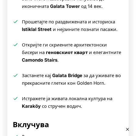
иконичната
Galata Tower
од 14 век.
Прошетајте по раздвижената и историска
Istiklal Street
и нејзините познати пасажи.
Откријте ги скриените архитектонски
бисери на
геновскиот кварт
и елегантните
Camondo Stairs
.
Застанете кај
Galata Bridge
за да уживате во
прекрасните глетки кон Golden Horn.
Истражете ја живата локална култура на
Karaköy
со стручен водич.
Вклучува