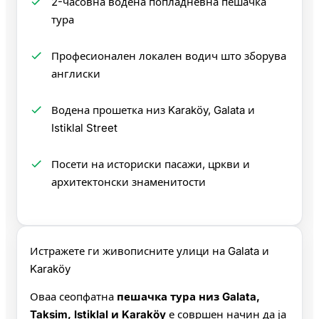
2-часовна водена попладневна пешачка
тура
Професионален локален водич што зборува
англиски
Водена прошетка низ Karaköy, Galata и
Istiklal Street
Посети на историски пасажи, цркви и
архитектонски знаменитости
Истражете ги живописните улици на Galata и
Karaköy
Оваа сеопфатна
пешачка тура низ Galata,
Taksim, Istiklal и Karaköy
е совршен начин да ја