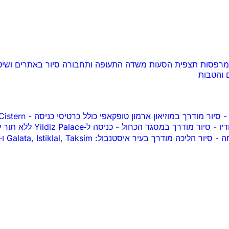
ומרפסות תצפית
הסעות משדה התעופה ותחבורה
סיור באתרים ושי
 והטבות
-
סיור מודרך במוזיאון ארמון טופקאפי כולל כרטיסי כניסה
-
Basilica Cistern סיור מודרך
-
סיור מודרך במסגד הכחול
-
כניסה ל‑Yildiz Palace ללא תור לכרטיסים עם מדריך אודיו
חה
-
סיור הליכה מודרך בעיר איסטנבול: Galata, Istiklal, Taksim ו‑Karaköy