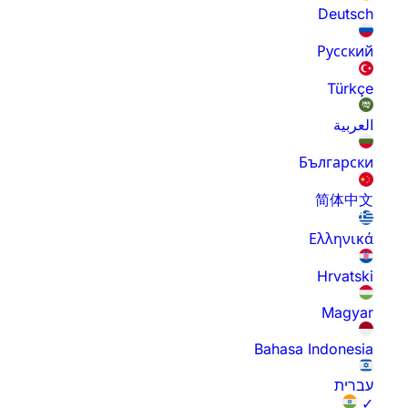
Deutsch
Русский
Türkçe
العربية
Български
简体中文
Ελληνικά
Hrvatski
Magyar
Bahasa Indonesia
עברית
✓