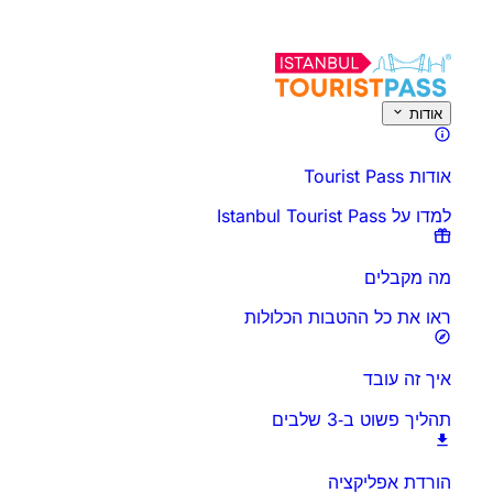
על פעילות זו
סקירה כללית
זמנים ומשך
הכל על
דע לפני שאתה הולך
שא
אודות
אודות Tourist Pass
למדו על Istanbul Tourist Pass
מה מקבלים
ראו את כל ההטבות הכלולות
איך זה עובד
תהליך פשוט ב‑3 שלבים
הורדת אפליקציה