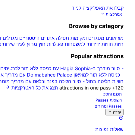
קבלו את האפליקציה לנייד
אטרקציות
Browse by category
מוזיאונים
מסגדים ומקומות תפילה
אתרים היסטוריים
מגדלים 
חיות
חוויות
ידידותי למשפחות
פעילויות חוץ
מחוץ לעיר
שירותים
Popular attractions
-
סיור מודרך ב-Hagia Sophia עם כניסה ללא תור לכרטיסים
-
כניסה ללא תור למוזיאון Dolmabahce Palace עם מדריך אודיו
חוויית חליטה בחול
-
סיור הליכה בפנר ובלאט עם מדריך מומ
120+ attractions in one pass
הצג את כל האטרקציות
תכננו וחסכו
השוואת Passes
Passes ומחירים
עזרה
שאלות נפוצות