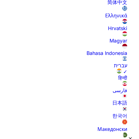
简体中文
Ελληνικά
Hrvatski
Magyar
Bahasa Indonesia
עברית
✓
हिन्दी
فارسی
日本語
한국어
Македонски