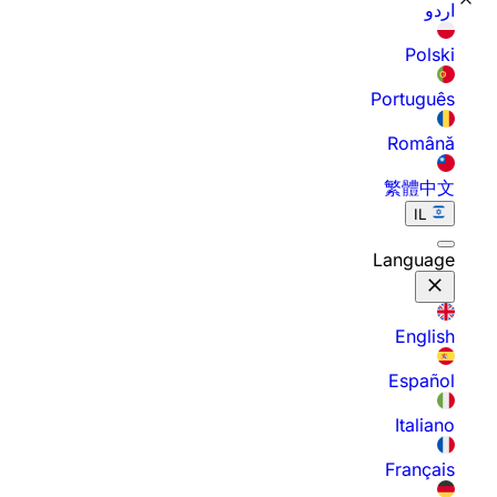
اردو
Polski
Português
Română
繁體中文
IL
Language
English
Español
Italiano
Français