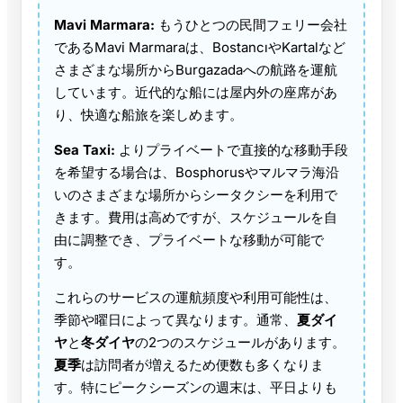
Mavi Marmara:
もうひとつの民間フェリー会社
であるMavi Marmaraは、BostancıやKartalなど
さまざまな場所からBurgazadaへの航路を運航
しています。近代的な船には屋内外の座席があ
り、快適な船旅を楽しめます。
Sea Taxi:
よりプライベートで直接的な移動手段
を希望する場合は、Bosphorusやマルマラ海沿
いのさまざまな場所からシータクシーを利用で
きます。費用は高めですが、スケジュールを自
由に調整でき、プライベートな移動が可能で
す。
これらのサービスの運航頻度や利用可能性は、
季節や曜日によって異なります。通常、
夏ダイ
ヤ
と
冬ダイヤ
の2つのスケジュールがあります。
夏季
は訪問者が増えるため便数も多くなりま
す。特にピークシーズンの週末は、平日よりも