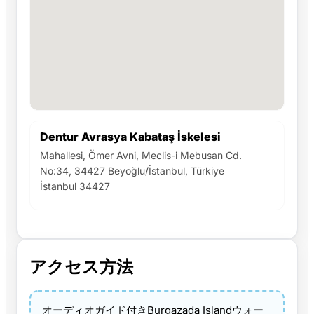
Dentur Avrasya Kabataş İskelesi
Mahallesi, Ömer Avni, Meclis-i Mebusan Cd.
No:34, 34427 Beyoğlu/İstanbul, Türkiye
İstanbul 34427
アクセス方法
オーディオガイド付きBurgazada Islandウォー