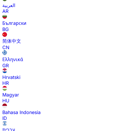
العربية
AR
Български
BG
简体中文
CN
Ελληνικά
GR
Hrvatski
HR
Magyar
HU
Bahasa Indonesia
ID
עברית