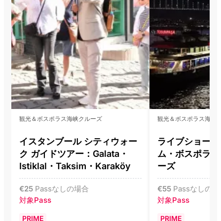
観光＆ボスポラス海峡クルーズ
観光＆ボスポラス海峡
イスタンブール シティウォー
ライブショー付
ク ガイドツアー：Galata・
ム・ボスポラス
Istiklal・Taksim・Karaköy
ーズ
€
25
Passなしの場合
€
55
Passなしの場
対象Pass
対象Pass
PRIME
PRIME