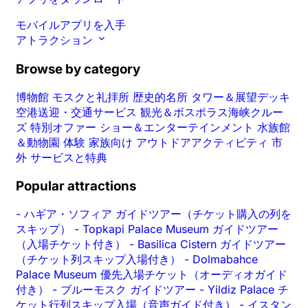
モバイルアプリを入手
アトラクション
Browse by category
博物館
モスクと礼拝所
歴史的名所
タワー＆展望デッキ
空港送迎・交通サービス
観光＆ボスポラス海峡クルー
ズ
特別オファー
ショー＆エンターテインメント
水族館
＆動物園
体験
家族向け
アウトドアアクティビティ
市
外
サービスと特典
Popular attractions
-
ハギア・ソフィア ガイドツアー（チケット購入の列を
スキップ）
-
Topkapi Palace Museum ガイドツアー
（入場チケット付き）
-
Basilica Cistern ガイドツアー
（チケット列スキップ入場付き）
-
Dolmabahce
Palace Museum 優先入場チケット（オーディオガイド
付き）
-
ブルーモスク ガイドツアー
-
Yildiz Palace チ
ケット行列スキップ入場（音声ガイド付き）
-
イスタン