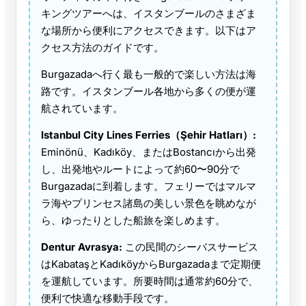
キングツアーへは、イスタンブールのさまざま
な場所から便利にアクセスできます。以下はア
クセス方法のガイドです。
Burgazadaへ行く最も一般的で楽しい方法は海
路です。イスタンブール各地から多くの便が運
航されています。
Istanbul City Lines Ferries（Şehir Hatları）:
Eminönü、Kadıköy、またはBostancıから出発
し、出発地やルートによって約60〜90分で
Burgazadaに到着します。フェリーではマルマ
ラ海やプリンセス諸島の美しい景色を眺めなが
ら、ゆったりとした船旅を楽しめます。
Dentur Avrasya:
この民間のシーバスサービス
はKabataşとKadıköyからBurgazadaまで定期便
を運航しています。所要時間は通常約60分で、
便利で快適な移動手段です。