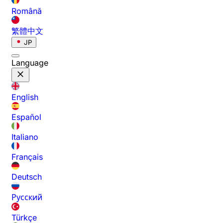
Română
繁體中文
JP
Language
English
Español
Italiano
Français
Deutsch
Русский
Türkçe