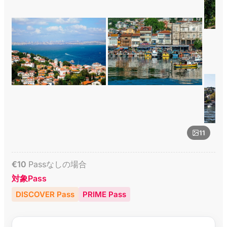
11
€
10
Passなしの場合
対象Pass
DISCOVER Pass
PRIME Pass