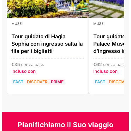
MUSEI
MUSEI
Tour guidato di Hagia
Tour guidato d
Sophia con ingresso salta la
Palace Museum 
fila per i biglietti
d’ingresso incl
€
35
senza pass
€
62
senza pass
Incluso con
Incluso con
FAST
DISCOVER
PRIME
FAST
DISCOVER
Pianifichiamo il Suo viaggio