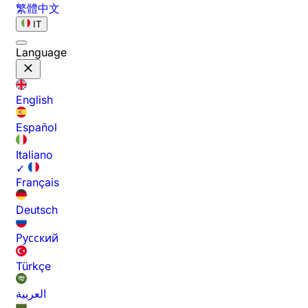
繁體中文
IT
Language
English
Español
Italiano
✓
Français
Deutsch
Русский
Türkçe
العربية