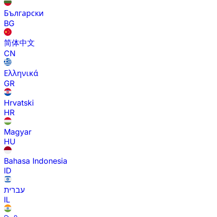
Български
BG
简体中文
CN
Ελληνικά
GR
Hrvatski
HR
Magyar
HU
Bahasa Indonesia
ID
עברית
IL