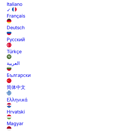
Italiano
✓
Français
Deutsch
Русский
Türkçe
العربية
Български
简体中文
Ελληνικά
Hrvatski
Magyar