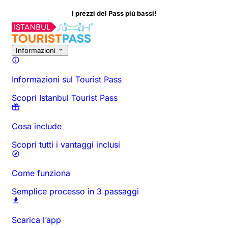
I prezzi del Pass più bassi!
Informazioni sull'Attività
Panoramica
Orari e Durata
Tutto Su
D
Informazioni
Informazioni sul Tourist Pass
Scopri Istanbul Tourist Pass
Cosa include
Scopri tutti i vantaggi inclusi
Come funziona
Semplice processo in 3 passaggi
Scarica l’app