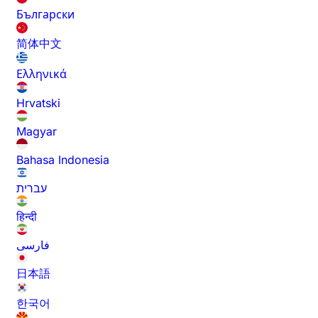
Български
简体中文
Ελληνικά
Hrvatski
Magyar
Bahasa Indonesia
עברית
हिन्दी
فارسی
日本語
한국어