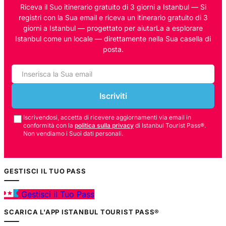
Riceva il Suo itinerario gratuito di 3 giorni a Istanbul — Si
registri con la Sua email e riceva un itinerario gratuito di 3
giorni a Istanbul — progettato per aiutarLa a esplorare
Istanbul come un locale — direttamente nella Sua casella di
posta.
Iscriviti
Iscrivendosi, accetta di ricevere aggiornamenti via email in
conformità con la
politica sulla privacy
di Istanbul Tourist Pass®.
Non vendiamo i Suoi dati personali.
GESTISCI IL TUO PASS
Gestisci il Tuo Pass
SCARICA L'APP ISTANBUL TOURIST PASS®