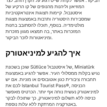
הביקור. אפשר לקחת שייט רגוע על הקרן הזהב לצד
המוזיאון וליהנות מהנופים של קו הרקיע של
איסטנבול. קיימות תצוגות אינטראקטיביות
שמסבירות היסטוריה ותרבות באמצעות מצגות
מולטימדיה. בנוסף, תוכלו להסתובב בחנות
המזכרות באתר, בה תמצאו מגוון מזכרות
ומיניאטורות לזכר הביקור.
איך להגיע למיניאטורק
שוכן בשכונת Sütlüce של איסטנבול, Miniatürk
נגיש בקלות ממסלולי העיר. אפשר להגיע באמצעות
תחבורה ציבורית כגון אוטובוסים או מוניות. אם יש
לכם את Istanbul Tourist Pass®, הכניסה
למיניאטורק נעשית נוחה אף יותר. הכרטיס מאפשר
כניסה ללא תשלום למיניאטורק, כך שתוכלו לבקר
באטרקציה המרתקת ללא עלות נוספת.