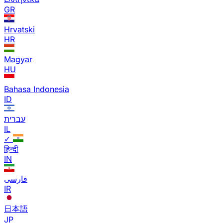
GR
Hrvatski
HR
Magyar
HU
Bahasa Indonesia
ID
עברית
IL
✓
हिन्दी
IN
فارسی
IR
日本語
JP