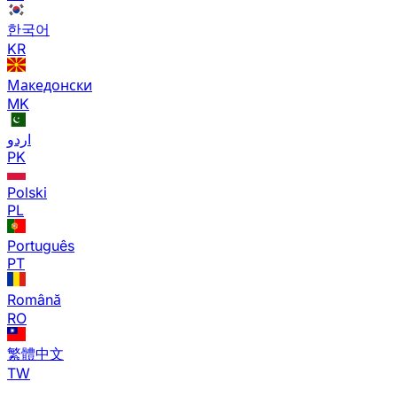
한국어
KR
Македонски
MK
اردو
PK
Polski
PL
Português
PT
Română
RO
繁體中文
TW