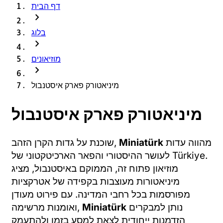
דף הבית
chevron_right
בלוג
chevron_right
מוזיאונים
chevron_right
מיניאטורק פארק איסטנבול
מיניאטורק פארק איסטנבול
מהווה עדות
Miniatürk
שוכנת על גדות הקרן הזהב,
לעושר ההיסטורי והפאר הארכיטקטוני של Türkiye.
מוזיאון פתוח זה, הממוקם באיסטנבול, מציג
מיניאטורות מעוצבות בקפידה של אטרקציות
מפורסמות בכל רחבי המדינה. עם פירוט מעודן
נותן למבקרים
Miniatürk
ואומנות מרשימה,
הזדמנות ייחודית לצאת למסע בזמן ולהתעמק