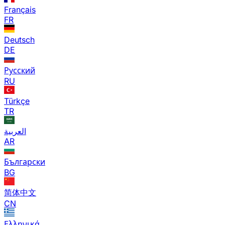
Français
FR
Deutsch
DE
Русский
RU
Türkçe
TR
العربية
AR
Български
BG
简体中文
CN
Ελληνικά