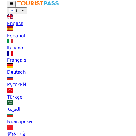
IL
English
Español
Italiano
Français
Deutsch
Русский
Türkçe
العربية
Български
简体中文