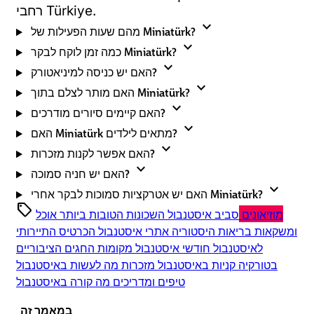
רחבי Türkiye.
expand_more
מהם שעות הפעילות של Miniatürk?
expand_more
כמה זמן לוקח לבקר Miniatürk?
expand_more
האם יש כניסה למיניאטורק?
expand_more
האם מותר לצלם בתוך Miniatürk?
expand_more
האם קיימים סיורים מודרכים?
expand_more
האם Miniatürk מתאים לילדים?
expand_more
האם אפשר לקנות מזכרות?
expand_more
האם יש חניה סמוכה?
expand_more
האם יש אטרקציות סמוכות לבקר אחרי Miniatürk?
sell
מוזיאונים
סביב איסטנבול
השכונות הטובות ביותר
אוכל
ומשקאות
בריאות
היסטוריה
אתרי איסטנבול
הכרטיס התיירותי
לאיסטנבול
חודשי איסטנבול
מקומות
החגים הציבוריים
בטורקיה
קניות באיסטנבול
מזכרות
מה לעשות באיסטנבול
טיפים ומדריכים
מה קורה באיסטנבול
במאמר זה