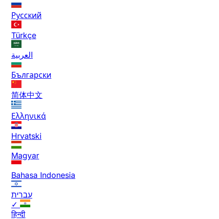
Русский
Türkçe
العربية
Български
简体中文
Ελληνικά
Hrvatski
Magyar
Bahasa Indonesia
עברית
✓
हिन्दी