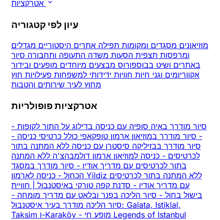
אטרקציות
עיון לפי קטגוריה
מוזיאונים
מסגדים ומקומות תפילה
אתרים היסטוריים
מגדלים
ומרפסות תצפית
הסעות משדה התעופה ותחבורה
סיור
באתרים ושיט בבוספורוס
מבצעים מיוחדים
מופעים ובידור
אקווריומים וגני חיות
חוויות
ידידותי למשפחות
פעילויות חוץ
מחוץ לעיר
שירותים והטבות
אטרקציות פופולריות
סיור מודרך באיה סופיה עם כניסה בדילוג על התור לקופות
-
-
סיור מודרך במוזיאון ארמון טופקאפי כולל כרטיסי כניסה
-
סיור מודרך בבזיליקה סיסטרן עם כניסה ללא המתנה בתור
לכרטיסים
-
כניסה למוזיאון ארמון דולמבהצ'ה ללא המתנה
בתור לכרטיסים עם מדריך אודיו
-
סיור מודרך במסגד
הכחול
-
כניסה לארמון Yildiz ללא המתנה בתור לכרטיסים
עם מדריך אודיו
-
סדנת קפה טורקי באיסטנבול | חוויית
בישול בחול
-
סיור הליכה בפנר ובלאט עם מדריך מומחה
-
סיור הליכה מודרך בעיר איסטנבול: Galata, Istiklal,
מופע חי Legends of Istanbul
-
Taksim ו-Karaköy