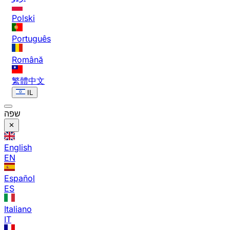
Polski
Português
Română
繁體中文
IL
שפה
English
EN
Español
ES
Italiano
IT