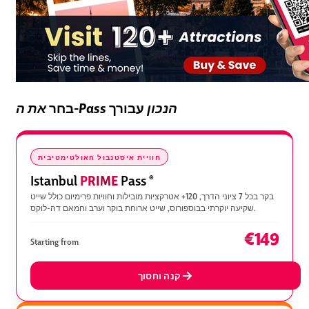
את ה-Pass הנכון
עבורך
בחר
חוויית איסטנבול האולטימטיבית
PRIME
Istanbul
Pass
®
בקר בכל 7 ציוני הדרך, 120+ אטרקציות מובילות וחוויות פרימיום כולל שייט
שקיעה יוקרתי בבוספורוס, שייט ארוחת בוקר וערב וחמאם דה-לוקס.
€149
Starting from
קנה וחסוך