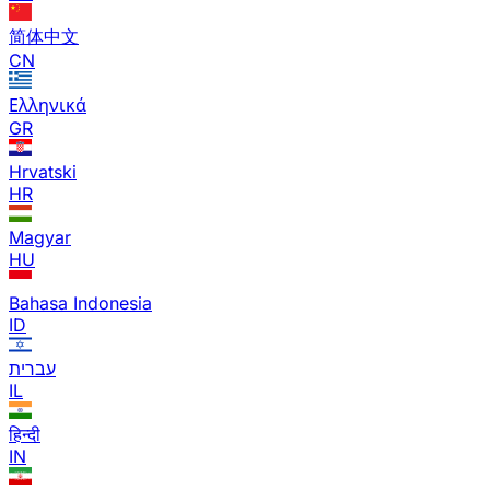
简体中文
CN
Ελληνικά
GR
Hrvatski
HR
Magyar
HU
Bahasa Indonesia
ID
עברית
IL
हिन्दी
IN