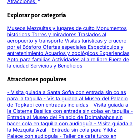
Atracciones
Explorar por categoría
Museos
Mezquitas y lugares de culto
Monumentos
históricos
Torres y miradores
Traslados al
aeropuerto y transporte
Visitas turísticas y crucero
por el Bósforo
Ofertas especiales
Espectáculos y
entretenimiento
Acuarios y zoológicos
Experiencias
Apto para familias
Actividades al aire libre
Fuera de
la ciudad
Servicios y Beneficios
Atracciones populares
-
Visita guiada a Santa Sofía con entrada sin colas
para la taquilla
-
Visita guiada al Museo del Palacio
de Topkapi con entradas incluidas
-
Visita guiada a
la Cisterna Basílica con entrada sin colas en taquilla
-
Entrada al Museo del Palacio de Dolmabahce sin
hacer cola en taquilla con audioguía
-
Visita guiada a
la Mezquita Azul
-
Entrada sin cola para Yildiz
Palace con audioguía
-
Taller de café turco en