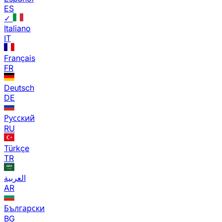
ES
✓
Italiano
IT
Français
FR
Deutsch
DE
Русский
RU
Türkçe
TR
العربية
AR
Български
BG