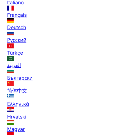
Italiano
Français
Deutsch
Русский
Türkçe
العربية
Български
简体中文
Ελληνικά
Hrvatski
Magyar