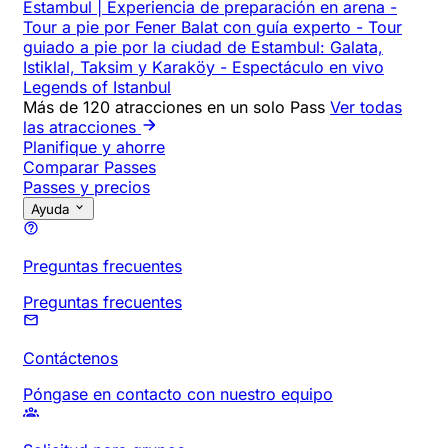
Estambul | Experiencia de preparación en arena
-
Tour a pie por Fener Balat con guía experto
-
Tour
guiado a pie por la ciudad de Estambul: Galata,
Istiklal, Taksim y Karaköy
-
Espectáculo en vivo
Legends of Istanbul
Más de 120 atracciones en un solo Pass
Ver todas
las atracciones
Planifique y ahorre
Comparar Passes
Passes y precios
Ayuda
Preguntas frecuentes
Preguntas frecuentes
Contáctenos
Póngase en contacto con nuestro equipo