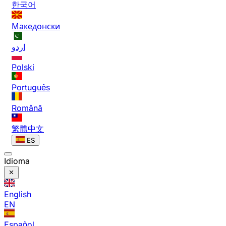
한국어
Македонски
اردو
Polski
Português
Română
繁體中文
ES
Idioma
English
EN
Español