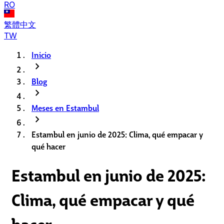
RO
繁體中文
TW
Inicio
chevron_right
Blog
chevron_right
Meses en Estambul
chevron_right
Estambul en junio de 2025: Clima, qué empacar y
qué hacer
Estambul en junio de 2025:
Clima, qué empacar y qué
hacer