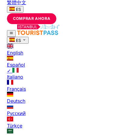
繁體中文
ES
COMPRAR AHORA
ES
English
Español
✓
Italiano
Français
Deutsch
Русский
Türkçe