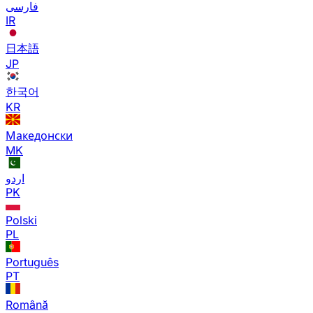
فارسی
IR
日本語
JP
한국어
KR
Македонски
MK
اردو
PK
Polski
PL
Português
PT
Română