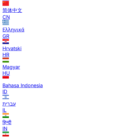
简体中文
CN
Ελληνικά
GR
Hrvatski
HR
Magyar
HU
Bahasa Indonesia
ID
עברית
IL
हिन्दी
IN