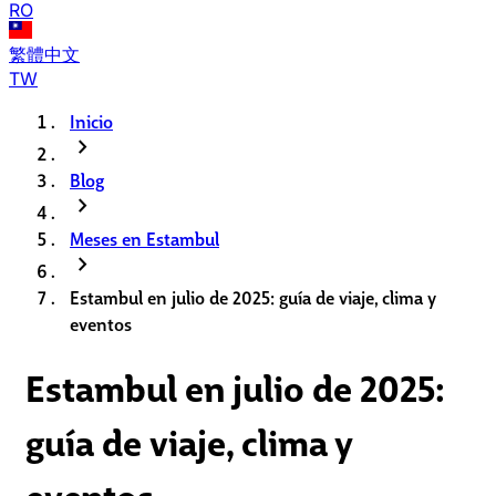
RO
繁體中文
TW
Inicio
chevron_right
Blog
chevron_right
Meses en Estambul
chevron_right
Estambul en julio de 2025: guía de viaje, clima y
eventos
Estambul en julio de 2025:
guía de viaje, clima y
eventos