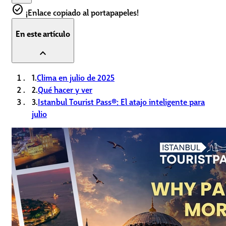
check_circle
¡Enlace copiado al portapapeles!
En este artículo
expand_less
1.
Clima en julio de 2025
2.
Qué hacer y ver
3.
Istanbul Tourist Pass®: El atajo inteligente para
julio