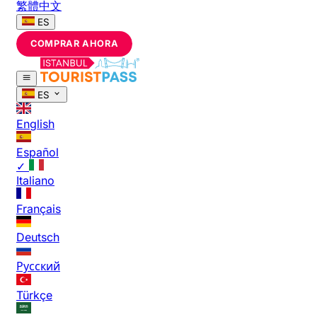
繁體中文
ES
COMPRAR AHORA
ES
English
Español
✓
Italiano
Français
Deutsch
Русский
Türkçe