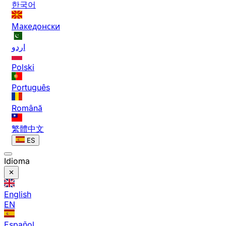
한국어
Македонски
اردو
Polski
Português
Română
繁體中文
ES
Idioma
English
EN
Español