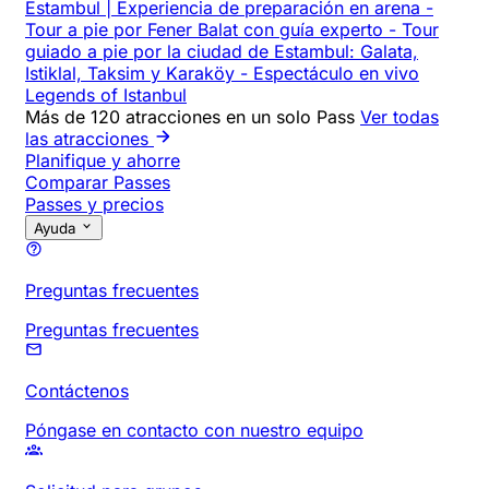
Estambul | Experiencia de preparación en arena
-
Tour a pie por Fener Balat con guía experto
-
Tour
guiado a pie por la ciudad de Estambul: Galata,
Istiklal, Taksim y Karaköy
-
Espectáculo en vivo
Legends of Istanbul
Más de 120 atracciones en un solo Pass
Ver todas
las atracciones
Planifique y ahorre
Comparar Passes
Passes y precios
Ayuda
Preguntas frecuentes
Preguntas frecuentes
Contáctenos
Póngase en contacto con nuestro equipo