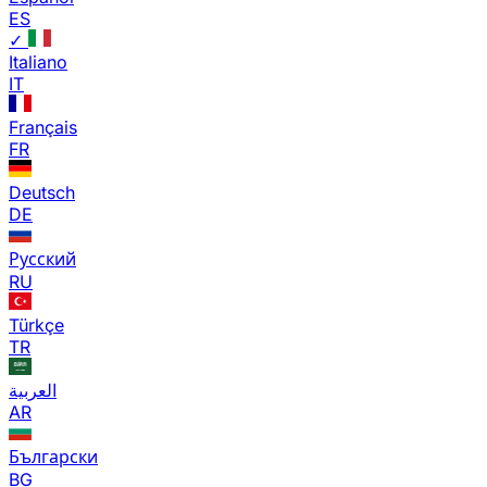
ES
✓
Italiano
IT
Français
FR
Deutsch
DE
Русский
RU
Türkçe
TR
العربية
AR
Български
BG