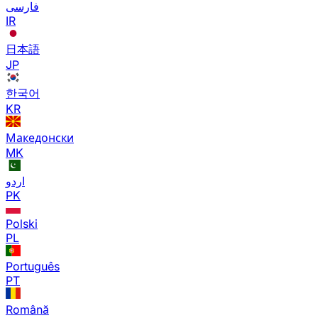
فارسی
IR
日本語
JP
한국어
KR
Македонски
MK
اردو
PK
Polski
PL
Português
PT
Română