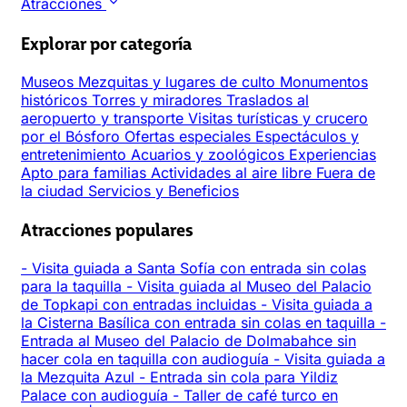
Atracciones
Explorar por categoría
Museos
Mezquitas y lugares de culto
Monumentos
históricos
Torres y miradores
Traslados al
aeropuerto y transporte
Visitas turísticas y crucero
por el Bósforo
Ofertas especiales
Espectáculos y
entretenimiento
Acuarios y zoológicos
Experiencias
Apto para familias
Actividades al aire libre
Fuera de
la ciudad
Servicios y Beneficios
Atracciones populares
-
Visita guiada a Santa Sofía con entrada sin colas
para la taquilla
-
Visita guiada al Museo del Palacio
de Topkapi con entradas incluidas
-
Visita guiada a
la Cisterna Basílica con entrada sin colas en taquilla
-
Entrada al Museo del Palacio de Dolmabahce sin
hacer cola en taquilla con audioguía
-
Visita guiada a
la Mezquita Azul
-
Entrada sin cola para Yildiz
Palace con audioguía
-
Taller de café turco en