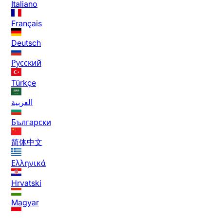
Italiano
Français
Deutsch
Русский
Türkçe
العربية
Български
简体中文
Ελληνικά
Hrvatski
Magyar