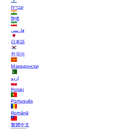
עברית
हिन्दी
فارسی
日本語
한국어
Македонски
اردو
Polski
Português
Română
繁體中文