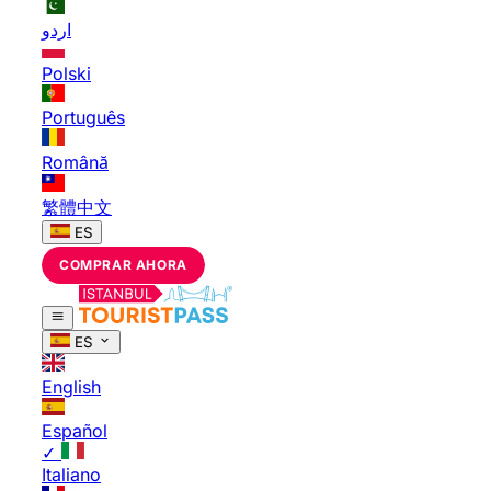
اردو
Polski
Português
Română
繁體中文
ES
COMPRAR AHORA
ES
English
Español
✓
Italiano