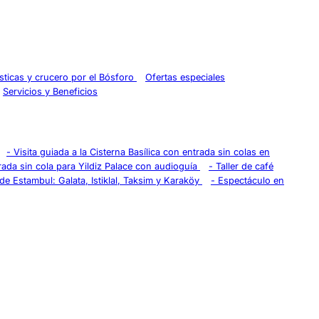
rísticas y crucero por el Bósforo
Ofertas especiales
Servicios y Beneficios
-
Visita guiada a la Cisterna Basílica con entrada sin colas en
rada sin cola para Yildiz Palace con audioguía
-
Taller de café
de Estambul: Galata, Istiklal, Taksim y Karaköy
-
Espectáculo en