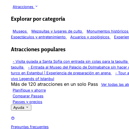
Atracciones
Explorar por categoría
Museos
Mezquitas y lugares de culto
Monumentos histórico
Espectáculos y entretenimiento
Acuarios y zoológicos
Experie
Atracciones populares
-
Visita guiada a Santa Sofía con entrada sin colas para la taquilla
taquilla
-
Entrada al Museo del Palacio de Dolmabahce sin hacer c
turco en Estambul | Experiencia de preparación en arena
-
Tour a
vivo Legends of Istanbul
Más de 120 atracciones en un solo Pass
Ver todas las a
Planifique y ahorre
Comparar Passes
Passes y precios
Ayuda
Preguntas frecuentes