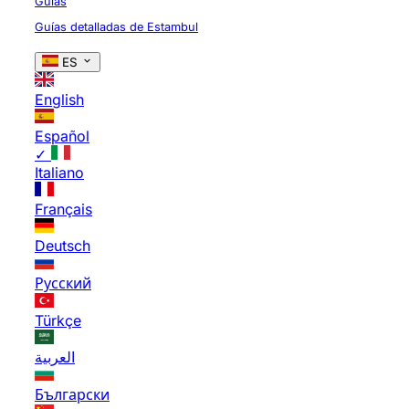
Guías
Guías detalladas de Estambul
ES
English
Español
✓
Italiano
Français
Deutsch
Русский
Türkçe
العربية
Български