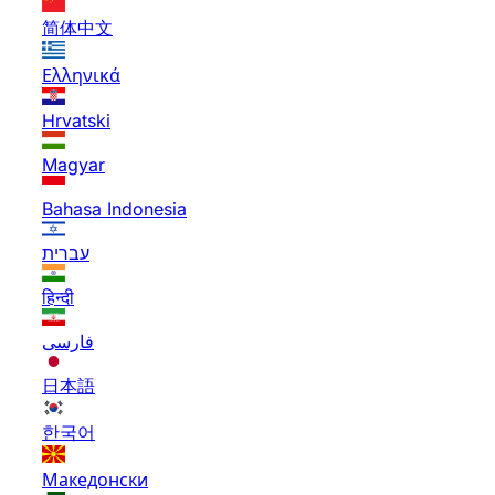
简体中文
Ελληνικά
Hrvatski
Magyar
Bahasa Indonesia
עברית
हिन्दी
فارسی
日本語
한국어
Македонски