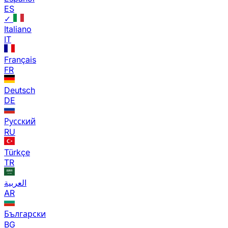
ES
✓
Italiano
IT
Français
FR
Deutsch
DE
Русский
RU
Türkçe
TR
العربية
AR
Български
BG