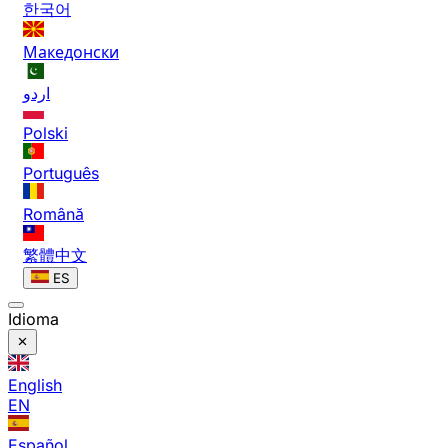
한국어
Македонски
اردو
Polski
Português
Română
繁體中文
ES
Idioma
English
EN
Español