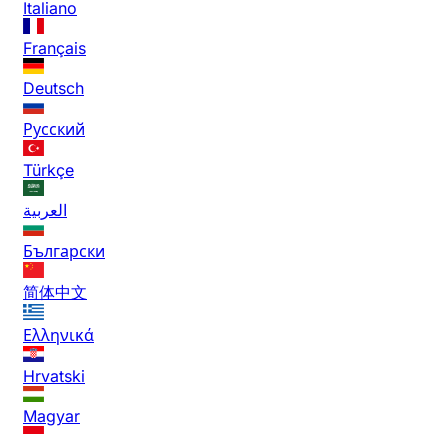
Italiano
Français
Deutsch
Русский
Türkçe
العربية
Български
简体中文
Ελληνικά
Hrvatski
Magyar