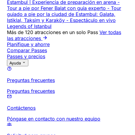
Estambul | Experiencia de preparación en arena
-
Tour a pie por Fener Balat con guía experto
-
Tour
guiado a pie por la ciudad de Estambul: Galata,
Istiklal, Taksim y Karaköy
-
Espectáculo en vivo
Legends of Istanbul
Más de 120 atracciones en un solo Pass
Ver todas
las atracciones
Planifique y ahorre
Comparar Passes
Passes y precios
Ayuda
Preguntas frecuentes
Preguntas frecuentes
Contáctenos
Póngase en contacto con nuestro equipo