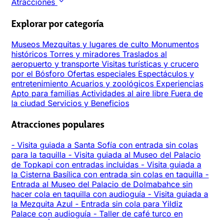
Atracciones
Explorar por categoría
Museos
Mezquitas y lugares de culto
Monumentos
históricos
Torres y miradores
Traslados al
aeropuerto y transporte
Visitas turísticas y crucero
por el Bósforo
Ofertas especiales
Espectáculos y
entretenimiento
Acuarios y zoológicos
Experiencias
Apto para familias
Actividades al aire libre
Fuera de
la ciudad
Servicios y Beneficios
Atracciones populares
-
Visita guiada a Santa Sofía con entrada sin colas
para la taquilla
-
Visita guiada al Museo del Palacio
de Topkapi con entradas incluidas
-
Visita guiada a
la Cisterna Basílica con entrada sin colas en taquilla
-
Entrada al Museo del Palacio de Dolmabahce sin
hacer cola en taquilla con audioguía
-
Visita guiada a
la Mezquita Azul
-
Entrada sin cola para Yildiz
Palace con audioguía
-
Taller de café turco en