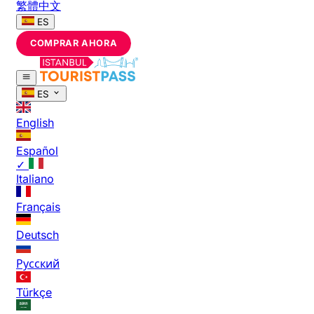
繁體中文
ES
COMPRAR AHORA
ES
English
Español
✓
Italiano
Français
Deutsch
Русский
Türkçe