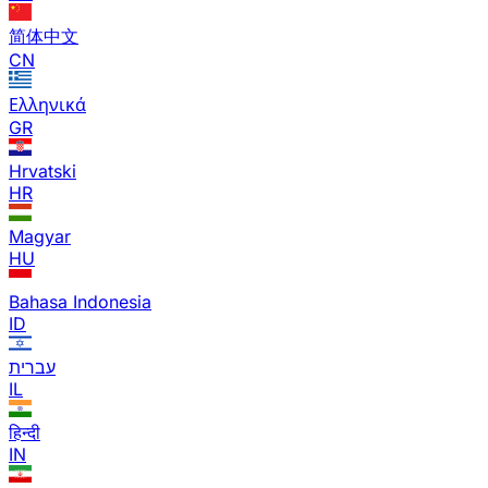
简体中文
CN
Ελληνικά
GR
Hrvatski
HR
Magyar
HU
Bahasa Indonesia
ID
עברית
IL
हिन्दी
IN