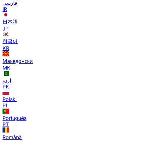
فارسی
IR
日本語
JP
한국어
KR
Македонски
MK
اردو
PK
Polski
PL
Português
PT
Română