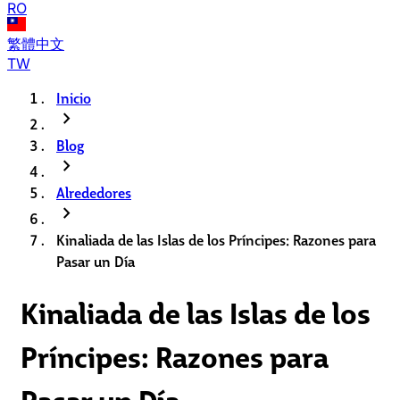
RO
繁體中文
TW
Inicio
chevron_right
Blog
chevron_right
Alrededores
chevron_right
Kinaliada de las Islas de los Príncipes: Razones para
Pasar un Día
Kinaliada de las Islas de los
Príncipes: Razones para
Pasar un Día