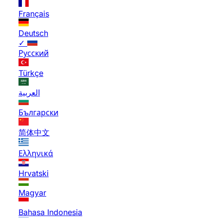
Français
Deutsch
✓
Русский
Türkçe
العربية
Български
简体中文
Ελληνικά
Hrvatski
Magyar
Bahasa Indonesia