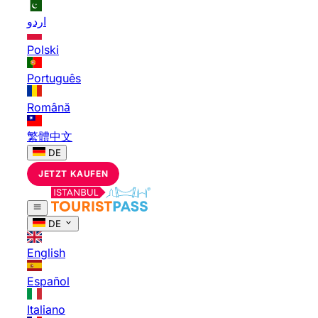
اردو
Polski
Português
Română
繁體中文
DE
JETZT KAUFEN
DE
English
Español
Italiano