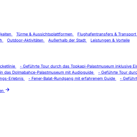
gkeiten
Türme & Aussichtsplattformen
Flughafentransfers & Transpor
ch
Outdoor-Aktivitäten
Außerhalb der Stadt
Leistungen & Vorteile
cketlinie
-
Geführte Tour durch das Topkapi-Palastmuseum inklusive Ein
n in das Dolmabahce-Palastmuseum mit Audioguide
-
Geführte Tour dur
ungs-Erlebnis
-
Fener-Balat-Rundgang mit erfahrenem Guide
-
Geführt
en