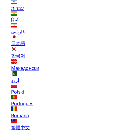
עברית
हिन्दी
فارسی
日本語
한국어
Македонски
اردو
Polski
Português
Română
繁體中文