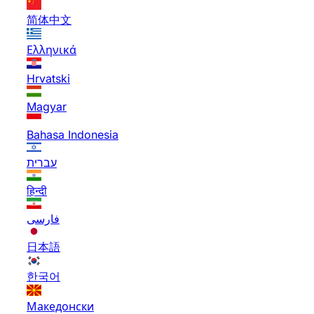
简体中文
Ελληνικά
Hrvatski
Magyar
Bahasa Indonesia
עברית
हिन्दी
فارسی
日本語
한국어
Македонски