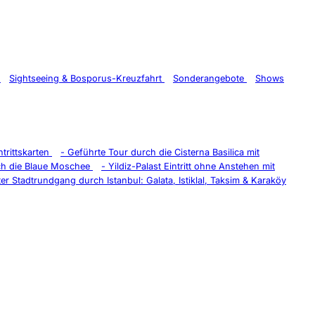
t
Sightseeing & Bosporus-Kreuzfahrt
Sonderangebote
Shows
trittskarten
-
Geführte Tour durch die Cisterna Basilica mit
ch die Blaue Moschee
-
Yildiz-Palast Eintritt ohne Anstehen mit
er Stadtrundgang durch Istanbul: Galata, Istiklal, Taksim & Karaköy