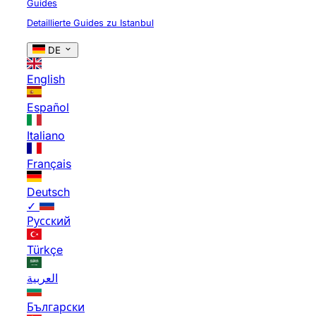
Guides
Detaillierte Guides zu Istanbul
DE
English
Español
Italiano
Français
Deutsch
✓
Русский
Türkçe
العربية
Български