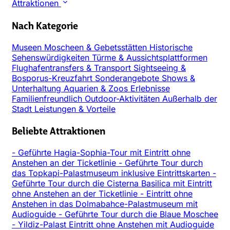
Attraktionen
Nach Kategorie
Museen
Moscheen & Gebetsstätten
Historische
Sehenswürdigkeiten
Türme & Aussichtsplattformen
Flughafentransfers & Transport
Sightseeing &
Bosporus-Kreuzfahrt
Sonderangebote
Shows &
Unterhaltung
Aquarien & Zoos
Erlebnisse
Familienfreundlich
Outdoor-Aktivitäten
Außerhalb der
Stadt
Leistungen & Vorteile
Beliebte Attraktionen
-
Geführte Hagia-Sophia-Tour mit Eintritt ohne
Anstehen an der Ticketlinie
-
Geführte Tour durch
das Topkapi-Palastmuseum inklusive Eintrittskarten
-
Geführte Tour durch die Cisterna Basilica mit Eintritt
ohne Anstehen an der Ticketlinie
-
Eintritt ohne
Anstehen in das Dolmabahce-Palastmuseum mit
Audioguide
-
Geführte Tour durch die Blaue Moschee
-
Yildiz-Palast Eintritt ohne Anstehen mit Audioguide