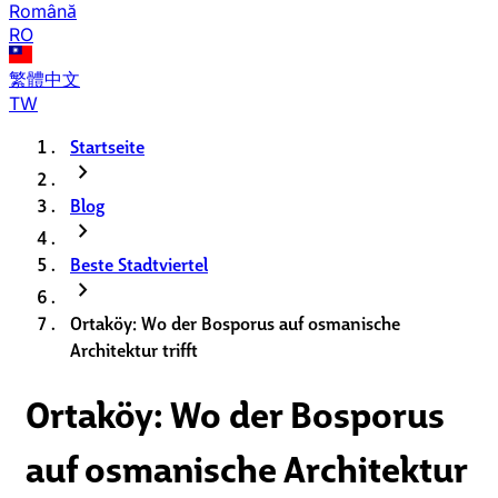
Română
RO
繁體中文
TW
Startseite
chevron_right
Blog
chevron_right
Beste Stadtviertel
chevron_right
Ortaköy: Wo der Bosporus auf osmanische
Architektur trifft
Ortaköy: Wo der Bosporus
auf osmanische Architektur