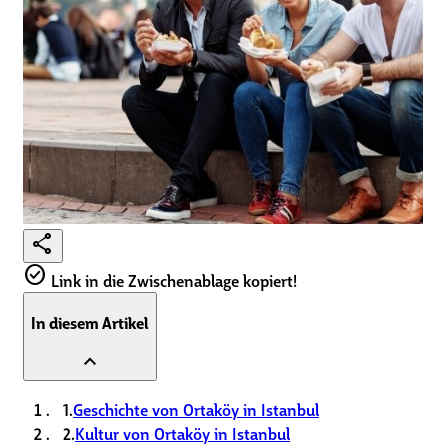
share
check_circle
Link in die Zwischenablage kopiert!
In diesem Artikel
expand_less
1.
Geschichte von Ortaköy in Istanbul
2.
Kultur von Ortaköy in Istanbul