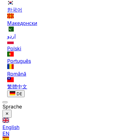
한국어
Македонски
اردو
Polski
Português
Română
繁體中文
DE
Sprache
English
EN