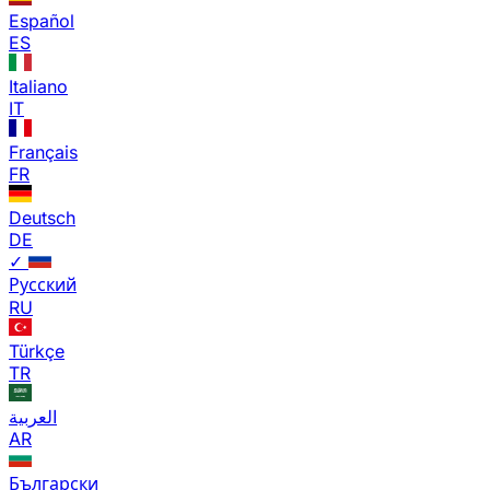
Español
ES
Italiano
IT
Français
FR
Deutsch
DE
✓
Русский
RU
Türkçe
TR
العربية
AR
Български