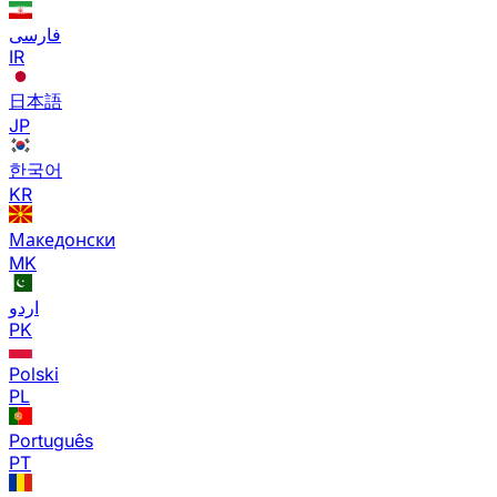
فارسی
IR
日本語
JP
한국어
KR
Македонски
MK
اردو
PK
Polski
PL
Português
PT