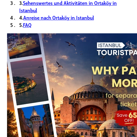
3.
Sehenswertes und Aktivitäten in Ortaköy in
Istanbul
4.
Anreise nach Ortaköy in Istanbul
5.
FAQ