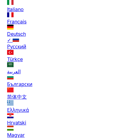
Italiano
Français
Deutsch
✓
Русский
Türkçe
العربية
Български
简体中文
Ελληνικά
Hrvatski
Magyar