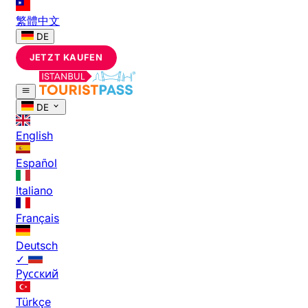
繁體中文
DE
JETZT KAUFEN
DE
English
Español
Italiano
Français
Deutsch
✓
Русский
Türkçe