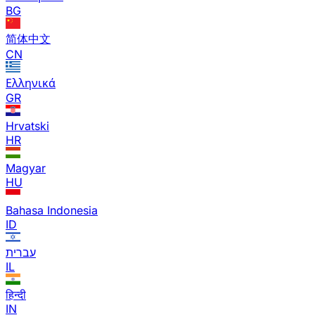
BG
简体中文
CN
Ελληνικά
GR
Hrvatski
HR
Magyar
HU
Bahasa Indonesia
ID
עברית
IL
हिन्दी
IN