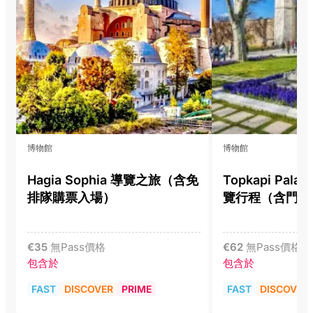
博物館
博物館
Hagia Sophia 導覽之旅（含免
Topkapi Pala
排隊購票入場）
覽行程（含門票
€
35
無Pass價格
€
62
無Pass價格
包含於
包含於
FAST
DISCOVER
PRIME
FAST
DISCOVER