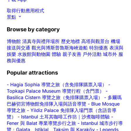
取得行動應用程式
景點
Browse by category
博物館
清真寺與禮拜場所
歷史地標
高塔與觀景台
機場
接送與交通
觀光與博斯普魯斯海峽遊船
特別優惠
表演與
娛樂
水族館與動物園
體驗
親子友善
戶外活動
城市外
服
務與優惠
Popular attractions
-
Hagia Sophia 導覽之旅（含免排隊購票入場）
-
Topkapi Palace Museum 導覽行程（含門票）
-
Basilica Cistern 導覽之旅（免排隊購票入場）
-
多爾瑪
巴赫切宮博物館免排隊入場與語音導覽
-
Blue Mosque
導覽之旅
-
Yildiz Palace 免排隊入場門票（含語音導
覽）
-
Istanbul 土耳其咖啡工作坊｜沙煮咖啡體驗
-
Fener 與 Balat 專業導覽步行之旅
-
Istanbul 城市步行導
覽：Galata、Istiklal、Taksim 與 Karaköy
-
Legends