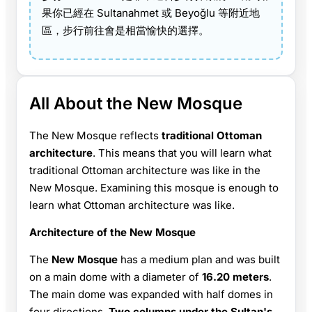
果你已經在 Sultanahmet 或 Beyoğlu 等附近地
區，步行前往會是相當愉快的選擇。
All About the New Mosque
The New Mosque reflects
traditional Ottoman
architecture
. This means that you will learn what
traditional Ottoman architecture was like in the
New Mosque. Examining this mosque is enough to
learn what Ottoman architecture was like.
Architecture of the New Mosque
The
New Mosque
has a medium plan and was built
on a main dome with a diameter of
16.20 meters
.
The main dome was expanded with half domes in
four directions.
Two columns under the Sultan's