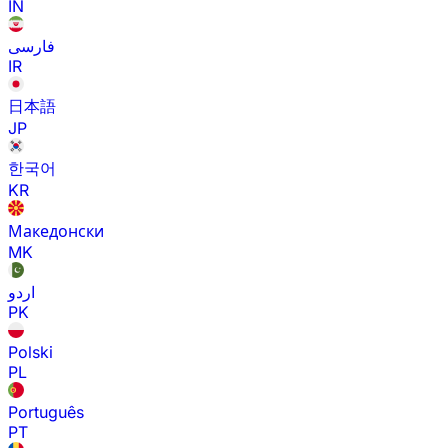
IN
فارسی
IR
日本語
JP
한국어
KR
Македонски
MK
اردو
PK
Polski
PL
Português
PT