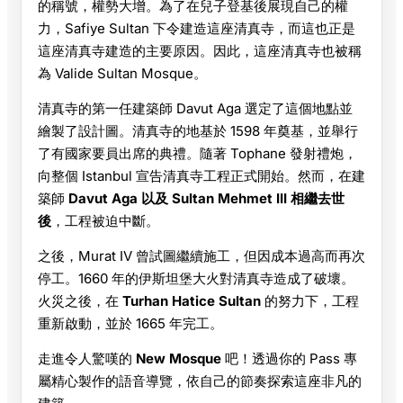
的稱號，權勢大增。為了在兒子登基後展現自己的權
力，Safiye Sultan 下令建造這座清真寺，而這也正是
這座清真寺建造的主要原因。因此，這座清真寺也被稱
為 Valide Sultan Mosque。
清真寺的第一任建築師 Davut Aga 選定了這個地點並
繪製了設計圖。清真寺的地基於 1598 年奠基，並舉行
了有國家要員出席的典禮。隨著 Tophane 發射禮炮，
向整個 Istanbul 宣告清真寺工程正式開始。然而，在建
築師
Davut Aga 以及 Sultan Mehmet III 相繼去世
後
，工程被迫中斷。
之後，Murat IV 曾試圖繼續施工，但因成本過高而再次
停工。1660 年的伊斯坦堡大火對清真寺造成了破壞。
火災之後，在
Turhan Hatice Sultan
的努力下，工程
重新啟動，並於 1665 年完工。
走進令人驚嘆的
New Mosque
吧！透過你的 Pass 專
屬精心製作的語音導覽，依自己的節奏探索這座非凡的