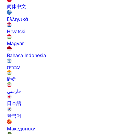
简体中文
Ελληνικά
Hrvatski
Magyar
Bahasa Indonesia
עברית
हिन्दी
فارسی
日本語
한국어
Македонски