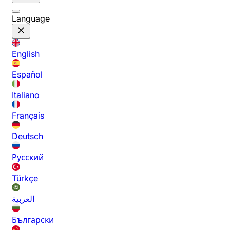
Language
English
Español
Italiano
Français
Deutsch
Русский
Türkçe
العربية
Български