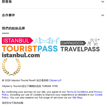
部落格
合作夥伴
我們的姐妹品牌
© 2026 Istanbul Tourist Pass®
的註冊商標
Cityberry®
Cityberry Tourism是以下機構的成員
TURSAB
11745
By continuing your journey on our site, you agree to our
Terms & Conditions
and
Privacy
Policy
, including our use of cookies to improve your experience as detailed in our
Cookie
Policy
. You can also explore our full range of services via our
Site Map
.
保證安全可靠的結帳