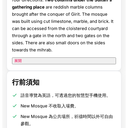
gathering place
are reddish marble columns
brought after the conquer of Girit. The mosque
was built using cut limestone, marble, and brick. It
can be accessed from the cloistered courtyard
through a gate in the north and two gates on the
sides. There are also small doors on the sides
towards the mihrab.
展開
行前須知
語音導覽為英語，可透過您的智慧型手機使用。
New Mosque 不收取入場費。
New Mosque 為公共場所，祈禱時間以外可自由
參觀。