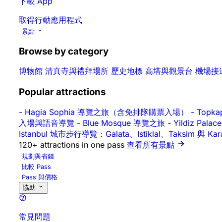
下載 App
取得行動應用程式
景點
Browse by category
博物館
清真寺與禮拜場所
歷史地標
高塔與觀景台
機場接
Popular attractions
-
Hagia Sophia 導覽之旅（含免排隊購票入場）
-
Topk
入場與語音導覽
-
Blue Mosque 導覽之旅
-
Yildiz P
Istanbul 城市步行導覽：Galata、Istiklal、Taksim 與 Ka
120+ attractions in one pass
查看所有景點
規劃與省錢
比較 Pass
Pass 與價格
協助
常見問題