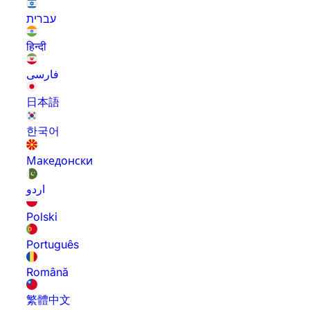
עברית
हिन्दी
فارسی
日本語
한국어
Македонски
اردو
Polski
Português
Română
繁體中文