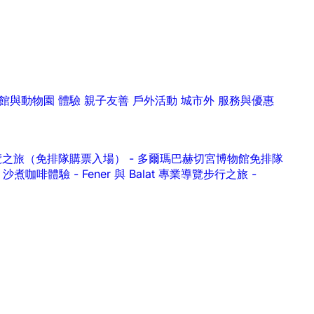
館與動物園
體驗
親子友善
戶外活動
城市外
服務與優惠
ern 導覽之旅（免排隊購票入場）
-
多爾瑪巴赫切宮博物館免排隊
作坊｜沙煮咖啡體驗
-
Fener 與 Balat 專業導覽步行之旅
-