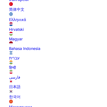
简体中文
Ελληνικά
Hrvatski
Magyar
Bahasa Indonesia
עברית
हिन्दी
فارسی
日本語
한국어