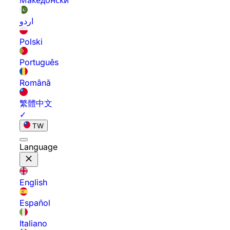
Македонски
اردو
Polski
Português
Română
繁體中文
✓
TW
Language
English
Español
Italiano