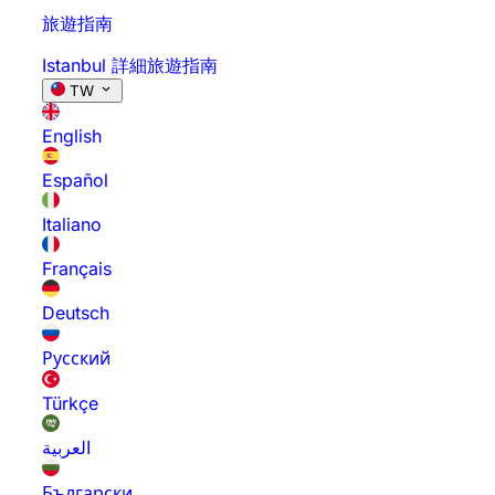
旅遊指南
Istanbul 詳細旅遊指南
TW
English
Español
Italiano
Français
Deutsch
Русский
Türkçe
العربية
Български