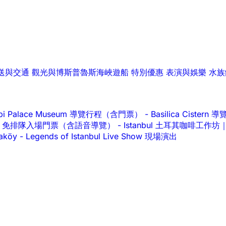
送與交通
觀光與博斯普魯斯海峽遊船
特別優惠
表演與娛樂
水族
api Palace Museum 導覽行程（含門票）
-
Basilica Cist
alace 免排隊入場門票（含語音導覽）
-
Istanbul 土耳其咖啡工
raköy
-
Legends of Istanbul Live Show 現場演出