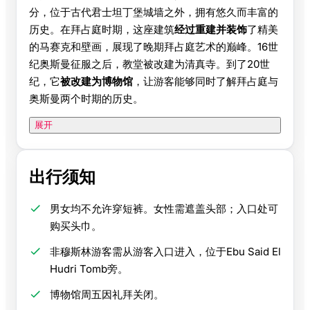
分，位于古代君士坦丁堡城墙之外，拥有悠久而丰富的
历史。在拜占庭时期，这座建筑
经过重建并装饰
了精美
的马赛克和壁画，展现了晚期拜占庭艺术的巅峰。16世
纪奥斯曼征服之后，教堂被改建为清真寺。到了20世
纪，它
被改建为博物馆
，让游客能够同时了解拜占庭与
奥斯曼两个时期的历史。
展开
出行须知
男女均不允许穿短裤。女性需遮盖头部；入口处可
购买头巾。
非穆斯林游客需从游客入口进入，位于Ebu Said El
Hudri Tomb旁。
博物馆周五因礼拜关闭。