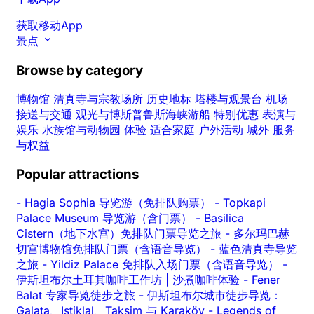
获取移动App
景点
Browse by category
博物馆
清真寺与宗教场所
历史地标
塔楼与观景台
机场
接送与交通
观光与博斯普鲁斯海峡游船
特别优惠
表演与
娱乐
水族馆与动物园
体验
适合家庭
户外活动
城外
服务
与权益
Popular attractions
-
Hagia Sophia 导览游（免排队购票）
-
Topkapi
Palace Museum 导览游（含门票）
-
Basilica
Cistern（地下水宫）免排队门票导览之旅
-
多尔玛巴赫
切宫博物馆免排队门票（含语音导览）
-
蓝色清真寺导览
之旅
-
Yildiz Palace 免排队入场门票（含语音导览）
-
伊斯坦布尔土耳其咖啡工作坊 | 沙煮咖啡体验
-
Fener
Balat 专家导览徒步之旅
-
伊斯坦布尔城市徒步导览：
Galata、Istiklal、Taksim 与 Karaköy
-
Legends of