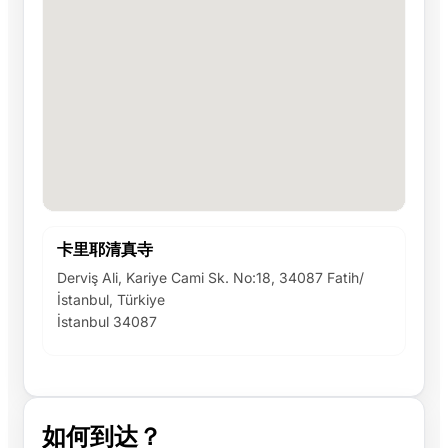
卡里耶清真寺
Derviş Ali, Kariye Cami Sk. No:18, 34087 Fatih/
İstanbul, Türkiye
İstanbul 34087
如何到达？