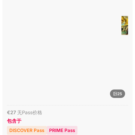
25
€
27
无Pass价格
包含于
DISCOVER Pass
PRIME Pass