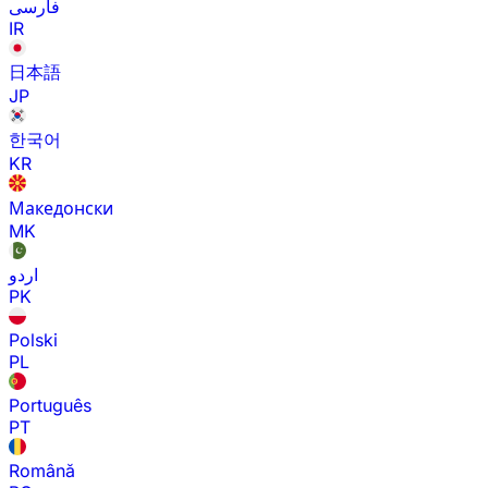
فارسی
IR
日本語
JP
한국어
KR
Македонски
MK
اردو
PK
Polski
PL
Português
PT
Română