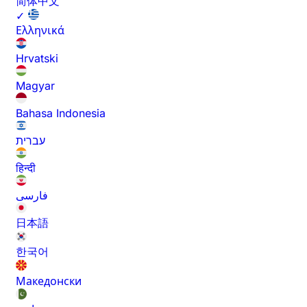
简体中文
✓
Ελληνικά
Hrvatski
Magyar
Bahasa Indonesia
עברית
हिन्दी
فارسی
日本語
한국어
Македонски