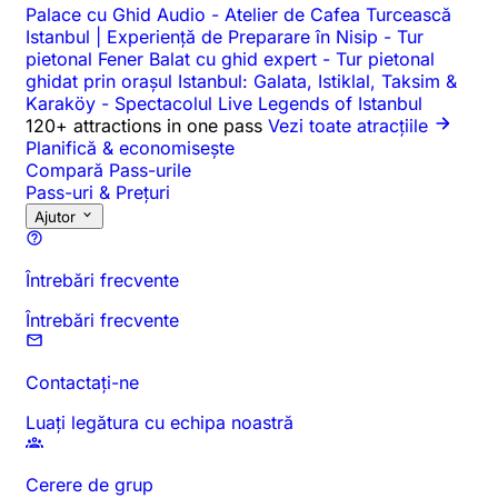
Palace cu Ghid Audio
-
Atelier de Cafea Turcească
Istanbul | Experiență de Preparare în Nisip
-
Tur
pietonal Fener Balat cu ghid expert
-
Tur pietonal
ghidat prin orașul Istanbul: Galata, Istiklal, Taksim &
Karaköy
-
Spectacolul Live Legends of Istanbul
120+ attractions in one pass
Vezi toate atracțiile
Planifică & economisește
Compară Pass-urile
Pass-uri & Prețuri
Ajutor
Întrebări frecvente
Întrebări frecvente
Contactați-ne
Luați legătura cu echipa noastră
Cerere de grup