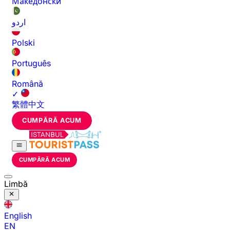
Македонски
اردو
Polski
Português
Română
✓
繁體中文
CUMPĂRĂ ACUM
CUMPĂRĂ ACUM
Limbă
English
EN