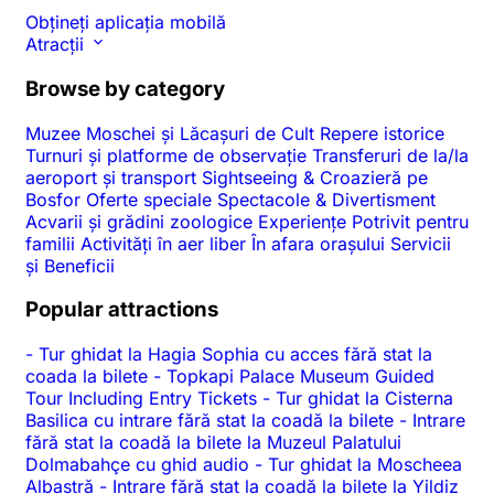
Obțineți aplicația mobilă
Atracții
Browse by category
Muzee
Moschei și Lăcașuri de Cult
Repere istorice
Turnuri și platforme de observație
Transferuri de la/la
aeroport și transport
Sightseeing & Croazieră pe
Bosfor
Oferte speciale
Spectacole & Divertisment
Acvarii și grădini zoologice
Experiențe
Potrivit pentru
familii
Activități în aer liber
În afara orașului
Servicii
și Beneficii
Popular attractions
-
Tur ghidat la Hagia Sophia cu acces fără stat la
coada la bilete
-
Topkapi Palace Museum Guided
Tour Including Entry Tickets
-
Tur ghidat la Cisterna
Basilica cu intrare fără stat la coadă la bilete
-
Intrare
fără stat la coadă la bilete la Muzeul Palatului
Dolmabahçe cu ghid audio
-
Tur ghidat la Moscheea
Albastră
-
Intrare fără stat la coadă la bilete la Yildiz