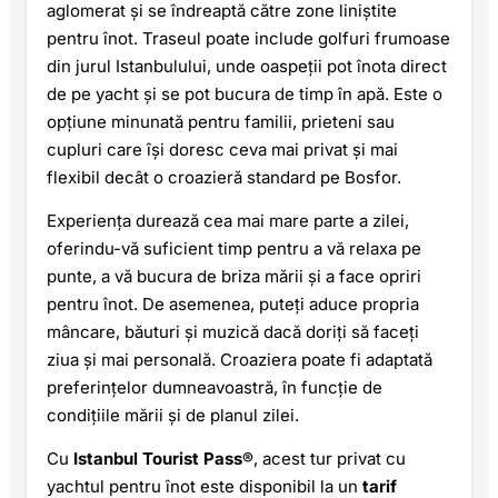
aglomerat și se îndreaptă către zone liniștite
pentru înot. Traseul poate include golfuri frumoase
din jurul Istanbulului, unde oaspeții pot înota direct
de pe yacht și se pot bucura de timp în apă. Este o
opțiune minunată pentru familii, prieteni sau
cupluri care își doresc ceva mai privat și mai
flexibil decât o croazieră standard pe Bosfor.
Experiența durează cea mai mare parte a zilei,
oferindu-vă suficient timp pentru a vă relaxa pe
punte, a vă bucura de briza mării și a face opriri
pentru înot. De asemenea, puteți aduce propria
mâncare, băuturi și muzică dacă doriți să faceți
ziua și mai personală. Croaziera poate fi adaptată
preferințelor dumneavoastră, în funcție de
condițiile mării și de planul zilei.
Cu
Istanbul Tourist Pass®
, acest tur privat cu
yachtul pentru înot este disponibil la un
tarif