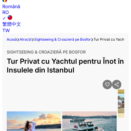
Română
RO
✓
繁體中文
TW
Acasă
Atracții
Sightseeing & Croazieră pe Bosfor
Tur Privat cu Yachtul pe
SIGHTSEEING & CROAZIERĂ PE BOSFOR
Tur Privat cu Yachtul pentru Înot în
Insulele din Istanbul