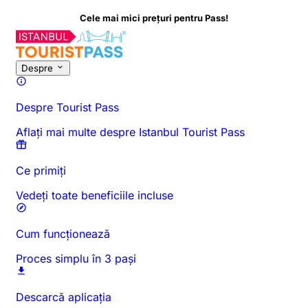
Cele mai mici prețuri pentru Pass!
Despre această activitate
Prezentare generală
Ore și durată
To
Despre
Despre Tourist Pass
Aflați mai multe despre Istanbul Tourist Pass
Ce primiți
Vedeți toate beneficiile incluse
Cum funcționează
Proces simplu în 3 pași
Descarcă aplicația