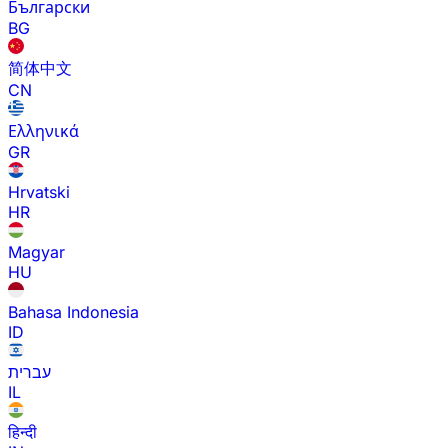
Български
BG
简体中文
CN
Ελληνικά
GR
Hrvatski
HR
Magyar
HU
Bahasa Indonesia
ID
עברית
IL
हिन्दी