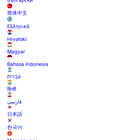
Български
简体中文
Ελληνικά
Hrvatski
Magyar
Bahasa Indonesia
עברית
हिन्दी
فارسی
日本語
한국어