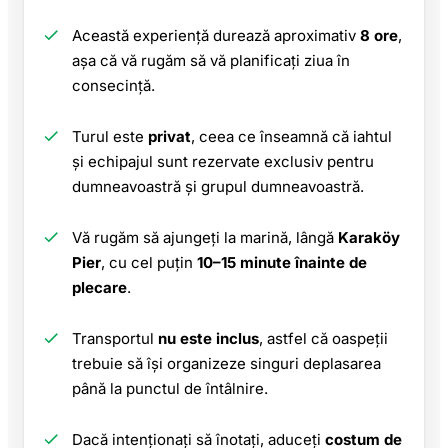
Această experiență durează aproximativ
8 ore
,
așa că vă rugăm să vă planificați ziua în
consecință.
Turul este
privat
, ceea ce înseamnă că iahtul
și echipajul sunt rezervate exclusiv pentru
dumneavoastră și grupul dumneavoastră.
Vă rugăm să ajungeți la marină, lângă
Karaköy
Pier
, cu cel puțin
10–15 minute înainte de
plecare
.
Transportul
nu este inclus
, astfel că oaspeții
trebuie să își organizeze singuri deplasarea
până la punctul de întâlnire.
Dacă intenționați să înotați, aduceți
costum de