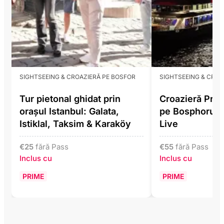
SIGHTSEEING & CROAZIERĂ PE BOSFOR
SIGHTSEEING & CROA
Tur pietonal ghidat prin
Croazieră Pre
orașul Istanbul: Galata,
pe Bosphorus 
Istiklal, Taksim & Karaköy
Live
€
25
fără Pass
€
55
fără Pass
Inclus cu
Inclus cu
PRIME
PRIME