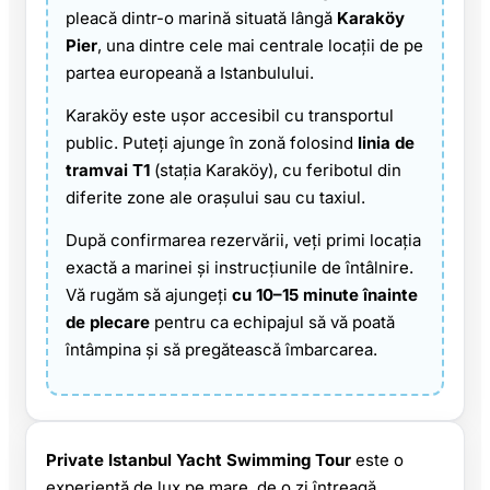
pleacă dintr-o marină situată lângă
Karaköy
Pier
, una dintre cele mai centrale locații de pe
partea europeană a Istanbulului.
Karaköy este ușor accesibil cu transportul
public. Puteți ajunge în zonă folosind
linia de
tramvai T1
(stația Karaköy), cu feribotul din
diferite zone ale orașului sau cu taxiul.
După confirmarea rezervării, veți primi locația
exactă a marinei și instrucțiunile de întâlnire.
Vă rugăm să ajungeți
cu 10–15 minute înainte
de plecare
pentru ca echipajul să vă poată
întâmpina și să pregătească îmbarcarea.
Private Istanbul Yacht Swimming Tour
este o
experiență de lux pe mare, de o zi întreagă,