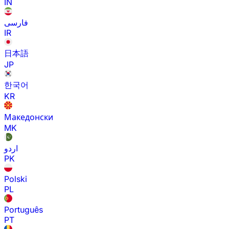
IN
فارسی
IR
日本語
JP
한국어
KR
Македонски
MK
اردو
PK
Polski
PL
Português
PT