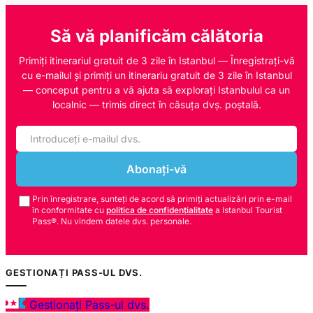
Să vă planificăm călătoria
Primiți itinerariul gratuit de 3 zile în Istanbul — Înregistrați-vă
cu e-mailul și primiți un itinerariu gratuit de 3 zile în Istanbul
— conceput pentru a vă ajuta să explorați Istanbulul ca un
localnic — trimis direct în căsuța dvș. poștală.
Abonați-vă
Prin înregistrare, sunteți de acord să primiți actualizări prin e-mail
în conformitate cu
politica de confidențialitate
a Istanbul Tourist
Pass®. Nu vindem datele dvs. personale.
GESTIONAȚI PASS-UL DVS.
Gestionați Pass-ul dvs.