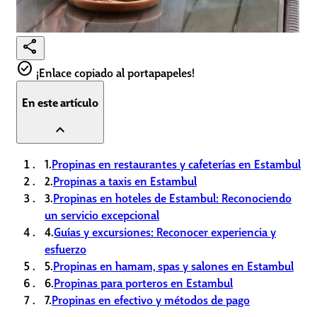
share
check_circle
¡Enlace copiado al portapapeles!
En este artículo
expand_less
1.
Propinas en restaurantes y cafeterías en Estambul
2.
Propinas a taxis en Estambul
3.
Propinas en hoteles de Estambul: Reconociendo
un servicio excepcional
4.
Guías y excursiones: Reconocer experiencia y
esfuerzo
5.
Propinas en hamam, spas y salones en Estambul
6.
Propinas para porteros en Estambul
7.
Propinas en efectivo y métodos de pago