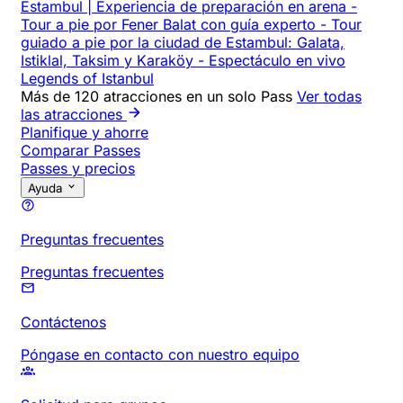
Estambul | Experiencia de preparación en arena
-
Tour a pie por Fener Balat con guía experto
-
Tour
guiado a pie por la ciudad de Estambul: Galata,
Istiklal, Taksim y Karaköy
-
Espectáculo en vivo
Legends of Istanbul
Más de 120 atracciones en un solo Pass
Ver todas
las atracciones
Planifique y ahorre
Comparar Passes
Passes y precios
Ayuda
Preguntas frecuentes
Preguntas frecuentes
Contáctenos
Póngase en contacto con nuestro equipo