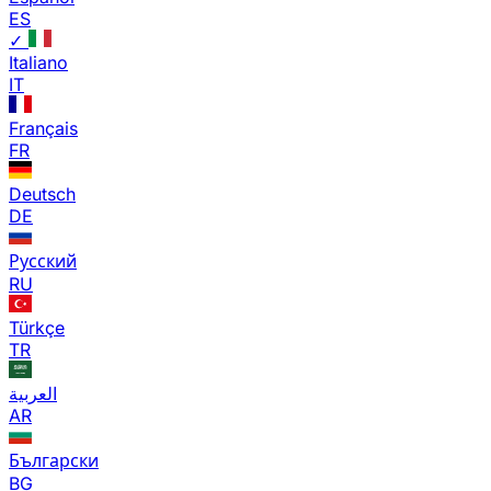
ES
✓
Italiano
IT
Français
FR
Deutsch
DE
Русский
RU
Türkçe
TR
العربية
AR
Български
BG