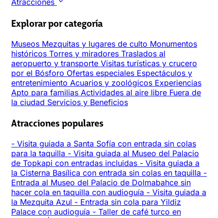
Atracciones
Explorar por categoría
Museos
Mezquitas y lugares de culto
Monumentos
históricos
Torres y miradores
Traslados al
aeropuerto y transporte
Visitas turísticas y crucero
por el Bósforo
Ofertas especiales
Espectáculos y
entretenimiento
Acuarios y zoológicos
Experiencias
Apto para familias
Actividades al aire libre
Fuera de
la ciudad
Servicios y Beneficios
Atracciones populares
-
Visita guiada a Santa Sofía con entrada sin colas
para la taquilla
-
Visita guiada al Museo del Palacio
de Topkapi con entradas incluidas
-
Visita guiada a
la Cisterna Basílica con entrada sin colas en taquilla
-
Entrada al Museo del Palacio de Dolmabahce sin
hacer cola en taquilla con audioguía
-
Visita guiada a
la Mezquita Azul
-
Entrada sin cola para Yildiz
Palace con audioguía
-
Taller de café turco en