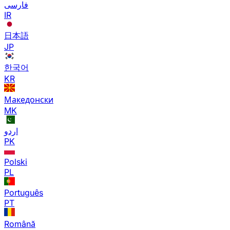
فارسی
IR
日本語
JP
한국어
KR
Македонски
MK
اردو
PK
Polski
PL
Português
PT
Română