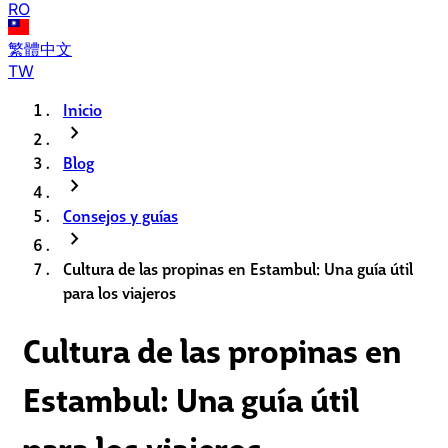
RO
繁體中文
TW
Inicio
chevron_right
Blog
chevron_right
Consejos y guías
chevron_right
Cultura de las propinas en Estambul: Una guía útil
para los viajeros
Cultura de las propinas en
Estambul: Una guía útil
para los viajeros