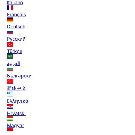
Italiano
Français
Deutsch
Русский
Türkçe
العربية
Български
简体中文
Ελληνικά
Hrvatski
Magyar