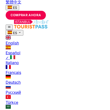
繁體中文
ES
COMPRAR AHORA
ES
English
Español
✓
Italiano
Français
Deutsch
Русский
Türkçe