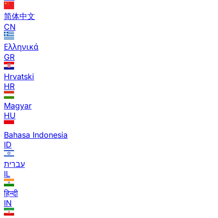
简体中文
CN
Ελληνικά
GR
Hrvatski
HR
Magyar
HU
Bahasa Indonesia
ID
עברית
IL
हिन्दी
IN