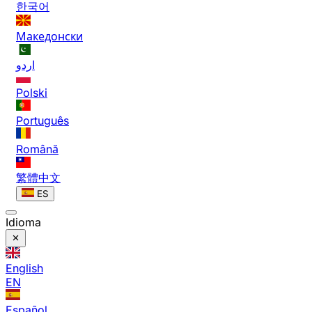
한국어
Македонски
اردو
Polski
Português
Română
繁體中文
ES
Idioma
English
EN
Español