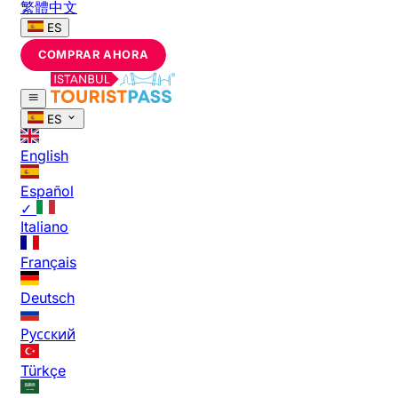
繁體中文
ES
COMPRAR AHORA
ES
English
Español
✓
Italiano
Français
Deutsch
Русский
Türkçe