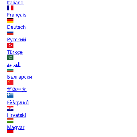
Italiano
Français
Deutsch
Русский
Türkçe
العربية
Български
简体中文
Ελληνικά
Hrvatski
Magyar