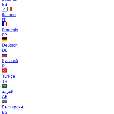
ES
✓
Italiano
IT
Français
FR
Deutsch
DE
Русский
RU
Türkçe
TR
العربية
AR
Български
BG