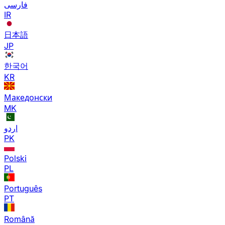
فارسی
IR
日本語
JP
한국어
KR
Македонски
MK
اردو
PK
Polski
PL
Português
PT
Română