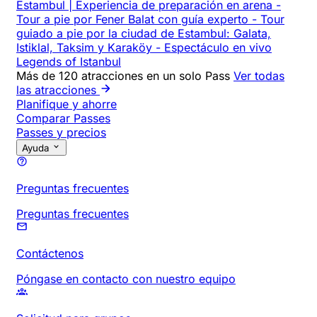
Estambul | Experiencia de preparación en arena
-
Tour a pie por Fener Balat con guía experto
-
Tour
guiado a pie por la ciudad de Estambul: Galata,
Istiklal, Taksim y Karaköy
-
Espectáculo en vivo
Legends of Istanbul
Más de 120 atracciones en un solo Pass
Ver todas
las atracciones
Planifique y ahorre
Comparar Passes
Passes y precios
Ayuda
Preguntas frecuentes
Preguntas frecuentes
Contáctenos
Póngase en contacto con nuestro equipo