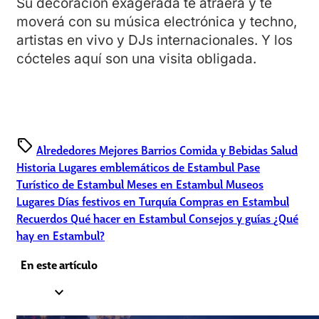
Su decoración exagerada te atraerá y te
moverá con su música electrónica y techno,
artistas en vivo y DJs internacionales. Y los
cócteles aquí son una visita obligada.
sell
Alrededores
Mejores Barrios
Comida y Bebidas
Salud
Historia
Lugares emblemáticos de Estambul
Pase
Turístico de Estambul
Meses en Estambul
Museos
Lugares
Días festivos en Turquía
Compras en Estambul
Recuerdos
Qué hacer en Estambul
Consejos y guías
¿Qué
hay en Estambul?
En este artículo
expand_less