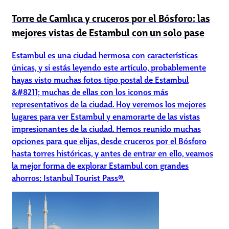
Torre de Camlıca y cruceros por el Bósforo: las
mejores vistas de Estambul con un solo pase
Estambul es una ciudad hermosa con características
únicas, y si estás leyendo este artículo, probablemente
hayas visto muchas fotos tipo postal de Estambul
&#8211; muchas de ellas con los iconos más
representativos de la ciudad. Hoy veremos los mejores
lugares para ver Estambul y enamorarte de las vistas
impresionantes de la ciudad. Hemos reunido muchas
opciones para que elijas, desde cruceros por el Bósforo
hasta torres históricas, y antes de entrar en ello, veamos
la mejor forma de explorar Estambul con grandes
ahorros: Istanbul Tourist Pass®.