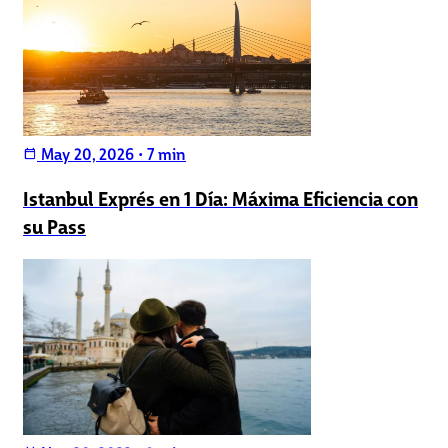
May 20, 2026
•
7 min
calendar_today
Istanbul Exprés en 1 Día: Máxima Eficiencia con
su Pass