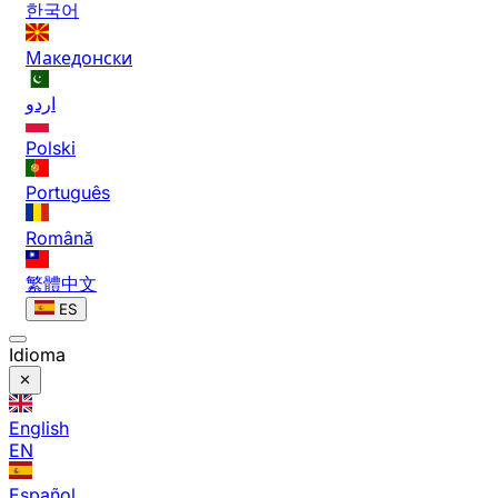
한국어
Македонски
اردو
Polski
Português
Română
繁體中文
ES
Idioma
English
EN
Español