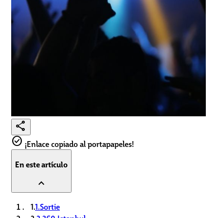
share
check_circle
¡Enlace copiado al portapapeles!
En este artículo
expand_less
1.
1.Sortie
2.
2.360 Istanbul