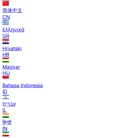
简体中文
CN
Ελληνικά
GR
Hrvatski
HR
Magyar
HU
Bahasa Indonesia
ID
עברית
IL
हिन्दी
IN