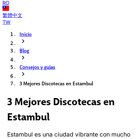
RO
繁體中文
TW
Inicio
chevron_right
Blog
chevron_right
Consejos y guías
chevron_right
3 Mejores Discotecas en Estambul
3 Mejores Discotecas en
Estambul
Estambul es una ciudad vibrante con mucho