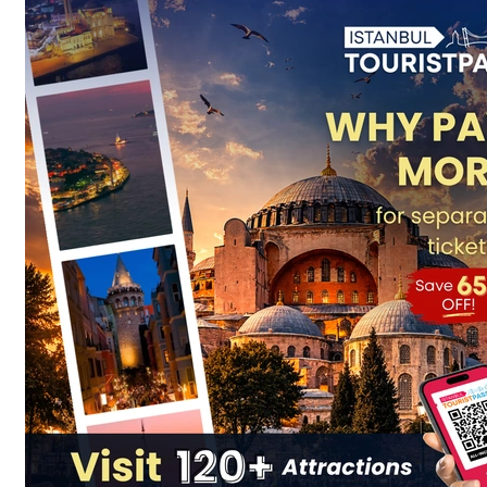
1.
1.Sortie
2.
2.360 Istanbul
3.
3.Kucuk by Klein
4.
Section 4