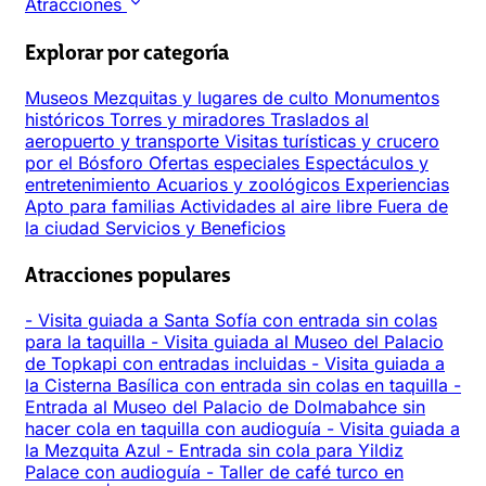
Atracciones
Explorar por categoría
Museos
Mezquitas y lugares de culto
Monumentos
históricos
Torres y miradores
Traslados al
aeropuerto y transporte
Visitas turísticas y crucero
por el Bósforo
Ofertas especiales
Espectáculos y
entretenimiento
Acuarios y zoológicos
Experiencias
Apto para familias
Actividades al aire libre
Fuera de
la ciudad
Servicios y Beneficios
Atracciones populares
-
Visita guiada a Santa Sofía con entrada sin colas
para la taquilla
-
Visita guiada al Museo del Palacio
de Topkapi con entradas incluidas
-
Visita guiada a
la Cisterna Basílica con entrada sin colas en taquilla
-
Entrada al Museo del Palacio de Dolmabahce sin
hacer cola en taquilla con audioguía
-
Visita guiada a
la Mezquita Azul
-
Entrada sin cola para Yildiz
Palace con audioguía
-
Taller de café turco en