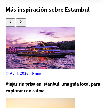
Más inspiración sobre Estambul
chevron_left
chevron_right
Apr 1, 2026
•
6 min
calendar_today
Viajar sin prisa en İstanbul: una guía local para
explorar con calma