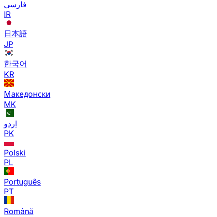
فارسی
IR
日本語
JP
한국어
KR
Македонски
MK
اردو
PK
Polski
PL
Português
PT
Română