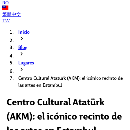
RO
繁體中文
TW
Inicio
chevron_right
Blog
chevron_right
Lugares
chevron_right
Centro Cultural Atatürk (AKM): el icónico recinto de
las artes en Estambul
Centro Cultural Atatürk
(AKM): el icónico recinto de
las artes en Estambul