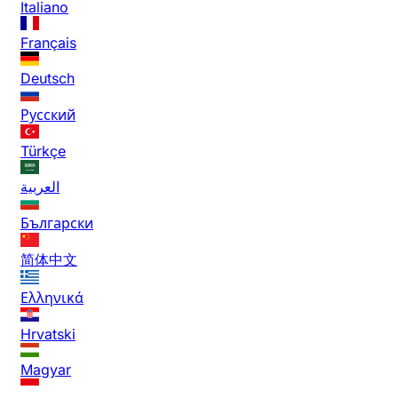
Italiano
Français
Deutsch
Русский
Türkçe
العربية
Български
简体中文
Ελληνικά
Hrvatski
Magyar