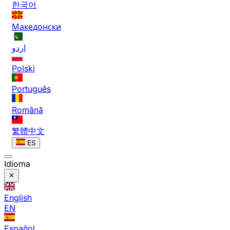
한국어
Македонски
اردو
Polski
Português
Română
繁體中文
ES
Idioma
English
EN
Español