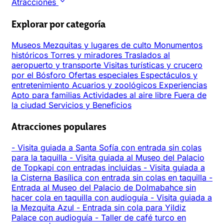
Atracciones
Explorar por categoría
Museos
Mezquitas y lugares de culto
Monumentos
históricos
Torres y miradores
Traslados al
aeropuerto y transporte
Visitas turísticas y crucero
por el Bósforo
Ofertas especiales
Espectáculos y
entretenimiento
Acuarios y zoológicos
Experiencias
Apto para familias
Actividades al aire libre
Fuera de
la ciudad
Servicios y Beneficios
Atracciones populares
-
Visita guiada a Santa Sofía con entrada sin colas
para la taquilla
-
Visita guiada al Museo del Palacio
de Topkapi con entradas incluidas
-
Visita guiada a
la Cisterna Basílica con entrada sin colas en taquilla
-
Entrada al Museo del Palacio de Dolmabahce sin
hacer cola en taquilla con audioguía
-
Visita guiada a
la Mezquita Azul
-
Entrada sin cola para Yildiz
Palace con audioguía
-
Taller de café turco en