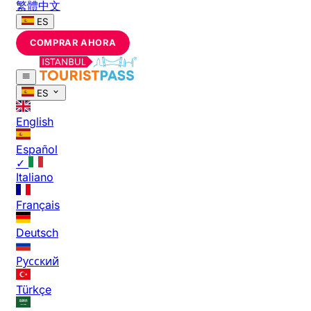
繁體中文
ES
COMPRAR AHORA
ES
English
Español
✓
Italiano
Français
Deutsch
Русский
Türkçe