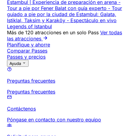
Estambul | Experiencia de preparación en arena
-
Tour a pie por Fener Balat con guía experto
-
Tour
guiado a pie por la ciudad de Estambul: Galata,
Istiklal, Taksim y Karaköy
-
Espectáculo en vivo
Legends of Istanbul
Más de 120 atracciones en un solo Pass
Ver todas
las atracciones
Planifique y ahorre
Comparar Passes
Passes y precios
Ayuda
Preguntas frecuentes
Preguntas frecuentes
Contáctenos
Póngase en contacto con nuestro equipo