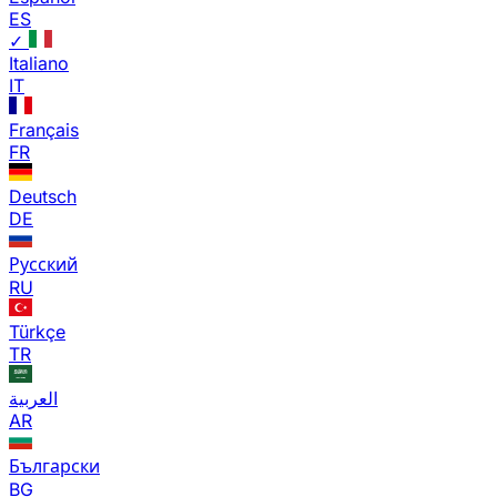
ES
✓
Italiano
IT
Français
FR
Deutsch
DE
Русский
RU
Türkçe
TR
العربية
AR
Български
BG