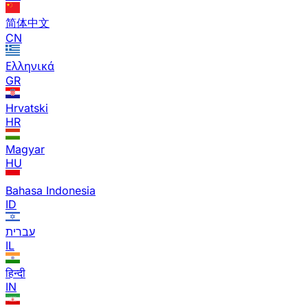
简体中文
CN
Ελληνικά
GR
Hrvatski
HR
Magyar
HU
Bahasa Indonesia
ID
עברית
IL
हिन्दी
IN